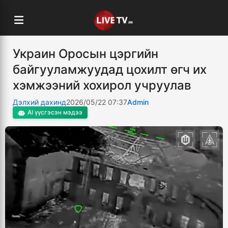
Украин Оросын цэргийн
байгууламжуудад цохилт өгч их
хэмжээний хохирол учруулав
Дэлхий дахинд
2026/05/22 07:37
Admin
AI үүсгэсэн мэдээ