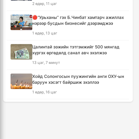
алдсан хүний тоо 23-т хүржээ
2 өдөр, 11 цаг
8 цаг, 8 минут
🔴“Урьханы” гэх Б.Чинбат хамтарч ажиллах
нэрээр бусдын бизнесийг дээрэмджээ
Шатахуун дамлан борлуулсан хоёр
зөрчлийг илрүүлэн шалгаж байна
1 өдөр, 13 цаг
8 цаг, 34 минут
Цалинтай ээжийн тэтгэмжийг 500 мянгад
хүргэх өргөдөлд санал авч эхэлжээ
Дональд Трамп АНУ-д төрсөн хүүхдэд
иргэншил олгохыг хязгаарлах шийдвэр
13 цаг, 7 минут
гаргав
9 цаг, 19 минут
Хойд Солонгосын пуужингийн анги ОХУ-ын
баруун хэсэгт байршиж эхэллээ
Тайландын Дебсирин Нонтхабури
1 өдөр, 16 цаг
сургуульд зэвсэгт халдлага гарч есөн хүн
амиа алдлаа
КОП17 хурлын үеэр таван дүүргийн 73
10 цаг, 14 минут
цэцэрлэг, 60 сургуульд зохицуулалт хийнэ
3 өдөр, 8 цаг
Япон улс Кумамото мужийн усны
хангамжийг наймдугаар сарын эцэс гэхэд
ТАНИЛЦ: Наймдугаар сард олгох нийгмийн
бүрэн сэргээнэ