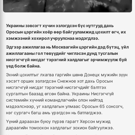
Украины зэвсэгт хүчин эзлэгдсэн бүс нутгууд дахь
Оросын цэргийн хоёр өөр байгууламжид цохилт өгч, их
хэмжээний хохирол учруулснаа мэдэгдлээ.
Эдгээр ажиллагаа нь Москвагийн цэргийн дэд бүтэц, үйл
ажиллагааны гол төвүүдийг чиглэсэн дунд тусгалын
нисгэгчгүй нисдэг тэрэгний халдлагыг эрчимжүүлж буй
үед болж байна.
Эхний цохилтыг лхагва гаргийн шөнө Донецк мужийн зүүн
хэсэгт орших эзлэгдсэн Снежное хот дахь Оросын
нисгэгчгүй нисдэг тэрэгний нисгэгчдийг бэлтгэх
сургалтын баазад өгсөн байна. Украины Нисгэгчгүй
системийн хүчний командлагчийн олон нийтэд
мэдээлснээр, уг халдлагын улмаас Оросын 65 сонсогч,
нэг сургагч багш амь үрэгдсэн нь батлагджээ.
Үүний дараахан буюу пүрэв гарагт Херсон мужид
дараагийн томоохон халдлагыг зохион байгуулжээ.