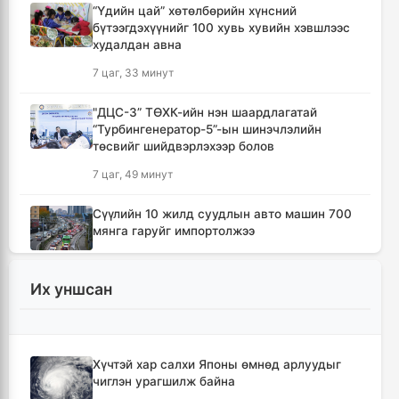
“Үдийн цай” хөтөлбөрийн хүнсний
бүтээгдэхүүнийг 100 хувь хувийн хэвшлээс
худалдан авна
7 цаг, 33 минут
"ДЦС-3” ТӨХК-ийн нэн шаардлагатай
“Турбингенератор-5”-ын шинэчлэлийн
төсвийг шийдвэрлэхээр болов
7 цаг, 49 минут
Сүүлийн 10 жилд суудлын авто машин 700
мянга гаруйг импортолжээ
7 цаг, 53 минут
Их уншсан
Монгол Улсын гадаад валютын нөөц анх
удаа 7.9 тэрбум ам.долларт хүрлээ
8 цаг
Хүчтэй хар салхи Японы өмнөд арлуудыг
чиглэн урагшилж байна
Өмнөд Солонгост хэт халууны улмаас амиа