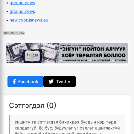
•
ground.news
•
ground.news
•
new.cyprusnews.eu
СУРТАЛЧИЛГАА
Facebook
Twitter
Сэтгэгдэл (0)
Уншигч та сэтгэгдэл бичихдээ бусдын нэр төрд
халдахгүй, ёс бус, бүдүүлэг үг хэллэг ашиглахгүй
байж, өөрийн болоод хүний үзэл бодлыг