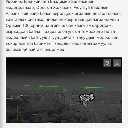
Украины Ерөнхийлөгч Владимир Зеленскийн
мэдэгдсэнээр, Оросын Холбооны Аюулгүй Байдлын
Албаны төв байр болон ойролцоох агаарын довтолгооноос
хамгаалах системд чиглэсэн хоёр дахь давлагааны үеэр
Оросын 100 орчим цэргийн албан хаагч амь үрэгдэж,
шархадсан байна. Гэхдээ олон улсын томоохон хэвлэл
мэдээллийн байгууллагууд дайтагч талуудын мэдээлсэн
хохирлын тоо баримтыг хөндлөнгөөс баталгаажуулах
боломжгүй байгааг онцолжээ.