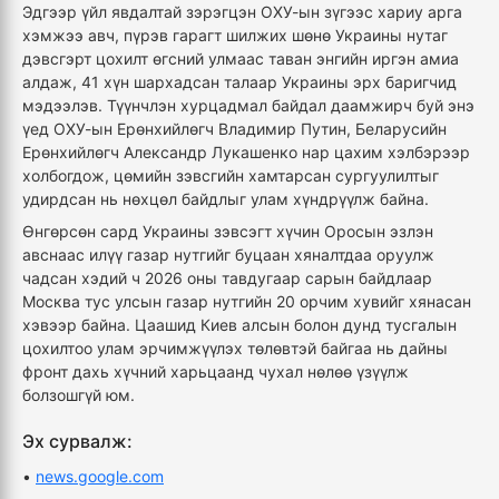
Эдгээр үйл явдалтай зэрэгцэн ОХУ-ын зүгээс хариу арга
хэмжээ авч, пүрэв гарагт шилжих шөнө Украины нутаг
дэвсгэрт цохилт өгсний улмаас таван энгийн иргэн амиа
алдаж, 41 хүн шархадсан талаар Украины эрх баригчид
мэдээлэв. Түүнчлэн хурцадмал байдал даамжирч буй энэ
үед ОХУ-ын Ерөнхийлөгч Владимир Путин, Беларусийн
Ерөнхийлөгч Александр Лукашенко нар цахим хэлбэрээр
холбогдож, цөмийн зэвсгийн хамтарсан сургуулилтыг
удирдсан нь нөхцөл байдлыг улам хүндрүүлж байна.
Өнгөрсөн сард Украины зэвсэгт хүчин Оросын эзлэн
авснаас илүү газар нутгийг буцаан хяналтдаа оруулж
чадсан хэдий ч 2026 оны тавдугаар сарын байдлаар
Москва тус улсын газар нутгийн 20 орчим хувийг хянасан
хэвээр байна. Цаашид Киев алсын болон дунд тусгалын
цохилтоо улам эрчимжүүлэх төлөвтэй байгаа нь дайны
фронт дахь хүчний харьцаанд чухал нөлөө үзүүлж
болзошгүй юм.
Эх сурвалж:
•
news.google.com