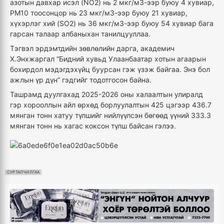
азотын давхар исэл (NO2) нь 2 мкг/м3-ээр буюу 4 хувиар,
PM10 тоосонцор нь 23 мкг/м3-ээр буюу 21 хувиар,
хүхэрлэг хий (SO2) нь 36 мкг/м3-ээр буюу 54 хувиар бага
гарсан талаар албаныхан танилцууллаа.
Тэгвэл эрдэмтдийн зөвлөлийн дарга, академич
Х.Энхжаргал “Бидний хувьд Улаанбаатар хотын агаарын
бохирдол мэдэгдэхүйц буурсан гэж үзэж байгаа. Энэ бол
ажлын үр дүн” гэдгийг тодотгосон байна.
Ташрамд дуулгахад 2025-2026 оны халаалтын улиралд
гэр хорооллын айл өрхөд борлуулалтын 425 цэгээр 436.7
мянган тонн хатуу түлшийг нийлүүлсэн бөгөөд үүний 333.3
мянган тонн нь хагас коксон түлш байсан гэлээ.
СУРТАЛЧИЛГАА