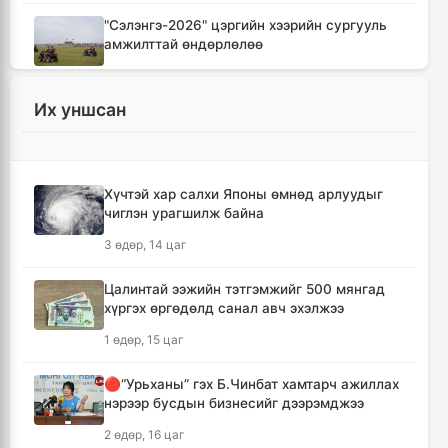
"Сэлэнгэ-2026" цэргийн хээрийн сургууль
амжилттай өндөрлөлөө
9 цаг, 36 минут
Их уншсан
Хотын захын хорооллуудад бизнес
эрхлэгчдээ дэмжих инкубатор төвүүдийг
байгуулна
10 цаг, 7 минут
Хүчтэй хар салхи Японы өмнөд арлуудыг
чиглэн урагшилж байна
Даян аварга цолны мялаалга наадамд
3 өдөр, 14 цаг
түрүүлсэн бөхийг 20 сая төгрөгөөр байлна
13 цаг, 3 минут
Цалинтай ээжийн тэтгэмжийг 500 мянгад
хүргэх өргөдөлд санал авч эхэлжээ
🔴Н.Учрал: Засгийн газар шатахууны
1 өдөр, 15 цаг
нөөцийг 60 хоногт хүргэж, үнийн өсөлтийн
шокоос иргэдээ хамгаална
🔴“Урьханы” гэх Б.Чинбат хамтарч ажиллах
14 цаг, 39 минут
нэрээр бусдын бизнесийг дээрэмджээ
2 өдөр, 16 цаг
"Дельфин" хар салхи Японы өмнөд