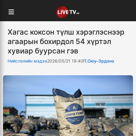
Хагас коксон түлш хэрэглэснээр
агаарын бохирдол 54 хүртэл
хувиар буурсан гэв
Нийслэлийн мэдээ
2026/05/21 19:40
П.Оюу-Эрдэнэ