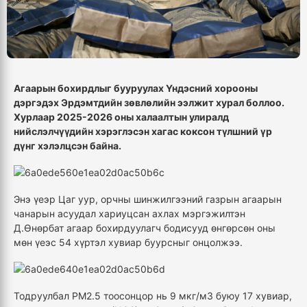
Агаарын бохирдлыг бууруулах Үндэсний хорооны
дэргэдэх Эрдэмтдийн зөвлөлийн ээлжит хурал боллоо.
Хурлаар 2025-2026 оны халаалтын улиралд
нийслэлчүүдийн хэрэглэсэн хагас коксон түлшний үр
дүнг хэлэлцсэн байна.
Энэ үеэр Цаг уур, орчны шинжилгээний газрын агаарын
чанарын асуудал хариуцсан ахлах мэргэжилтэн
Д.Өнөрбат агаар бохирдуулагч бодисууд өнгөрсөн оны
мөн үеэс 54 хүртэл хувиар буурсныг онцолжээ.
Тодруулбал PM2.5 тоосонцор нь 9 мкг/м3 буюу 17 хувиар,