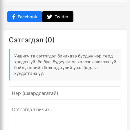
Facebook
Twitter
Сэтгэгдэл (0)
Уншигч та сэтгэгдэл бичихдээ бусдын нэр төрд
халдахгүй, ёс бус, бүдүүлэг үг хэллэг ашиглахгүй
байж, өөрийн болоод хүний үзэл бодлыг
хүндэтгэнэ үү.