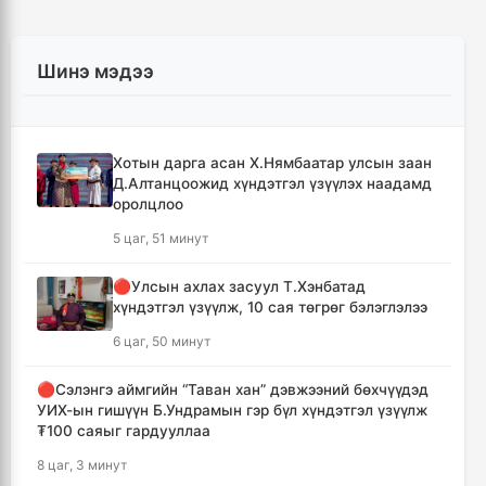
Шинэ мэдээ
Хотын дарга асан Х.Нямбаатар улсын заан
Д.Алтанцоожид хүндэтгэл үзүүлэх наадамд
оролцлоо
5 цаг, 51 минут
🔴Улсын ахлах засуул Т.Хэнбатад
хүндэтгэл үзүүлж, 10 сая төгрөг бэлэглэлээ
6 цаг, 50 минут
🔴Сэлэнгэ аймгийн “Таван хан” дэвжээний бөхчүүдэд
УИХ-ын гишүүн Б.Ундрамын гэр бүл хүндэтгэл үзүүлж
₮100 саяыг гардууллаа
8 цаг, 3 минут