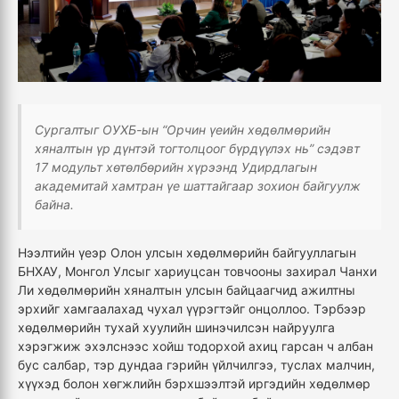
Сургалтыг ОУХБ-ын “Орчин үеийн хөдөлмөрийн
хяналтын үр дүнтэй тогтолцоог бүрдүүлэх нь” сэдэвт
17 модульт хөтөлбөрийн хүрээнд Удирдлагын
академитай хамтран үе шаттайгаар зохион байгуулж
байна.
Нээлтийн үеэр Олон улсын хөдөлмөрийн байгууллагын
БНХАУ, Монгол Улсыг хариуцсан товчооны захирал Чанхи
Ли хөдөлмөрийн хяналтын улсын байцаагчид ажилтны
эрхийг хамгаалахад чухал үүрэгтэйг онцоллоо. Тэрбээр
хөдөлмөрийн тухай хуулийн шинэчилсэн найруулга
хэрэгжиж эхэлснээс хойш тодорхой ахиц гарсан ч албан
бус салбар, тэр дундаа гэрийн үйлчилгээ, туслах малчин,
хүүхэд болон хөгжлийн бэрхшээлтэй иргэдийн хөдөлмөр