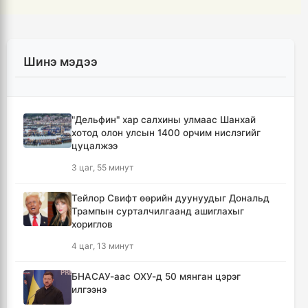
Шинэ мэдээ
"Дельфин" хар салхины улмаас Шанхай
хотод олон улсын 1400 орчим нислэгийг
цуцалжээ
3 цаг, 55 минут
Тейлор Свифт өөрийн дуунуудыг Дональд
Трампын сурталчилгаанд ашиглахыг
хориглов
4 цаг, 13 минут
БНАСАУ-аас ОХУ-д 50 мянган цэрэг
илгээнэ