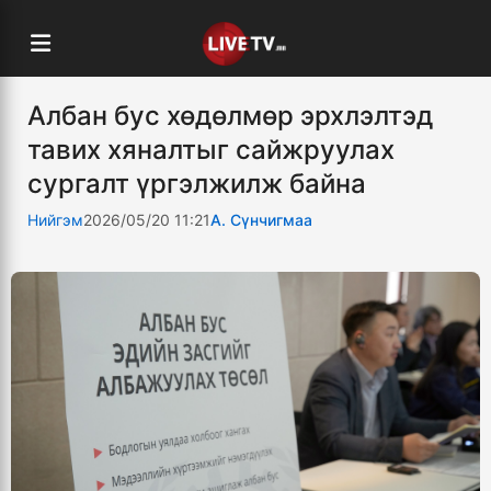
Албан бус хөдөлмөр эрхлэлтэд
тавих хяналтыг сайжруулах
сургалт үргэлжилж байна
Нийгэм
2026/05/20 11:21
А. Сүнчигмаа