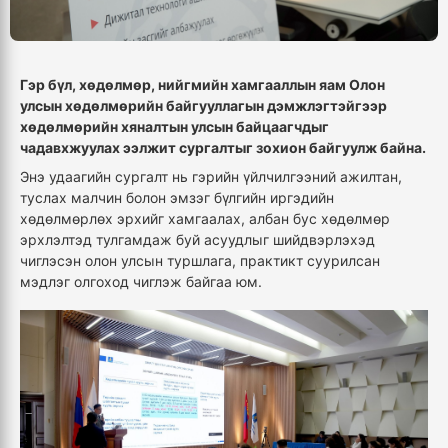
Гэр бүл, хөдөлмөр, нийгмийн хамгааллын яам Олон
улсын хөдөлмөрийн байгууллагын дэмжлэгтэйгээр
хөдөлмөрийн хяналтын улсын байцаагчдыг
чадавхжуулах ээлжит сургалтыг зохион байгуулж байна.
Энэ удаагийн сургалт нь гэрийн үйлчилгээний ажилтан,
туслах малчин болон эмзэг бүлгийн иргэдийн
хөдөлмөрлөх эрхийг хамгаалах, албан бус хөдөлмөр
эрхлэлтэд тулгамдаж буй асуудлыг шийдвэрлэхэд
чиглэсэн олон улсын туршлага, практикт суурилсан
мэдлэг олгоход чиглэж байгаа юм.