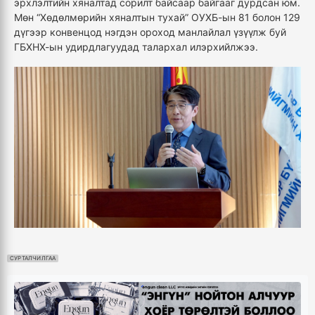
эрхлэлтийн хяналтад сорилт байсаар байгааг дурдсан юм.
Мөн “Хөдөлмөрийн хяналтын тухай” ОУХБ-ын 81 болон 129
дүгээр конвенцод нэгдэн ороход манлайлал үзүүлж буй
ГБХНХ-ын удирдлагуудад талархал илэрхийлжээ.
СУРТАЛЧИЛГАА