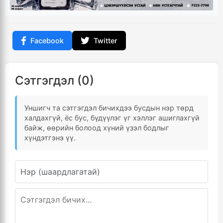
Facebook
Twitter
Сэтгэгдэл (0)
Уншигч та сэтгэгдэл бичихдээ бусдын нэр төрд
халдахгүй, ёс бус, бүдүүлэг үг хэллэг ашиглахгүй
байж, өөрийн болоод хүний үзэл бодлыг
хүндэтгэнэ үү.