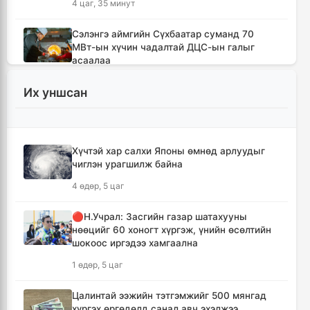
4 цаг, 35 минут
Сэлэнгэ аймгийн Сүхбаатар суманд 70
МВт-ын хүчин чадалтай ДЦС-ын галыг
асаалаа
6 цаг, 6 минут
Их уншсан
Иран Оман улстай тээврийн чиглэлээр
тохиролцоонд хүрсэн ч Ормузын хоолойг
нээхгүй гэв
Хүчтэй хар салхи Японы өмнөд арлуудыг
9 цаг, 49 минут
чиглэн урагшилж байна
4 өдөр, 5 цаг
Канадын Британийн Колумб мужид ойн
түймрийн улмаас онц байдал зарлав
🔴Н.Учрал: Засгийн газар шатахууны
10 цаг, 20 минут
нөөцийг 60 хоногт хүргэж, үнийн өсөлтийн
шокоос иргэдээ хамгаална
Төвийн аймгуудын ихэнх нутгаар дуу
1 өдөр, 5 цаг
цахилгаантай аадар бороо орно
11 цаг, 16 минут
Цалинтай ээжийн тэтгэмжийг 500 мянгад
хүргэх өргөдөлд санал авч эхэлжээ