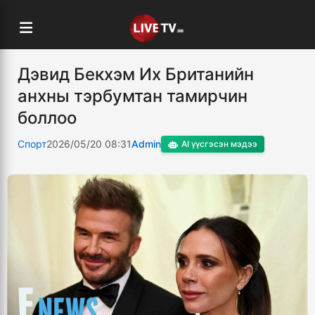
Дэвид Бекхэм Их Британийн
анхны тэрбумтан тамирчин
боллоо
Спорт
2026/05/20 08:31
Admin
AI үүсгэсэн мэдээ