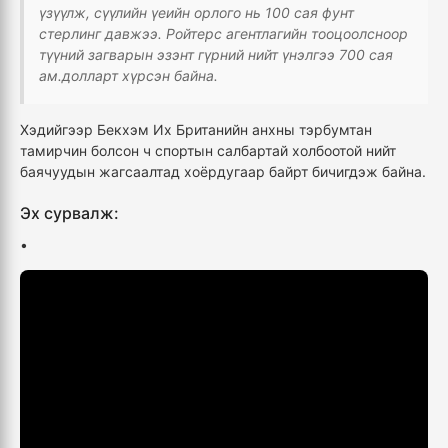
үзүүлж, сүүлийн үеийн орлого нь 100 сая фунт
стерлинг давжээ. Ройтерс агентлагийн тооцоолсноор
түүний загварын эзэнт гүрний нийт үнэлгээ 700 сая
ам.долларт хүрсэн байна.
Хэдийгээр Бекхэм Их Британийн анхны тэрбумтан
тамирчин болсон ч спортын салбартай холбоотой нийт
баячуудын жагсаалтад хоёрдугаар байрт бичигдэж байна.
Эх сурвалж:
•