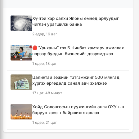
удаа 7.9 тэрбум ам.долларт хүрлээ
12 цаг, 41 минут
Хүчтэй хар салхи Японы өмнөд арлуудыг
чиглэн урагшилж байна
Өмнөд Солонгост хэт халууны улмаас амиа
алдсан хүний тоо 23-т хүржээ
2 өдөр, 16 цаг
12 цаг, 49 минут
🔴“Урьханы” гэх Б.Чинбат хамтарч ажиллах
нэрээр бусдын бизнесийг дээрэмджээ
Шатахуун дамлан борлуулсан хоёр
зөрчлийг илрүүлэн шалгаж байна
1 өдөр, 18 цаг
13 цаг, 15 минут
Цалинтай ээжийн тэтгэмжийг 500 мянгад
хүргэх өргөдөлд санал авч эхэлжээ
Дональд Трамп АНУ-д төрсөн хүүхдэд
иргэншил олгохыг хязгаарлах шийдвэр
17 цаг, 48 минут
гаргав
14 цаг
Хойд Солонгосын пуужингийн анги ОХУ-ын
баруун хэсэгт байршиж эхэллээ
Тайландын Дебсирин Нонтхабури
1 өдөр, 21 цаг
сургуульд зэвсэгт халдлага гарч есөн хүн
амиа алдлаа
КОП17 хурлын үеэр таван дүүргийн 73