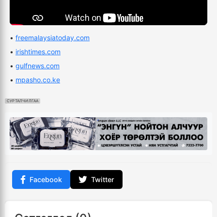
•
freemalaysiatoday.com
•
irishtimes.com
•
gulfnews.com
•
mpasho.co.ke
СУРТАЛЧИЛГАА
Facebook
Twitter