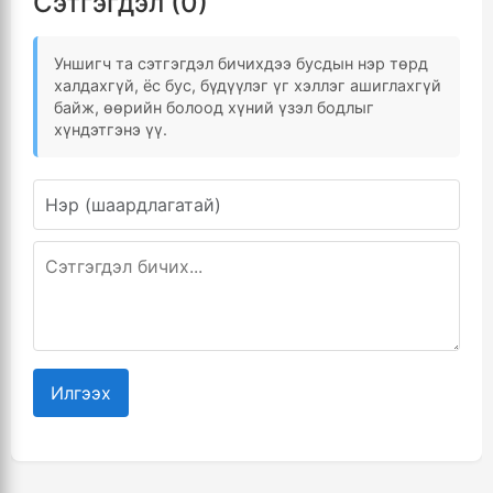
Сэтгэгдэл (0)
Уншигч та сэтгэгдэл бичихдээ бусдын нэр төрд
халдахгүй, ёс бус, бүдүүлэг үг хэллэг ашиглахгүй
байж, өөрийн болоод хүний үзэл бодлыг
хүндэтгэнэ үү.
Илгээх