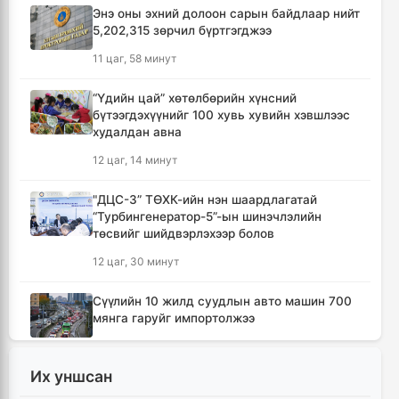
Энэ оны эхний долоон сарын байдлаар нийт
5,202,315 зөрчил бүртгэгджээ
11 цаг, 58 минут
“Үдийн цай” хөтөлбөрийн хүнсний
бүтээгдэхүүнийг 100 хувь хувийн хэвшлээс
худалдан авна
12 цаг, 14 минут
"ДЦС-3” ТӨХК-ийн нэн шаардлагатай
“Турбингенератор-5”-ын шинэчлэлийн
төсвийг шийдвэрлэхээр болов
12 цаг, 30 минут
Сүүлийн 10 жилд суудлын авто машин 700
мянга гаруйг импортолжээ
12 цаг, 34 минут
Их уншсан
Монгол Улсын гадаад валютын нөөц анх