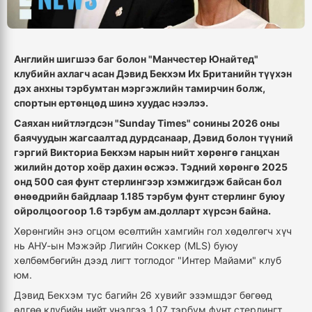
Английн шигшээ баг болон "Манчестер Юнайтед"
клубийн ахлагч асан Дэвид Бекхэм Их Британийн түүхэн
дэх анхны тэрбумтан мэргэжлийн тамирчин болж,
спортын ертөнцөд шинэ хуудас нээлээ.
Саяхан нийтлэгдсэн "Sunday Times" сонины 2026 оны
баячуудын жагсаалтад дурдсанаар, Дэвид болон түүний
гэргий Викториа Бекхэм нарын нийт хөрөнгө ганцхан
жилийн дотор хоёр дахин өсжээ. Тэдний хөрөнгө 2025
онд 500 сая фунт стерлингээр хэмжигдэж байсан бол
өнөөдрийн байдлаар 1.185 тэрбум фунт стерлинг буюу
ойролцоогоор 1.6 тэрбум ам.долларт хүрсэн байна.
Хөрөнгийн энэ огцом өсөлтийн хамгийн гол хөдөлгөгч хүч
нь АНУ-ын Мэжэйр Лигийн Соккер (MLS) буюу
хөлбөмбөгийн дээд лигт тоглодог "Интер Майами" клуб
юм.
Дэвид Бекхэм тус багийн 26 хувийг эзэмшдэг бөгөөд
өдгөө клубийн нийт үнэлгээ 1.07 тэрбум фунт стерлингт