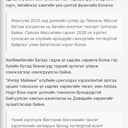
хүрч, лигийнхээ хамгийн үнэ цэнтэй франчайз болжээ.
Ялангуяа 2023 онд дэлхийн супер од Лионель Мессиг
багтаа элсүүлсэн нь багийн үнэлгээг тэнгэрт тулгасан
байна. Саяхан Мессигийн гэрээг 2028 он хүртэл
сунгасан нь клубийн ирээдүйн санхүүгийн тогтвортой
байдлыг улам бататгасан хэрэг болов.
Хөлбөмбөгийн багаас гадна үл хөдлөх хөрөнгө болон гэр
бүлийн бусад бизнесүүд тэдний орлогыг үлэмж
хэмжээгээр нэмэгдүүлсэн байна.
"Интер Майами" клубийн цэнгэлдэх хүрээлэнтэй залгаа
орших томоохон үл хөдлөх хөрөнгийн төсөл, мөн Adidas,
Hugo Boss зэрэг дэлхийн томоохон брэндүүдтэй
байгуулсан хамтын ажиллагаа нь Дэвидийн хөрөнгийг
зузаатгасаар байна.
Үүний зэрэгцээ Викториа Бекхэмийн тансаг
зэрэглэлийн загварын брэнд тогтвортой өсөлт