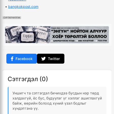
•
bangkokpost.com
СУРТАЛЧИЛГАА
Facebook
Twitter
Сэтгэгдэл (0)
Уншигч та сэтгэгдэл бичихдээ бусдын нэр төрд
халдахгүй, ёс бус, бүдүүлэг үг хэллэг ашиглахгүй
байж, өөрийн болоод хүний үзэл бодлыг
хүндэтгэнэ үү.