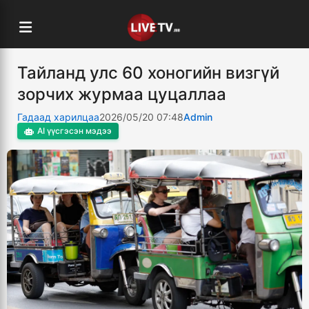
Тайланд улс 60 хоногийн визгүй
зорчих журмаа цуцаллаа
Гадаад харилцаа
2026/05/20 07:48
Admin
AI үүсгэсэн мэдээ