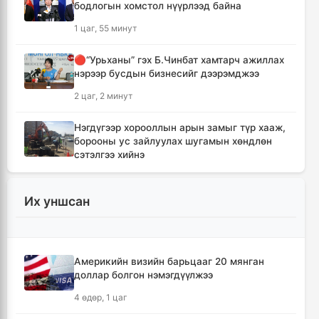
бодлогын хомстол нүүрлээд байна
1 цаг, 55 минут
🔴“Урьханы” гэх Б.Чинбат хамтарч ажиллах
нэрээр бусдын бизнесийг дээрэмджээ
2 цаг, 2 минут
Нэгдүгээр хорооллын арын замыг түр хааж,
борооны ус зайлуулах шугамын хөндлөн
сэтэлгээ хийнэ
2 цаг, 33 минут
Их уншсан
Хойд Солонгосын пуужингийн анги ОХУ-ын
баруун хэсэгт байршиж эхэллээ
4 цаг, 41 минут
Америкийн визийн барьцааг 20 мянган
доллар болгон нэмэгдүүлжээ
Засгийн газрын хоригт орсон арга
хэмжээнүүд
4 өдөр, 1 цаг
4 цаг, 54 минут