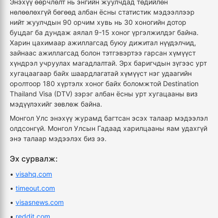
Энэхүү өөрчлөлт нь энгийн жуулчдад төдийлөн
нөлөөлөхгүй бөгөөд албан ёсны статистик мэдээллээр
нийт жуулчдын 90 орчим хувь нь 30 хоногийн дотор
буцдаг ба дундаж аялал 9-15 хоног үргэлжилдэг байна.
Харин цахимаар ажиллагсад буюу дижитал нүүдэлчид,
зайнаас ажиллагсад болон тэтгэвэртээ гарсан хүмүүст
хүндрэл учруулах магадлалтай. Эрх баригчдын зүгээс урт
хугацаагаар байх шаардлагатай хүмүүст нэг удаагийн
оролтоор 180 хүртэлх хоног байх боломжтой Destination
Thailand Visa (DTV) зэрэг албан ёсны урт хугацааны виз
мэдүүлэхийг зөвлөж байна.
Монгол Улс энэхүү журамд багтсан эсэх талаар мэдээлэл
олдсонгүй. Монгол Улсын Гадаад харилцааны яам удахгүй
энэ талаар мэдээлэх биз ээ.
Эх сурвалж:
•
visahq.com
•
timeout.com
•
visasnews.com
•
reddit.com