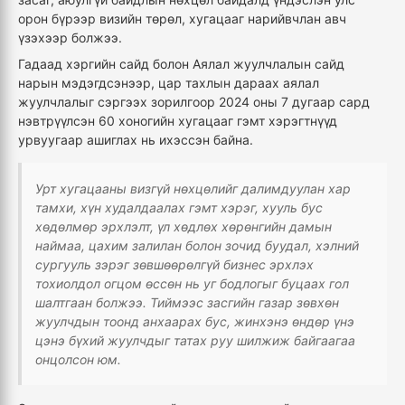
орон бүрээр визийн төрөл, хугацааг нарийвчлан авч
үзэхээр болжээ.
Гадаад хэргийн сайд болон Аялал жуулчлалын сайд
нарын мэдэгдсэнээр, цар тахлын дараах аялал
жуулчлалыг сэргээх зорилгоор 2024 оны 7 дугаар сард
нэвтрүүлсэн 60 хоногийн хугацааг гэмт хэрэгтнүүд
урвуугаар ашиглах нь ихэссэн байна.
Урт хугацааны визгүй нөхцөлийг далимдуулан хар
тамхи, хүн худалдаалах гэмт хэрэг, хууль бус
хөдөлмөр эрхлэлт, үл хөдлөх хөрөнгийн дамын
наймаа, цахим залилан болон зочид буудал, хэлний
сургууль зэрэг зөвшөөрөлгүй бизнес эрхлэх
тохиолдол огцом өссөн нь уг бодлогыг буцаах гол
шалтгаан болжээ. Тиймээс засгийн газар зөвхөн
жуулчдын тоонд анхаарах бус, жинхэнэ өндөр үнэ
цэнэ бүхий жуулчдыг татах руу шилжиж байгаагаа
онцолсон юм.