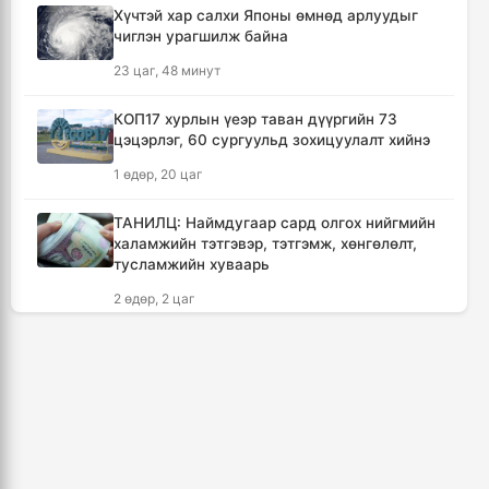
Хүчтэй хар салхи Японы өмнөд арлуудыг
чиглэн урагшилж байна
Хөвсгөлийн уулархаг нутаг, Дорнод-
Дарьгангын тал нутгаар дуу цахилгаантай
23 цаг, 48 минут
аадар бороо орно
5 цаг, 10 минут
КОП17 хурлын үеэр таван дүүргийн 73
цэцэрлэг, 60 сургуульд зохицуулалт хийнэ
Татварын өртэй шатахуун импортлогч ААН-
1 өдөр, 20 цаг
үүдийн дансыг битүүмжлэхгүй
15 цаг, 3 минут
ТАНИЛЦ: Наймдугаар сард олгох нийгмийн
халамжийн тэтгэвэр, тэтгэмж, хөнгөлөлт,
тусламжийн хуваарь
АНУ-ын Элчин сайдын яам нэн
шаардлагагүй бол Монгол Улс руу аялахгүй
2 өдөр, 2 цаг
байхыг иргэддээ зөвлөжээ
20 цаг, 15 минут
🔴Б.Пүрэвдагва: С.Зоригийн хөшөөг хууль
бусаар зөөсөн этгээдүүдийг тогтоож,
өнөөдөртөө багтаан байранд нь буцааж
Зүүн Азийн эрэгтэйчүүдийн волейболын
байрлуулна
аварга шалгаруулах тэмцээн эхэллээ
4 өдөр, 22 цаг
20 цаг, 50 минут