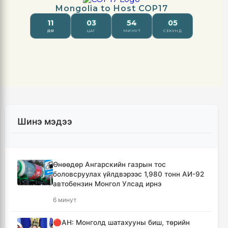
Шинэ мэдээ
Өнөөдөр Ангарскийн газрын тос
боловсруулах үйлдвэрээс 1,980 тонн АИ-92
автобензин Монгол Улсад ирнэ
6 минут
🔴АН: Монголд шатахууны биш, төрийн