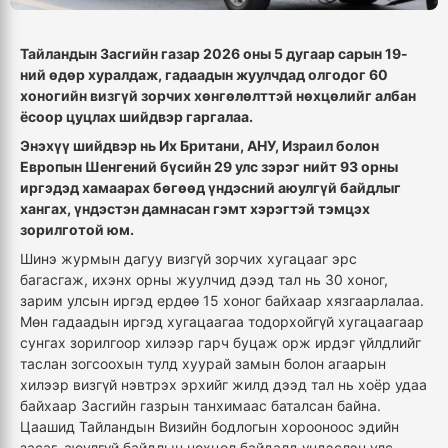
Тайландын Засгийн газар 2026 оны 5 дугаар сарын 19-
ний өдөр хуралдаж, гадаадын жуулчдад олгодог 60
хоногийн визгүй зорчих хөнгөлөлттэй нөхцөлийг албан
ёсоор цуцлах шийдвэр гаргалаа.
Энэхүү шийдвэр нь Их Британи, АНУ, Израил болон
Европын Шенгений бүсийн 29 улс зэрэг нийт 93 орны
иргэдэд хамаарах бөгөөд үндэсний аюулгүй байдлыг
хангах, үндэстэн дамнасан гэмт хэрэгтэй тэмцэх
зорилготой юм.
Шинэ журмын дагуу визгүй зорчих хугацааг эрс
багасгаж, ихэнх орны жуулчид дээд тал нь 30 хоног,
зарим улсын иргэд ердөө 15 хоног байхаар хязгаарлалаа.
Мөн гадаадын иргэд хугацаагаа тодорхойгүй хугацаагаар
сунгах зорилгоор хилээр гарч буцаж орж ирдэг үйлдлийг
таслан зогсоохын тулд хуурай замын болон агаарын
хилээр визгүй нэвтрэх эрхийг жилд дээд тал нь хоёр удаа
байхаар Засгийн газрын танхимаас баталсан байна.
Цаашид Тайландын Визийн бодлогын хорооноос эдийн
засаг, аюулгүй байдлын нөхцөл байдалд үндэслэн улс