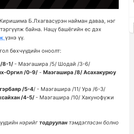
Киришима Б.Лхагвасүрэн найман даваа, нэг
 тэргүүлж байна. Нацү башёгийн ес дэх
рж
үзнэ үү.
гол бөхчүүдийн оноолт:
/8-1/
- Маэгашира /5/ Шодай /3-6/
х-Оргил /0-9/
-
Маэгашира /8/ Асахакурюу
гэрбаяр /5-4
/ - Маэгашира /11/ Ура /6-3/
сайхан /4-5/
- Маэгашира /10/ Хакунофүжи
чүүдийн нэрийг
тодруулан
тэмдэглэсэн болно