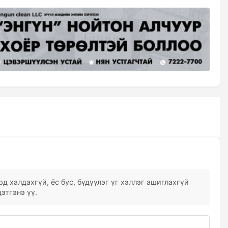
д халдахгүй, ёс бус, бүдүүлэг үг хэллэг ашиглахгүй
этгэнэ үү.