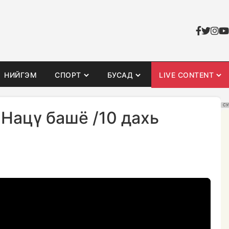
НИЙГЭМ
СПОРТ
БУСАД
LIVE CONTENT
СУ
 Нацү башё /10 дахь