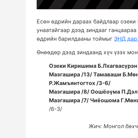
Есөн өдрийн дараах байдлаар озеки 
унаатайгаар дээд зиндааг ганцаараа
өдрийн барилдааны тоймыг
ЭНД да
Өнөөдөр дээд зиндаанд хүч үзэх мон
Озеки Киришима Б.Лхагвасүрэн 
Маэгашира /13/ Тамаваши Б.Мөн
Р.Жамъянтогтох /3-6/
Маэгашира /8/ Оошёоүма П.Дэл
Маэгашира /7/ Чиёошома Г.Мөнх
/6-3/
Жич: Монгол бөх