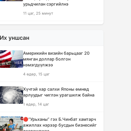
урьдчилан сэргийлнэ
11 цаг, 25 минут
ХЗДХЯ-ны “Явуулын оффис”
Нарантуул худалдааны төвд
Их уншсан
ажиллаж, иргэдэд үйлчилгээ
үзүүллээ
Америкийн визийн барьцааг 20
11 цаг, 33 минут
мянган доллар болгон
нэмэгдүүлжээ
УИХ-ын гишүүд БНСУ-ын Үндэсний
4 өдөр, 15 цаг
Ассамблейн гишүүдийг хүлээн авч
уулзлаа
Хүчтэй хар салхи Японы өмнөд
11 цаг, 58 минут
арлуудыг чиглэн урагшилж байна
1 өдөр, 14 цаг
Мексикийн ТикТок-чин шууд
дамжуулалтын үеэр буудуулж амиа
алджээ
🔴“Урьханы” гэх Б.Чинбат хамтарч
ажиллах нэрээр бусдын бизнесийг
12 цаг, 25 минут
дээрэмджээ