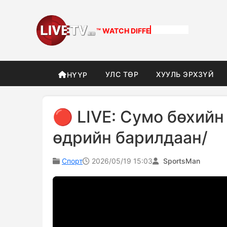
™ WATCH
DIFFERENT
УЛС ТӨР
ХУУЛЬ ЭРХЗҮЙ
НҮҮР
🔴 LIVE: Сумо бөхийн
өдрийн барилдаан/
Спорт
2026/05/19 15:03
SportsMan