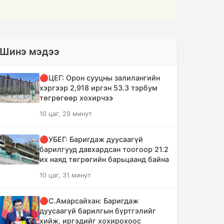
Шинэ мэдээ
🔴ЦЕГ: Орон сууцны залилангийн
хэргээр 2,918 иргэн 53.3 тэрбум
төгрөгөөр хохирчээ
10 цаг, 29 минут
🔴УБЕГ: Баригдаж дуусаагүй
барилгууд давхардсан тоогоор 21.2
их наяд төгрөгийн барьцаанд байна
10 цаг, 31 минут
🔴С.Амарсайхан: Баригдаж
дуусаагүй барилгын бүртгэлийг
хийж, иргэдийг хохирохоос