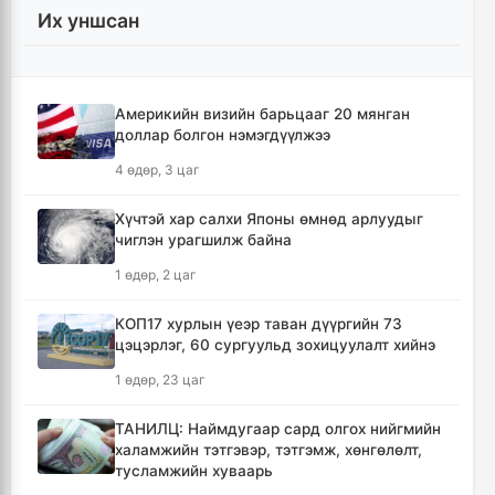
Татварын өрийг барагдуулахдаа орлогын
Их уншсан
30 хувийг татвар төлөгчид үлдээхээр
хуульчилжээ
2 цаг, 22 минут
Америкийн визийн барьцааг 20 мянган
доллар болгон нэмэгдүүлжээ
Өвөлжилтийн бэлтгэл ажлын хүрээнд
Шадар сайд Н.Номтойбаяр Дорноговь
4 өдөр, 3 цаг
аймагт ажиллалаа
2 цаг, 27 минут
Хүчтэй хар салхи Японы өмнөд арлуудыг
чиглэн урагшилж байна
Өнөөдөр Ангарскийн газрын тос
1 өдөр, 2 цаг
боловсруулах үйлдвэрээс 1,980 тонн АИ-92
автобензин Монгол Улсад ирнэ
КОП17 хурлын үеэр таван дүүргийн 73
2 цаг, 35 минут
цэцэрлэг, 60 сургуульд зохицуулалт хийнэ
1 өдөр, 23 цаг
🔴АН: Монголд шатахууны биш, төрийн
бодлогын хомстол нүүрлээд байна
ТАНИЛЦ: Наймдугаар сард олгох нийгмийн
4 цаг, 24 минут
халамжийн тэтгэвэр, тэтгэмж, хөнгөлөлт,
тусламжийн хуваарь
🔴“Урьханы” гэх Б.Чинбат хамтарч ажиллах