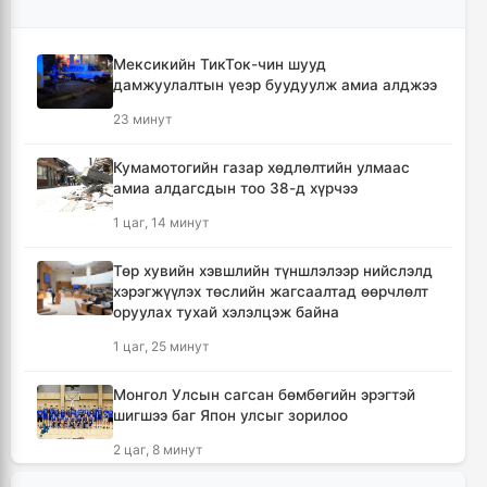
Мексикийн ТикТок-чин шууд
дамжуулалтын үеэр буудуулж амиа алджээ
23 минут
Кумамотогийн газар хөдлөлтийн улмаас
амиа алдагсдын тоо 38-д хүрчээ
1 цаг, 14 минут
Төр хувийн хэвшлийн түншлэлээр нийслэлд
хэрэгжүүлэх төслийн жагсаалтад өөрчлөлт
оруулах тухай хэлэлцэж байна
1 цаг, 25 минут
Монгол Улсын сагсан бөмбөгийн эрэгтэй
шигшээ баг Япон улсыг зорилоо
2 цаг, 8 минут