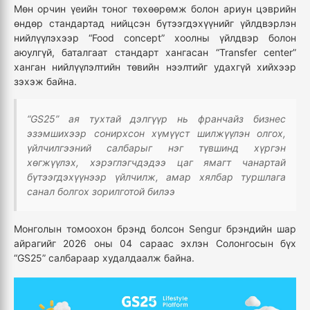
Мөн орчин үеийн тоног төхөөрөмж болон ариун цэврийн
өндөр стандартад нийцсэн бүтээгдэхүүнийг үйлдвэрлэн
нийлүүлэхээр “Food concept” хоолны үйлдвэр болон
аюулгүй, баталгаат стандарт хангасан “Transfer center”
ханган нийлүүлэлтийн төвийн нээлтийг удахгүй хийхээр
зэхэж байна.
“GS25” ая тухтай дэлгүүр нь франчайз бизнес
эзэмшихээр сонирхсон хүмүүст шилжүүлэн олгох,
үйлчилгээний салбарыг нэг түвшинд хүргэн
хөгжүүлэх, хэрэглэгчдэдээ цаг ямагт чанартай
бүтээгдэхүүнээр үйлчилж, амар хялбар туршлага
санал болгох зорилготой билээ
Монголын томоохон брэнд болсон Sengur брэндийн шар
айрагийг 2026 оны 04 сараас эхлэн Солонгосын бүх
“GS25” салбараар худалдаалж байна.