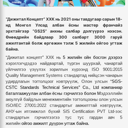
“Дижитал Концепт” ХХК нь 2021
оны тавдугаар сарын 18-
нд Монгол Улсад албан ёсны мастер франчайз
эрхтэйгээр “GS25” анхны салбар дэлгүүрээ нээсэн.
Өнөөдрийн байдлаар 300 салбарт 3000 гаруй
ажилтантай болж өргөжин тэлж 5 жилийн ойгоо угтаж
байна.
“Дижитал концепт” ХХК нь
5 жилийн ойн босгон дээрээ
хэрэглэгчдэдээ найдвартай, түргэн шуурхай, чанартай
үйлчилгээ үзүүлэх зорилгын хүрээнд ISO 9001:2015
Quality Management Systems стандартад нийцсэн чанарын
удирдлагын тогтолцоог нэвтрүүлж, Олон улсын “
SGS-
CSTC Standards Technical Services” Co., Ltd компаниар
баталгаажуулан албан ёсны гэрчилгээ болон М
эдээллийн
аюулгүй байдлын менежментийн тогтолцооны олон улсын
ISO/IEC 27001:2022 стандартыг амжилттай нэвтрүүлж,
АНУ-ын итгэмжлэл бүхий SIS Certification PVT Ltd-ээс
стандартын гэрчилгээгээ тус тус гардан авч 5
жилийн
ойгоо амжилт дүүрэн угтаж байна.