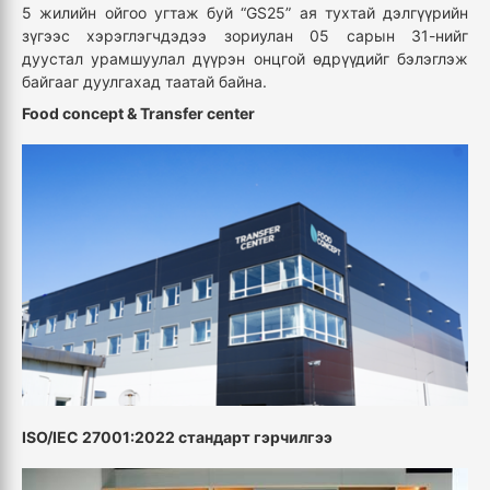
5 жилийн ойгоо угтаж буй “GS25” ая тухтай дэлгүүрийн
зүгээс хэрэглэгчдэдээ зориулан 05 сарын 31-нийг
дуустал урамшуулал дүүрэн онцгой өдрүүдийг бэлэглэж
байгааг дуулгахад таатай байна.
Food concept & Transfer center
ISO/IEC 27001:2022 стандарт гэрчилгээ