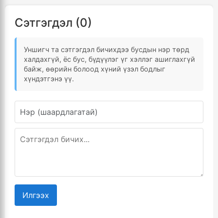
Сэтгэгдэл (0)
Уншигч та сэтгэгдэл бичихдээ бусдын нэр төрд
халдахгүй, ёс бус, бүдүүлэг үг хэллэг ашиглахгүй
байж, өөрийн болоод хүний үзэл бодлыг
хүндэтгэнэ үү.
Илгээх