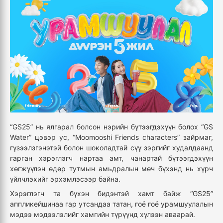
“GS25” нь ялгарал болсон нэрийн бүтээгдэхүүн болох “GS
Water” цэвэр ус, “Moomooshi Friends characters” зайрмаг,
гүзээлзгэнэтэй болон шоколадтай сүү зэргийг худалдаанд
гарган хэрэглэгч нартаа амт, чанартай бүтээгдэхүүн
хөгжүүлэн өдөр тутмын амьдралын мөч бүхэнд нь хүрч
үйлчлэхийг эрхэмлэсээр байна.
Хэрэглэгч та бүхэн бидэнтэй хамт байж “GS25”
аппликейшинаа гар утсандаа татан, гоё гоё урамшуулалын
мэдээ мэдээлэлийг хамгийн түрүүнд хүлээн аваарай.