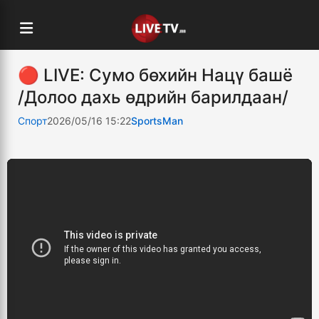
🔴 LIVE: Сумо бөхийн Нацү башё
/Долоо дахь өдрийн барилдаан/
Спорт
2026/05/16 15:22
SportsMan