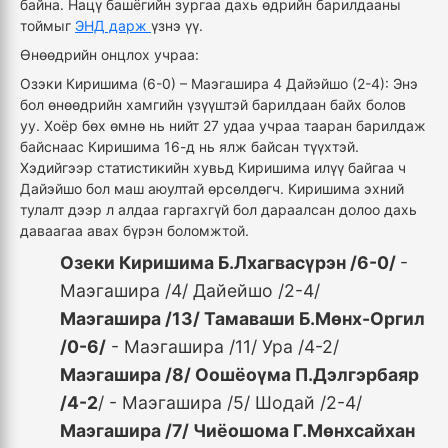
байна. Нацү башёгийн зургаа дахь өдрийн барилдааны
тоймыг
ЭНД дарж
үзнэ үү.
Өнөөдрийн онцлох учраа:
Озэки Киришима (6-0) – Маэгашира 4 Дайэйшо (2-4): Энэ
бол өнөөдрийн хамгийн үзүүштэй барилдаан байх болов
уу. Хоёр бөх өмнө нь нийт 27 удаа учраа тааран барилдаж
байснаас Киришима 16-д нь ялж байсан түүхтэй.
Хэдийгээр статистикийн хувьд Киришима илүү байгаа ч
Дайэйшо бол маш аюултай өрсөлдөгч. Киришима эхний
тулалт дээр л алдаа гаргахгүй бол дараалсан долоо дахь
даваагаа авах бүрэн боломжтой.
Озеки Киришима Б.Лхагвасүрэн /6-0/
-
Маэгашира /4/ Дайейшо /2-4/
Маэгашира /13/ Тамаваши Б.Мөнх-Оргил
/0-6/
- Маэгашира /11/ Ура /4-2/
Маэгашира /8/ Оошёоүма П.Дэлгэрбаяр
/4-2
/ - Маэгашира /5/ Шодай /2-4/
Маэгашира /7/ Чиёошома Г.Мөнхсайхан