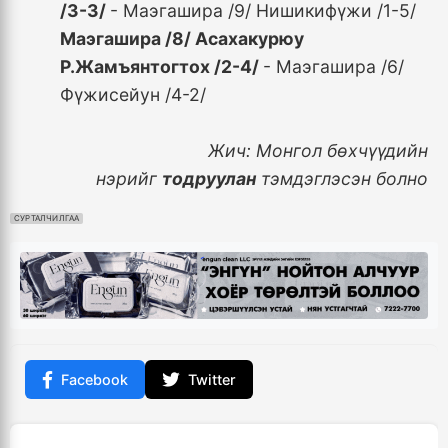
/3-3/
- Маэгашира /9/ Нишикифүжи /1-5/
Маэгашира /8/ Асахакурюу
Р.Жамъянтогтох /2-4/
- Маэгашира /6/
Фүжисейун /4-2/
Жич: Монгол бөхчүүдийн
нэрийг
тодруулан
тэмдэглэсэн болно
СУРТАЛЧИЛГАА
Facebook
Twitter