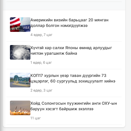
УИХ-ын гишүүд БНСУ-ын Үндэсний
Ассамблейн гишүүдийг хүлээн авч уулзлаа
3 цаг, 46 минут
Америкийн визийн барьцааг 20 мянган
доллар болгон нэмэгдүүлжээ
Мексикийн ТикТок-чин шууд
4 өдөр, 7 цаг
дамжуулалтын үеэр буудуулж амиа алджээ
4 цаг, 13 минут
Хүчтэй хар салхи Японы өмнөд арлуудыг
чиглэн урагшилж байна
Кумамотогийн газар хөдлөлтийн улмаас
1 өдөр, 6 цаг
амиа алдагсдын тоо 38-д хүрчээ
5 цаг, 4 минут
КОП17 хурлын үеэр таван дүүргийн 73
цэцэрлэг, 60 сургуульд зохицуулалт хийнэ
Төр хувийн хэвшлийн түншлэлээр нийслэлд
2 өдөр, 3 цаг
хэрэгжүүлэх төслийн жагсаалтад өөрчлөлт
оруулах тухай хэлэлцэж байна
Хойд Солонгосын пуужингийн анги ОХУ-ын
5 цаг, 15 минут
баруун хэсэгт байршиж эхэллээ
11 цаг
Монгол Улсын сагсан бөмбөгийн эрэгтэй
шигшээ баг Япон улсыг зорилоо