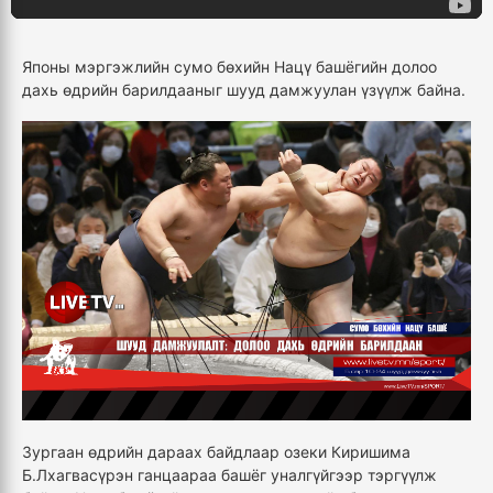
Японы мэргэжлийн сумо бөхийн Нацү башёгийн долоо
дахь өдрийн барилдааныг шууд дамжуулан үзүүлж байна.
Зургаан өдрийн дараах байдлаар озеки Киришима
Б.Лхагвасүрэн ганцаараа башёг уналгүйгээр тэргүүлж