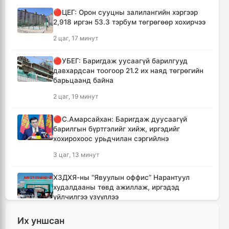
🔴ЦЕГ: Орон сууцны залилангийн хэргээр
2,918 иргэн 53.3 тэрбум төгрөгөөр хохирчээ
2 цаг, 17 минут
🔴УБЕГ: Баригдаж уусаагүй барилгууд
давхардсан тоогоор 21.2 их наяд төгрөгийн
барьцаанд байна
2 цаг, 19 минут
🔴С.Амарсайхан: Баригдаж дуусаагүй
барилгын бүртгэлийг хийж, иргэдийг
хохирохоос урьдчилан сэргийлнэ
3 цаг, 13 минут
ХЗДХЯ-ны “Явуулын оффис” Нарантуул
худалдааны төвд ажиллаж, иргэдэд
үйлчилгээ үзүүллээ
3 цаг, 21 минут
Их уншсан