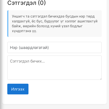
Сэтгэгдэл (0)
Уншигч та сэтгэгдэл бичихдээ бусдын нэр төрд
халдахгүй, ёс бус, бүдүүлэг үг хэллэг ашиглахгүй
байж, өөрийн болоод хүний үзэл бодлыг
хүндэтгэнэ үү.
Илгээх