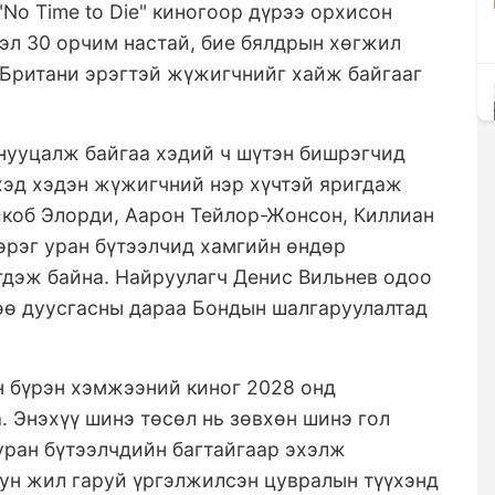
"No Time to Die" киногоор дүрээ орхисон
эл 30 орчим настай, бие бялдрын хөгжил
 Британи эрэгтэй жүжигчнийг хайж байгааг
нууцалж байгаа хэдий ч шүтэн бишрэгчид
хэд хэдэн жүжигчний нэр хүчтэй яригдаж
йкоб Элорди, Аарон Тейлор-Жонсон, Киллиан
эрэг уран бүтээлчид хамгийн өндөр
гдэж байна. Найруулагч Денис Вильнев одоо
лөө дуусгасны дараа Бондын шалгаруулалтад
н бүрэн хэмжээний киног 2028 онд
. Энэхүү шинэ төсөл нь зөвхөн шинэ гол
уран бүтээлчдийн багтайгаар эхэлж
уун жил гаруй үргэлжилсэн цувралын түүхэнд