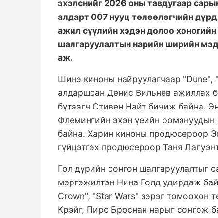
эхэлснийг 2026 оны тавдугаар сарын
алдарт 007 нууц төлөөлөгчийн дүрд 
ажил сүүлийн хэдэн долоо хоногийн
шалгаруулалтын нарийн ширийн мэд
аж.
Шинэ киноны найруулагчаар "Dune", "Ar
алдаршсан Денис Вильнев ажиллах бо
бүтээгч Стивен Найт бичиж байна. Э
Флемингийн эхэн үеийн романуудын ө
байна. Харин киноны продюсероор Э
гүйцэтгэх продюсероор Таня Лапуэн
Гол дүрийн сонгон шалгаруулалтыг с
мэргэжилтэн Нина Голд удирдаж байн
Crown", "Star Wars" зэрэг томоохон
Крэйг, Пирс Броснан нарыг сонгож 