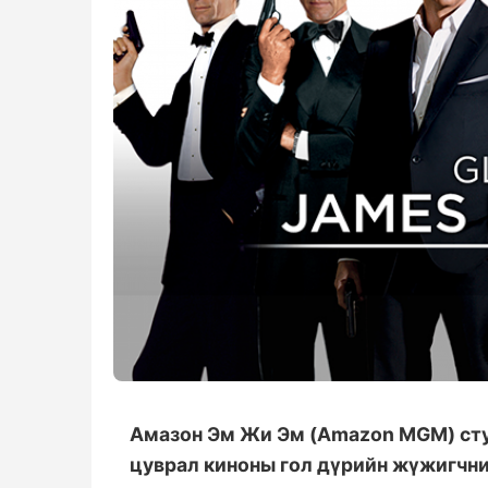
Амазон Эм Жи Эм (Amazon MGM) сту
цуврал киноны гол дүрийн жүжигчни