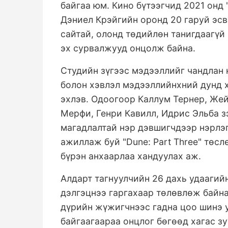
байгаа юм. Кино бүтээгчид 2021 онд 
Дэниел Крэйгийн оронд 20 гаруй эсв
сайтай, олонд төдийлөн танигдаагүй
эх сурвалжууд онцолж байна.
Студийн зүгээс мэдээллийг чандлан 
болон хэвлэл мэдээллийнхний дунд 
эхлэв. Одоогоор Каллум Тернер, Же
Мерфи, Генри Кавилл, Идрис Эльба з
магадлалтай нэр дэвшигчдээр нэрлэ
ажиллаж буй "Dune: Part Three" төс
бүрэн анхаарлаа хандуулах аж.
Алдарт тагнуулчийн 26 дахь удаагий
дэлгэцнээ гаргахаар төлөвлөж байна
дүрийн жүжигчнээс гадна цоо шинэ 
байгаагаараа онцлог бөгөөд хагас з