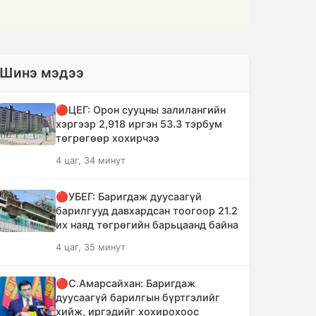
Шинэ мэдээ
🔴ЦЕГ: Орон сууцны залилангийн
хэргээр 2,918 иргэн 53.3 тэрбум
төгрөгөөр хохирчээ
4 цаг, 34 минут
🔴УБЕГ: Баригдаж дуусаагүй
барилгууд давхардсан тоогоор 21.2
их наяд төгрөгийн барьцаанд байна
4 цаг, 35 минут
🔴С.Амарсайхан: Баригдаж
дуусаагүй барилгын бүртгэлийг
хийж, иргэдийг хохирохоос