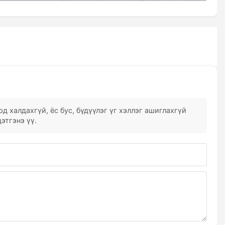
д халдахгүй, ёс бус, бүдүүлэг үг хэллэг ашиглахгүй
этгэнэ үү.