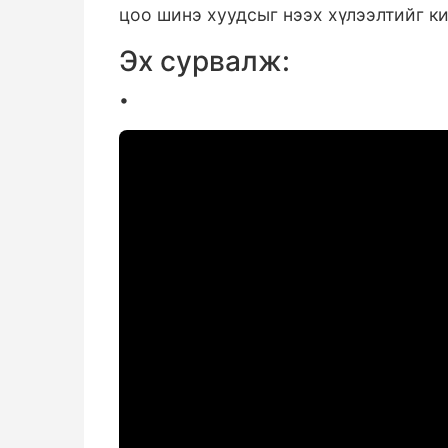
цоо шинэ хуудсыг нээх хүлээлтийг к
Эх сурвалж:
•