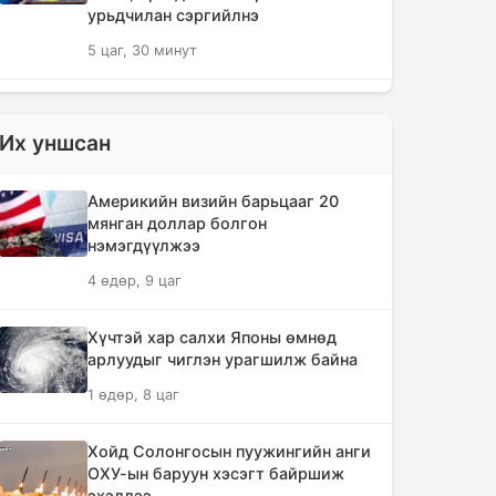
урьдчилан сэргийлнэ
5 цаг, 30 минут
ХЗДХЯ-ны “Явуулын оффис”
Нарантуул худалдааны төвд
Их уншсан
ажиллаж, иргэдэд үйлчилгээ
үзүүллээ
Америкийн визийн барьцааг 20
5 цаг, 38 минут
мянган доллар болгон
нэмэгдүүлжээ
УИХ-ын гишүүд БНСУ-ын Үндэсний
4 өдөр, 9 цаг
Ассамблейн гишүүдийг хүлээн авч
уулзлаа
Хүчтэй хар салхи Японы өмнөд
6 цаг, 3 минут
арлуудыг чиглэн урагшилж байна
1 өдөр, 8 цаг
Мексикийн ТикТок-чин шууд
дамжуулалтын үеэр буудуулж амиа
алджээ
Хойд Солонгосын пуужингийн анги
ОХУ-ын баруун хэсэгт байршиж
6 цаг, 30 минут
эхэллээ