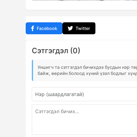
Facebook
Twitter
Сэтгэгдэл (0)
Уншигч та сэтгэгдэл бичихдээ бусдын нэр төр
байж, өөрийн болоод хүний үзэл бодлыг хүнд