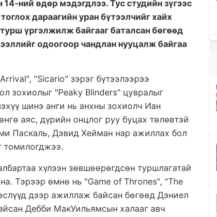
 14-ний өдөр мэдэгдлээ. Тус студийн зүгээс
тоглох дараагийн уран бүтээлчийг хайх
 турш үргэлжилж байгааг баталсан бөгөөд
ээллийг одоогоор чандлан нууцалж байгаа
rival", "Sicario" зэрэг бүтээлээрээ
л зохиолыг "Peaky Blinders" цувралыг
нэхүү шинэ анги нь анхны зохиолч Иан
нгө аяс, дүрийн онцлог руу буцах төлөвтэй
ми Паскаль, Дэвид Хейман нар ажиллах бол
т томилогджээ.
албартаа хүлээн зөвшөөрөгдсөн туршлагатай
а. Тэрээр өмнө нь "Game of Thrones", "The
 төслүүд дээр ажиллаж байсан бөгөөд Дэниел
байсан Дебби МакУильямсын халааг авч