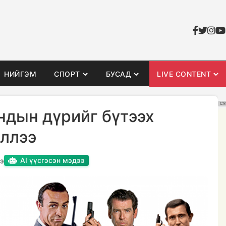
НИЙГЭМ
СПОРТ
БУСАД
LIVE CONTENT
СУ
дын дүрийг бүтээх
ллээ
AI үүсгэсэн мэдээ
э