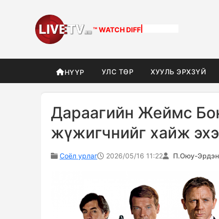
™ WATCH
DIFFERENT
УЛС ТӨР
ХУУЛЬ ЭРХЗҮЙ
НҮҮР
Дараагийн Жеймс Бон
жүжигчнийг хайж эхэ
Соёл урлаг
2026/05/16 11:22
П.Оюу-Эрдэн