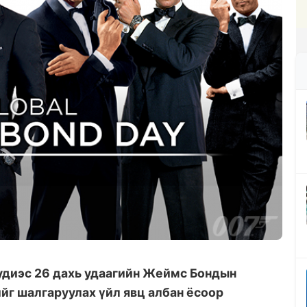
диэс 26 дахь удаагийн Жеймс Бондын
йг шалгаруулах үйл явц албан ёсоор