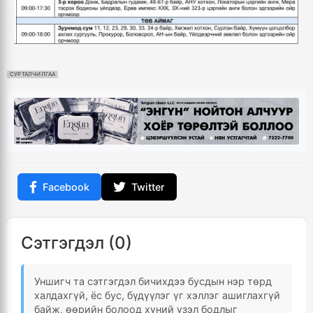
СУРТАЛЧИЛГАА
Facebook
Twitter
Сэтгэгдэл (0)
Уншигч та сэтгэгдэл бичихдээ бусдын нэр төрд
халдахгүй, ёс бус, бүдүүлэг үг хэллэг ашиглахгүй
байж, өөрийн болоод хүний үзэл бодлыг