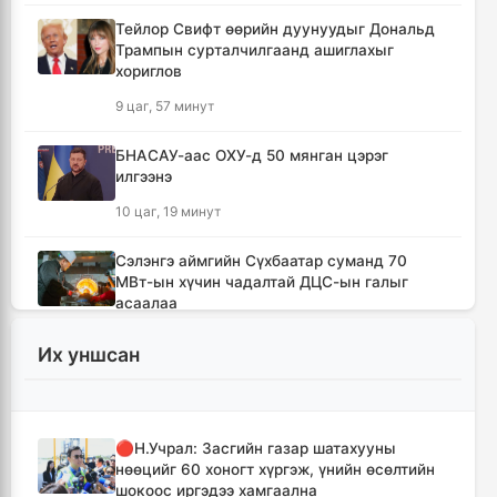
Тейлор Свифт өөрийн дуунуудыг Дональд
Трампын сурталчилгаанд ашиглахыг
хориглов
9 цаг, 57 минут
БНАСАУ-аас ОХУ-д 50 мянган цэрэг
илгээнэ
10 цаг, 19 минут
Сэлэнгэ аймгийн Сүхбаатар суманд 70
МВт-ын хүчин чадалтай ДЦС-ын галыг
асаалаа
11 цаг, 50 минут
Их уншсан
Иран Оман улстай тээврийн чиглэлээр
тохиролцоонд хүрсэн ч Ормузын хоолойг
нээхгүй гэв
🔴Н.Учрал: Засгийн газар шатахууны
15 цаг, 33 минут
нөөцийг 60 хоногт хүргэж, үнийн өсөлтийн
шокоос иргэдээ хамгаална