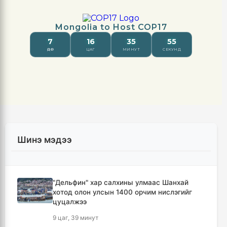
Шинэ мэдээ
"Дельфин" хар салхины улмаас Шанхай
хотод олон улсын 1400 орчим нислэгийг
цуцалжээ
9 цаг, 39 минут