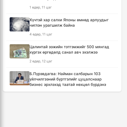
Канадын Британийн Колумб мужид ойн
1 өдөр, 11 цаг
түймрийн улмаас онц байдал зарлав
16 цаг, 5 минут
Хүчтэй хар салхи Японы өмнөд арлуудыг
чиглэн урагшилж байна
Төвийн аймгуудын ихэнх нутгаар дуу
4 өдөр, 11 цаг
цахилгаантай аадар бороо орно
17 цаг, 1 минут
Цалинтай ээжийн тэтгэмжийг 500 мянгад
хүргэх өргөдөлд санал авч эхэлжээ
Хотын дарга асан Х.Нямбаатар улсын заан
2 өдөр, 12 цаг
Д.Алтанцоожид хүндэтгэл үзүүлэх наадамд
оролцлоо
Б.Пүрэвдагва: Найман салбарын 103
1 өдөр, 2 цаг
үйлчилгээний бүртгэлийг цуцалснаар
бизнес эрхлэхэд таатай нөхцөл бүрдэнэ
🔴Улсын ахлах засуул Т.Хэнбатад
2 өдөр, 10 цаг
хүндэтгэл үзүүлж, 10 сая төгрөг бэлэглэлээ
1 өдөр, 3 цаг
🔴“Урьханы” гэх Б.Чинбат хамтарч ажиллах
нэрээр бусдын бизнесийг дээрэмджээ
🔴Сэлэнгэ аймгийн “Таван хан” дэвжээний
3 өдөр, 13 цаг
бөхчүүдэд УИХ-ын гишүүн Б.Ундрамын гэр