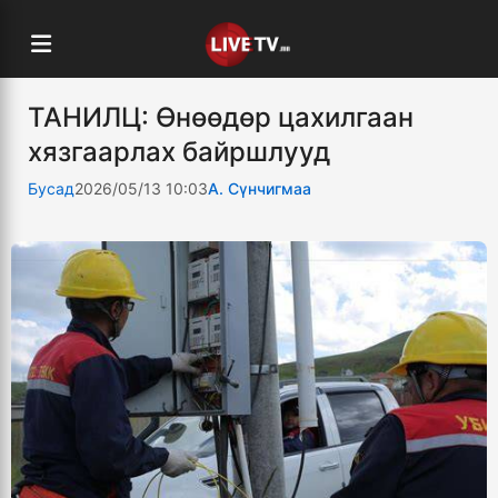
ТАНИЛЦ: Өнөөдөр цахилгаан
хязгаарлах байршлууд
Бусад
2026/05/13 10:03
А. Сүнчигмаа