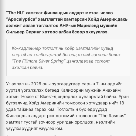
“The HU” хамтлаг Финландын алдарт метал-челло
“Apocalyptica” хамтлагтай хамтарсан Хойд Америк дахь
ээлжит аялан тоглолтоо АНУ-ын Мэрилэнд мужийн
Сильвер Спринг хотоос албан ёсоор эхлүүллээ.
Ко-хэдлайнер тоглолт нь хоёр хамтлагийн хувьд
онцгой ач холбогдолтой бөгөөд эхний зогсоол болох
“The Fillmore Silver Spring” цэнгэлдэхэд тоглолт
эхэлсэн байна.
Уг аялал нь 2026 оны зургаадугаар сарын 7-ны өдрийг
хүртэл үргэлжлэх бөгөөд Калифорни мужийн Анахайм
хотын “House of Blues”-д өндөрлөх хуваарьтай байна. Уран
бүтээлчид Хойд Америкийн томоохон хотуудаар нийт 18
удаа тайзнаа гарах юм. Тоглолтын бүх өдрүүдэд
Финландын алдарт рок хөгжмийн төлөөлөл “The Rasmus”
хамтлаг тусгай зочноор уригдан оролцож, нээлтийн
үзүүлбэрүүдийг үзүүлэх юм.