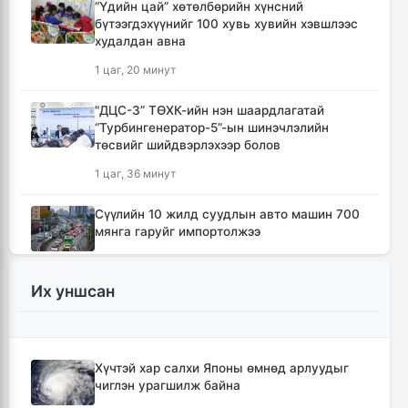
“Үдийн цай” хөтөлбөрийн хүнсний
бүтээгдэхүүнийг 100 хувь хувийн хэвшлээс
худалдан авна
1 цаг, 20 минут
"ДЦС-3” ТӨХК-ийн нэн шаардлагатай
“Турбингенератор-5”-ын шинэчлэлийн
төсвийг шийдвэрлэхээр болов
1 цаг, 36 минут
Сүүлийн 10 жилд суудлын авто машин 700
мянга гаруйг импортолжээ
1 цаг, 40 минут
Их уншсан
Монгол Улсын гадаад валютын нөөц анх
удаа 7.9 тэрбум ам.долларт хүрлээ
1 цаг, 47 минут
Хүчтэй хар салхи Японы өмнөд арлуудыг
чиглэн урагшилж байна
Өмнөд Солонгост хэт халууны улмаас амиа
алдсан хүний тоо 23-т хүржээ