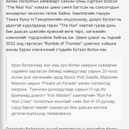
Аялан тоглолтын хөтөлбөрт саяхан олны хүртээл болсон
“The Real You” хэмээх шинэ сингл багтсан нь сонсогчдын
анхаарлыг ихээхэн татаж байна. Хамтлагийн гишүүн
Тэмка буюу Н.Тэмүүлэнгийн онцолсноор, дээрх бүтээл нь
удахгүй худалдаанд гарах “The Hun” нэртэй гурав дахь
бие даасан цомгийн ерөнхий өнгө төрх, хөгжмийн
хэмнэлийг тодорхойлж байгаа аж. Шинэ цомог нь тэдний
2022 онд гаргасан “Rumble of Thunder” цомгоос хойшхи
анхны бүрэн хэмжээний студийн бүтээл болох юм.
Уран бүтээлчид энэ оны зун болон намрын хуваариа
хэдийнэ зарласан бөгөөд наймдугаар сарын 20-ноос
эхлэн рок хөгжмийн одод болох Роб Зомби, Мэрилин
Мэнсон нарын “Freaks on Parade” аялан тоглолтод
нэгдэнэ. Түүнчлэн долоодугаар сарын 11-нд Их
Британид домогт “Iron Maiden” хамтлагийн “Run For
Your Lives” тоглолтын нээлтийг хийх бол 9-10 дугаар
сард Европ тивийг хамарсан бие даасан аяллаа
үргэлжлүүлэхээр төлөвлөжээ.
Одоогийн байдлаар эхний тоглолтуудын тасалбар болон