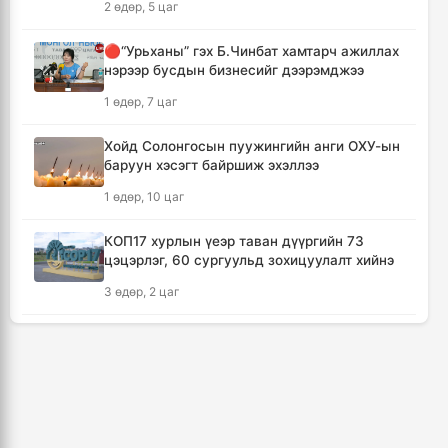
2 өдөр, 5 цаг
1 цаг, 55 минут
🔴“Урьханы” гэх Б.Чинбат хамтарч ажиллах
нэрээр бусдын бизнесийг дээрэмджээ
Шатахуун дамлан борлуулсан хоёр
зөрчлийг илрүүлэн шалгаж байна
1 өдөр, 7 цаг
2 цаг, 21 минут
Хойд Солонгосын пуужингийн анги ОХУ-ын
баруун хэсэгт байршиж эхэллээ
Дональд Трамп АНУ-д төрсөн хүүхдэд
иргэншил олгохыг хязгаарлах шийдвэр
1 өдөр, 10 цаг
гаргав
3 цаг, 6 минут
КОП17 хурлын үеэр таван дүүргийн 73
цэцэрлэг, 60 сургуульд зохицуулалт хийнэ
Тайландын Дебсирин Нонтхабури
3 өдөр, 2 цаг
сургуульд зэвсэгт халдлага гарч есөн хүн
амиа алдлаа
ТАНИЛЦ: Наймдугаар сард олгох нийгмийн
4 цаг, 1 минут
халамжийн тэтгэвэр, тэтгэмж, хөнгөлөлт,
тусламжийн хуваарь
Япон улс Кумамото мужийн усны
3 өдөр, 7 цаг
хангамжийг наймдугаар сарын эцэс гэхэд
бүрэн сэргээнэ