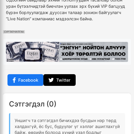
уран бүтээлчидтэй биечлэн уулзах эрх бүхий VIP багцууд
бүрэн борлуулагдаж дууссан талаар зохион байгуулагч
“Live Nation” компаниас мэдээлсэн байна.
СУРТАЛЧИЛГАА
Facebook
Twitter
Сэтгэгдэл (0)
Уншигч та сэтгэгдэл бичихдээ бусдын нэр төрд
халдахгүй, ёс бус, бүдүүлэг үг хэллэг ашиглахгүй
байж, өөрийн болоод хүний үзэл бодлыг