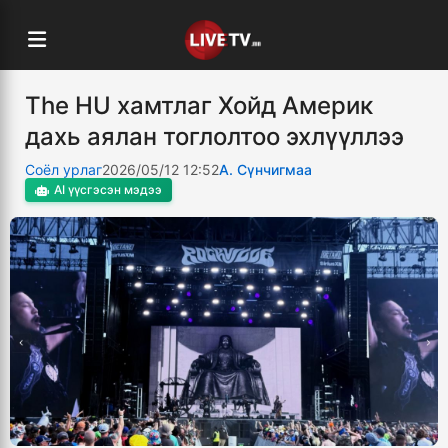
The HU хамтлаг Хойд Америк
дахь аялан тоглолтоо эхлүүллээ
Соёл урлаг
2026/05/12 12:52
А. Сүнчигмаа
AI үүсгэсэн мэдээ