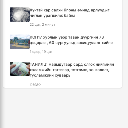
3 цаг, 24 минут
Хүчтэй хар салхи Японы өмнөд арлуудыг
чиглэн урагшилж байна
Татварын өртэй шатахуун импортлогч ААН-
үүдийн дансыг битүүмжлэхгүй
22 цаг, 2 минут
13 цаг, 17 минут
КОП17 хурлын үеэр таван дүүргийн 73
цэцэрлэг, 60 сургуульд зохицуулалт хийнэ
АНУ-ын Элчин сайдын яам нэн
шаардлагагүй бол Монгол Улс руу аялахгүй
1 өдөр, 19 цаг
байхыг иргэддээ зөвлөжээ
18 цаг, 29 минут
ТАНИЛЦ: Наймдугаар сард олгох нийгмийн
халамжийн тэтгэвэр, тэтгэмж, хөнгөлөлт,
тусламжийн хуваарь
Зүүн Азийн эрэгтэйчүүдийн волейболын
аварга шалгаруулах тэмцээн эхэллээ
2 өдөр
19 цаг, 5 минут
🔴Б.Пүрэвдагва: С.Зоригийн хөшөөг хууль
бусаар зөөсөн этгээдүүдийг тогтоож,
🔴 ЗГ: Иргэд, ААН-үүд бензин, шатахууныг
өнөөдөртөө багтаан байранд нь буцааж
хүссэн хэмжээгээрээ улсын хилээр оруулж
байрлуулна
ирэх боломжтой
4 өдөр, 20 цаг
21 цаг, 18 минут