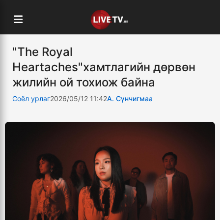
"The Royal
Heartaches"хамтлагийн дөрвөн
жилийн ой тохиож байна
Соёл урлаг
2026/05/12 11:42
А. Сүнчигмаа