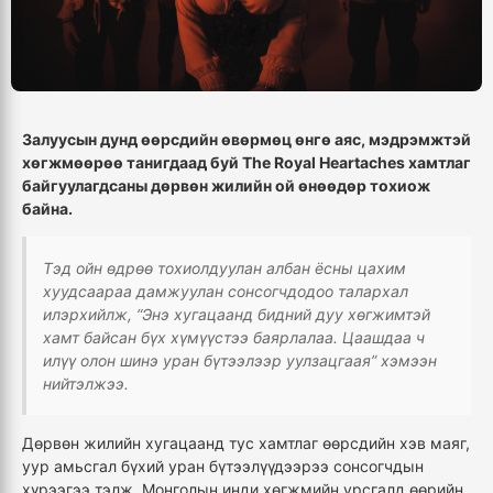
Залуусын дунд өөрсдийн өвөрмөц өнгө аяс, мэдрэмжтэй
хөгжмөөрөө танигдаад буй The Royal Heartaches хамтлаг
байгуулагдсаны дөрвөн жилийн ой өнөөдөр тохиож
байна.
Тэд ойн өдрөө тохиолдуулан албан ёсны цахим
хуудсаараа дамжуулан сонсогчдодоо талархал
илэрхийлж, “Энэ хугацаанд бидний дуу хөгжимтэй
хамт байсан бүх хүмүүстээ баярлалаа. Цаашдаа ч
илүү олон шинэ уран бүтээлээр уулзацгаая” хэмээн
нийтэлжээ.
Дөрвөн жилийн хугацаанд тус хамтлаг өөрсдийн хэв маяг,
уур амьсгал бүхий уран бүтээлүүдээрээ сонсогчдын
хүрээгээ тэлж, Монголын инди хөгжмийн урсгалд өөрийн