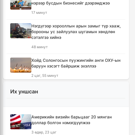
нэрээр бусдын бизнесийг дээрэмджээ
17 минут
Нэгдүгээр хорооллын арын замыг түр хааж,
борооны ус зайлуулах шугамын хөндлөн
сэтэлгээ хийнэ
48 минут
Хойд Солонгосын пуужингийн анги ОХУ-ын
баруун хэсэгт байршиж эхэллээ
2 цаг, 55 минут
Засгийн газрын хоригт орсон арга
Их уншсан
хэмжээнүүд
3 цаг, 8 минут
Америкийн визийн барьцааг 20 мянган
Хөвсгөлийн уулархаг нутаг, Дорнод-
доллар болгон нэмэгдүүлжээ
Дарьгангын тал нутгаар дуу цахилгаантай
аадар бороо орно
3 өдөр, 23 цаг