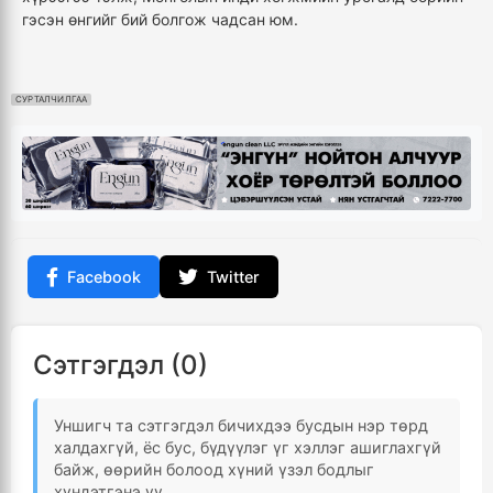
гэсэн өнгийг бий болгож чадсан юм.
СУРТАЛЧИЛГАА
Facebook
Twitter
Сэтгэгдэл (0)
Уншигч та сэтгэгдэл бичихдээ бусдын нэр төрд
халдахгүй, ёс бус, бүдүүлэг үг хэллэг ашиглахгүй
байж, өөрийн болоод хүний үзэл бодлыг
хүндэтгэнэ үү.