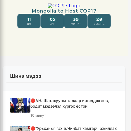
Шинэ мэдээ
🔴АН: Шатахууны талаар иргэддээ зөв,
бодит мэдээлэл хүргэх ёстой
10 минут
🔴“Урьханы” гэх Б.Чинбат хамтарч ажиллах