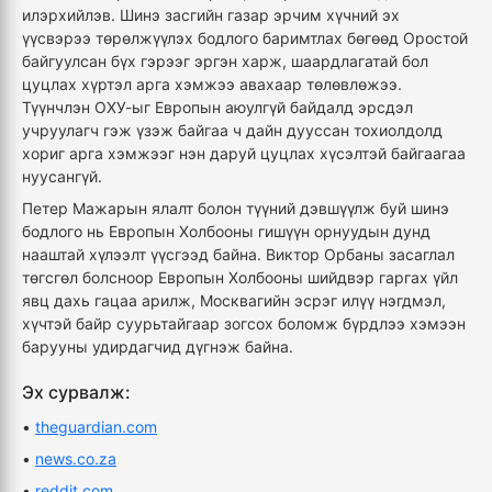
илэрхийлэв. Шинэ засгийн газар эрчим хүчний эх
үүсвэрээ төрөлжүүлэх бодлого баримтлах бөгөөд Оростой
байгуулсан бүх гэрээг эргэн харж, шаардлагатай бол
цуцлах хүртэл арга хэмжээ авахаар төлөвлөжээ.
Түүнчлэн ОХУ-ыг Европын аюулгүй байдалд эрсдэл
учруулагч гэж үзэж байгаа ч дайн дууссан тохиолдолд
хориг арга хэмжээг нэн даруй цуцлах хүсэлтэй байгаагаа
нуусангүй.
Петер Мажарын ялалт болон түүний дэвшүүлж буй шинэ
бодлого нь Европын Холбооны гишүүн орнуудын дунд
нааштай хүлээлт үүсгээд байна. Виктор Орбаны засаглал
төгсгөл болсноор Европын Холбооны шийдвэр гаргах үйл
явц дахь гацаа арилж, Москвагийн эсрэг илүү нэгдмэл,
хүчтэй байр суурьтайгаар зогсох боломж бүрдлээ хэмээн
барууны удирдагчид дүгнэж байна.
Эх сурвалж:
•
theguardian.com
•
news.co.za
•
reddit.com