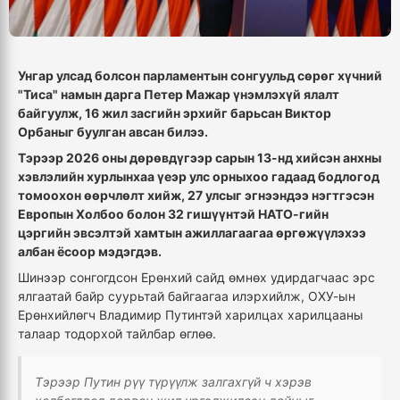
Унгар улсад болсон парламентын сонгуульд сөрөг хүчний
"Тиса" намын дарга Петер Мажар үнэмлэхүй ялалт
байгуулж, 16 жил засгийн эрхийг барьсан Виктор
Орбаныг буулган авсан билээ.
Тэрээр 2026 оны дөрөвдүгээр сарын 13-нд хийсэн анхны
хэвлэлийн хурлынхаа үеэр улс орныхоо гадаад бодлогод
томоохон өөрчлөлт хийж, 27 улсыг эгнээндээ нэгтгэсэн
Европын Холбоо болон 32 гишүүнтэй НАТО-гийн
цэргийн эвсэлтэй хамтын ажиллагаагаа өргөжүүлэхээ
албан ёсоор мэдэгдэв.
Шинээр сонгогдсон Ерөнхий сайд өмнөх удирдагчаас эрс
ялгаатай байр суурьтай байгаагаа илэрхийлж, ОХУ-ын
Ерөнхийлөгч Владимир Путинтэй харилцах харилцааны
талаар тодорхой тайлбар өглөө.
Тэрээр Путин рүү түрүүлж залгахгүй ч хэрэв