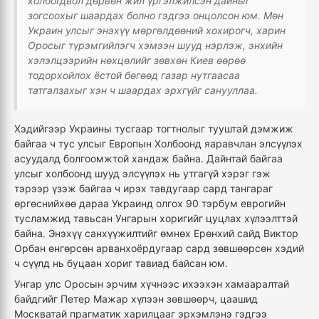
холбогдвол дөрвөн жил үргэлжилсэн дайныг
зогсоохыг шаардах болно гэдгээ онцолсон юм. Мөн
Украин улсыг энэхүү мөргөлдөөний хохирогч, харин
Оросыг түрэмгийлэгч хэмээн шууд нэрлэж, энхийн
хэлэлцээрийн нөхцөлийг зөвхөн Киев өөрөө
тодорхойлох ёстой бөгөөд газар нутгаасаа
татгалзахыг хэн ч шаардах эрхгүйг санууллаа.
Хэдийгээр Украины тусгаар тогтнолыг тууштай дэмжиж
байгаа ч тус улсыг Европын Холбоонд яаравчлан элсүүлэх
асуудалд болгоомжтой хандаж байна. Дайнтай байгаа
улсыг холбоонд шууд элсүүлэх нь утгагүй хэрэг гэж
тэрээр үзэж байгаа ч ирэх тавдугаар сард тангараг
өргөснийхөө дараа Украинд олгох 90 тэрбум еврогийн
тусламжид тавьсан Унгарын хоригийг цуцлах хүлээлттэй
байна. Энэхүү санхүүжилтийг өмнөх Ерөнхий сайд Виктор
Орбан өнгөрсөн арванхоёрдугаар сард зөвшөөрсөн хэдий
ч сүүлд нь буцаан хориг тавиад байсан юм.
Унгар улс Оросын эрчим хүчнээс ихээхэн хамааралтай
байдгийг Петер Мажар хүлээн зөвшөөрч, цаашид
Москватай прагматик харилцааг эрхэмлэнэ гэдгээ