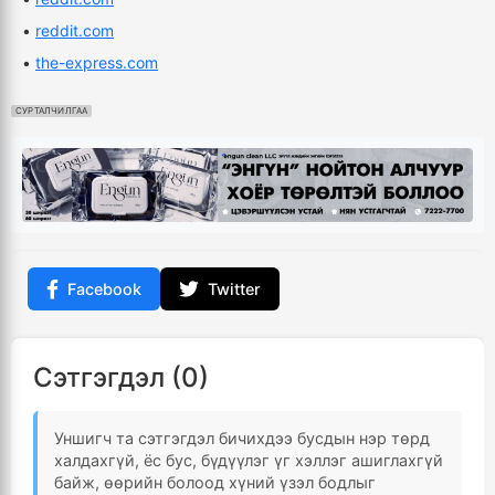
•
reddit.com
•
the-express.com
СУРТАЛЧИЛГАА
Facebook
Twitter
Сэтгэгдэл (0)
Уншигч та сэтгэгдэл бичихдээ бусдын нэр төрд
халдахгүй, ёс бус, бүдүүлэг үг хэллэг ашиглахгүй
байж, өөрийн болоод хүний үзэл бодлыг