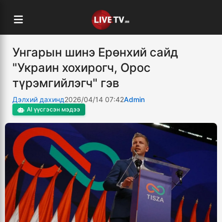
Унгарын шинэ Ерөнхий сайд
"Украин хохирогч, Орос
түрэмгийлэгч" гэв
Дэлхий дахинд
2026/04/14 07:42
Admin
AI үүсгэсэн мэдээ