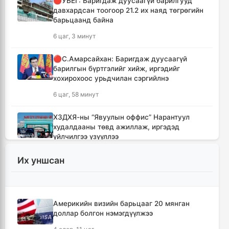
🔴УБЕГ: Баригдаж дуусаагүй барилгууд
давхардсан тоогоор 21.2 их наяд төгрөгийн
барьцаанд байна
6 цаг, 3 минут
🔴С.Амарсайхан: Баригдаж дуусаагүй
барилгын бүртгэлийг хийж, иргэдийг
хохирохоос урьдчилан сэргийлнэ
6 цаг, 58 минут
ХЗДХЯ-ны “Явуулын оффис” Нарантуул
худалдааны төвд ажиллаж, иргэдэд
үйлчилгээ үзүүллээ
7 цаг, 6 минут
Их уншсан
УИХ-ын гишүүд БНСУ-ын Үндэсний
Ассамблейн гишүүдийг хүлээн авч уулзлаа
7 цаг, 31 минут
Америкийн визийн барьцааг 20 мянган
доллар болгон нэмэгдүүлжээ
Мексикийн ТикТок-чин шууд