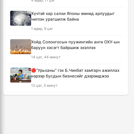
4 өдөр, 11 цаг
дамжуулалтын үеэр буудуулж амиа алджээ
7 цаг, 57 минут
Хүчтэй хар салхи Японы өмнөд арлуудыг
чиглэн урагшилж байна
Кумамотогийн газар хөдлөлтийн улмаас
1 өдөр, 9 цаг
амиа алдагсдын тоо 38-д хүрчээ
8 цаг, 49 минут
Хойд Солонгосын пуужингийн анги ОХУ-ын
баруун хэсэгт байршиж эхэллээ
Төр хувийн хэвшлийн түншлэлээр нийслэлд
14 цаг, 44 минут
хэрэгжүүлэх төслийн жагсаалтад өөрчлөлт
оруулах тухай хэлэлцэж байна
🔴“Урьханы” гэх Б.Чинбат хамтарч ажиллах
8 цаг, 59 минут
нэрээр бусдын бизнесийг дээрэмджээ
12 цаг, 5 минут
Монгол Улсын сагсан бөмбөгийн эрэгтэй
шигшээ баг Япон улсыг зорилоо
КОП17 хурлын үеэр таван дүүргийн 73
9 цаг, 42 минут
цэцэрлэг, 60 сургуульд зохицуулалт хийнэ
2 өдөр, 6 цаг
Татварын өрийг барагдуулахдаа орлогын
30 хувийг татвар төлөгчид үлдээхээр
ТАНИЛЦ: Наймдугаар сард олгох нийгмийн
хуульчилжээ
халамжийн тэтгэвэр, тэтгэмж, хөнгөлөлт,