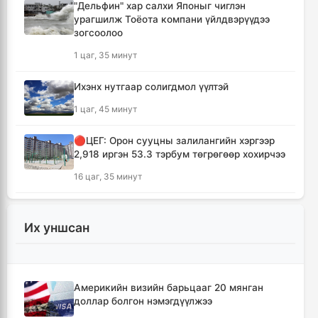
"Дельфин" хар салхи Японыг чиглэн
урагшилж Тоёота компани үйлдвэрүүдээ
зогсоолоо
1 цаг, 35 минут
Ихэнх нутгаар солигдмол үүлтэй
1 цаг, 45 минут
🔴ЦЕГ: Орон сууцны залилангийн хэргээр
2,918 иргэн 53.3 тэрбум төгрөгөөр хохирчээ
16 цаг, 35 минут
🔴УБЕГ: Баригдаж дуусаагүй барилгууд
давхардсан тоогоор 21.2 их наяд төгрөгийн
Их уншсан
барьцаанд байна
16 цаг, 37 минут
Америкийн визийн барьцааг 20 мянган
🔴С.Амарсайхан: Баригдаж дуусаагүй
доллар болгон нэмэгдүүлжээ
барилгын бүртгэлийг хийж, иргэдийг
хохирохоос урьдчилан сэргийлнэ