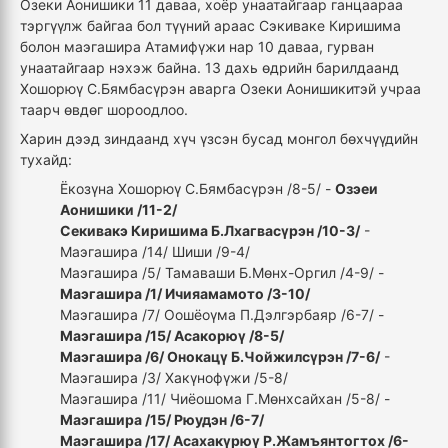
Озеки Аонишики 11 даваа, хоёр унаатайгаар ганцаараа
тэргүүлж байгаа бол түүний араас Сэкиваке Киришима
болон маэгашира Атамифүжи нар 10 даваа, гурван
унаатайгаар нэхэж байна. 13 дахь өдрийн барилдаанд
Хошорюү С.Бямбасүрэн аварга Озеки Аонишикитэй учраа
таарч өвдөг шороодлоо.
Харин дээд зиндаанд хүч үзсэн бусад монгол бөхчүүдийн
тухайд:
Ёкозүна Хошорюү С.Бямбасүрэн /8-5/ -
Озэеи
Аонишики /11-2/
Секивакэ Киришима Б.Лхагвасүрэн /10-3/
-
Маэгашира /14/ Шиши /9-4/
Маэгашира /5/ Тамаваши Б.Мөнх-Оргил /4-9/ -
Маэгашира /1/ Ичияамамото /3-10/
Маэгашира /7/ Оошёоүма П.Дэлгэрбаяр /6-7/ -
Маэгашира /15/ Асакорюү /8-5/
Маэгашира /6/ Онокацү Б.Чойжилсүрэн /7-6/
-
Маэгашира /3/ Хакүнофүжи /5-8/
Маэгашира /11/ Чиёошома Г.Мөнхсайхан /5-8/ -
Маэгашира /15/ Рюудэн /6-7/
Маэгашира /17/ Асахакүрюү Р.Жамъянтогтох /6-