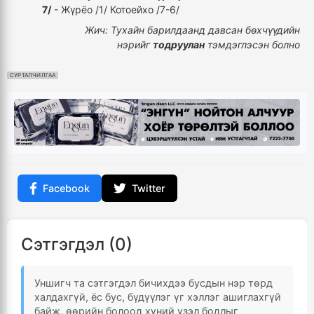
7/
- Жүрёо /1/ Котоейхо /7-6/
Жич: Тухайн барилдаанд давсан бөхчүүдийн
нэрийг
тодруулан
тэмдэглэсэн болно
СУРТАЛЧИЛГАА
Facebook
Twitter
Сэтгэгдэл (0)
Уншигч та сэтгэгдэл бичихдээ бусдын нэр төрд
халдахгүй, ёс бус, бүдүүлэг үг хэллэг ашиглахгүй
байж, өөрийн болоод хүний үзэл бодлыг