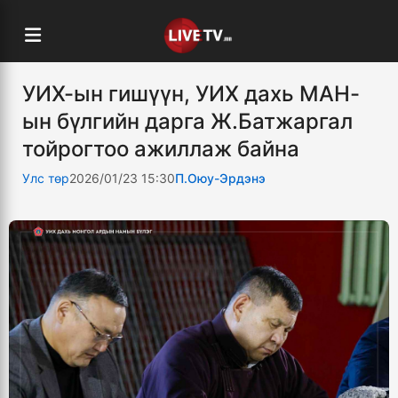
УИХ-ын гишүүн, УИХ дахь МАН-
ын бүлгийн дарга Ж.Батжаргал
тойрогтоо ажиллаж байна
Улс төр
2026/01/23 15:30
П.Оюу-Эрдэнэ