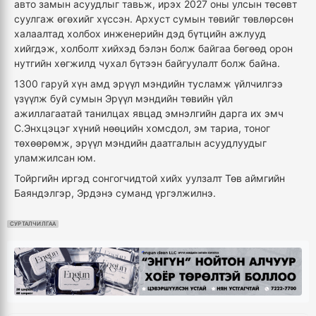
авто замын асуудлыг тавьж, ирэх 2027 оны улсын төсөвт
суулгаж өгөхийг хүссэн. Архуст сумын төвийг төвлөрсөн
халаалтад холбох инженерийн дэд бүтцийн ажлууд
хийгдэж, холболт хийхэд бэлэн болж байгаа бөгөөд орон
нутгийн хөгжилд чухал бүтээн байгуулалт болж байна.
1300 гаруй хүн амд эрүүл мэндийн тусламж үйлчилгээ
үзүүлж буй сумын Эрүүл мэндийн төвийн үйл
ажиллагаатай танилцах явцад эмнэлгийн дарга их эмч
С.Энхцэцэг хүний нөөцийн хомсдол, эм тариа, тоног
төхөөрөмж, эрүүл мэндийн даатгалын асуудлуудыг
уламжилсан юм.
Тойргийн иргэд сонгогчидтой хийх уулзалт Төв аймгийн
Баяндэлгэр, Эрдэнэ суманд үргэлжилнэ.
СУРТАЛЧИЛГАА