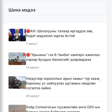
Шинэ мэдээ
🔴АН: Шатахууны талаар иргэддээ зөв,
бодит мэдээлэл хүргэх ёстой
7 минут
🔴“Урьханы” гэх Б.Чинбат хамтарч ажиллах
нэрээр бусдын бизнесийг дээрэмджээ
14 минут
Нэгдүгээр хорооллын арын замыг түр хааж,
борооны ус зайлуулах шугамын хөндлөн
сэтэлгээ хийнэ
45 минут
Хойд Солонгосын пуужингийн анги ОХУ-ын
баруун хэсэгт байршиж эхэллээ