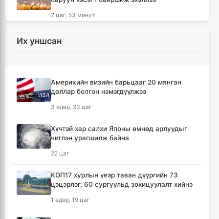
2 цаг, 53 минут
Засгийн газрын хоригт орсон арга
Их уншсан
хэмжээнүүд
3 цаг, 6 минут
Америкийн визийн барьцааг 20 мянган
Хөвсгөлийн уулархаг нутаг, Дорнод-
доллар болгон нэмэгдүүлжээ
Дарьгангын тал нутгаар дуу цахилгаантай
аадар бороо орно
3 өдөр, 23 цаг
3 цаг, 22 минут
Хүчтэй хар салхи Японы өмнөд арлуудыг
чиглэн урагшилж байна
Татварын өртэй шатахуун импортлогч ААН-
үүдийн дансыг битүүмжлэхгүй
22 цаг
13 цаг, 15 минут
КОП17 хурлын үеэр таван дүүргийн 73
цэцэрлэг, 60 сургуульд зохицуулалт хийнэ
АНУ-ын Элчин сайдын яам нэн
шаардлагагүй бол Монгол Улс руу аялахгүй
1 өдөр, 19 цаг
байхыг иргэддээ зөвлөжээ