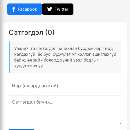
Facebook
Twitter
Сэтгэгдэл (0)
Уншигч та сэтгэгдэл бичихдээ бусдын нэр төрд
халдахгүй, ёс бус, бүдүүлэг үг хэллэг ашиглахгүй
байж, өөрийн болоод хүний үзэл бодлыг
хүндэтгэнэ үү.