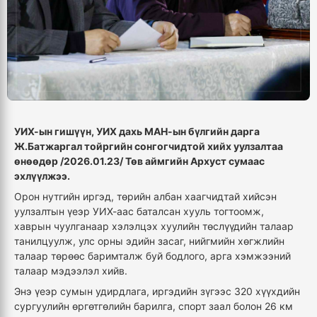
УИХ-ын гишүүн, УИХ дахь МАН-ын бүлгийн дарга
Ж.Батжаргал тойргийн сонгогчидтой хийх уулзалтаа
өнөөдөр /2026.01.23/ Төв аймгийн Архуст сумаас
эхлүүлжээ.
Орон нутгийн иргэд, төрийн албан хаагчидтай хийсэн
уулзалтын үеэр УИХ-аас баталсан хууль тогтоомж,
хаврын чуулганаар хэлэлцэх хуулийн төслүүдийн талаар
танилцуулж, улс орны эдийн засаг, нийгмийн хөгжлийн
талаар төрөөс баримталж буй бодлого, арга хэмжээний
талаар мэдээлэл хийв.
Энэ үеэр сумын удирдлага, иргэдийн зүгээс 320 хүүхдийн
сургуулийн өргөтгөлийн барилга, спорт заал болон 26 км