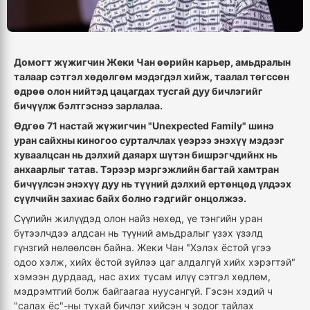
Домогт жүжигчин Жеки Чан өөрийн карьер, амьдралын
талаар сэтгэл хөдөлгөм мэдэгдэл хийж, таалал төгссөн
өдрөө олон нийтэд цацагдах тусгай дуу бичлэгийг
бичүүлж бэлтгэснээ зарлалаа.
Өдгөө 71 настай жүжигчин "Unexpected Family" шинэ
уран сайхны киногоо сурталчлах үеэрээ энэхүү мэдээг
хуваалцсан нь дэлхий даяарх шүтэн бишрэгчдийнх нь
анхаарлыг татав. Тэрээр мэргэжлийн багтай хамтран
бичүүлсэн энэхүү дуу нь түүний дэлхий ертөнцөд үлдээх
сүүлчийн захиас байх болно гэдгийг онцолжээ.
Сүүлийн жилүүдэд олон найз нөхөд, үе тэнгийн уран
бүтээлчдээ алдсан нь түүний амьдралыг үзэх үзэлд
гүнзгий нөлөөлсөн байна. Жеки Чан "Хэлэх ёстой үгээ
одоо хэлж, хийх ёстой зүйлээ цаг алдалгүй хийх хэрэгтэй"
хэмээн дурдаад, нас ахих тусам илүү сэтгэл хөдлөм,
мэдрэмтгий болж байгаагаа нуусангүй. Гэсэн хэдий ч
"салах ёс"-ны тухай бичлэг хийсэн ч зодог тайлах