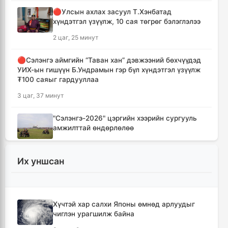
🔴Улсын ахлах засуул Т.Хэнбатад
хүндэтгэл үзүүлж, 10 сая төгрөг бэлэглэлээ
2 цаг, 25 минут
🔴Сэлэнгэ аймгийн “Таван хан” дэвжээний бөхчүүдэд
УИХ-ын гишүүн Б.Ундрамын гэр бүл хүндэтгэл үзүүлж
₮100 саяыг гардууллаа
3 цаг, 37 минут
"Сэлэнгэ-2026" цэргийн хээрийн сургууль
амжилттай өндөрлөлөө
5 цаг, 10 минут
Их уншсан
Хотын захын хорооллуудад бизнес
эрхлэгчдээ дэмжих инкубатор төвүүдийг
байгуулна
5 цаг, 42 минут
Хүчтэй хар салхи Японы өмнөд арлуудыг
чиглэн урагшилж байна
Даян аварга цолны мялаалга наадамд