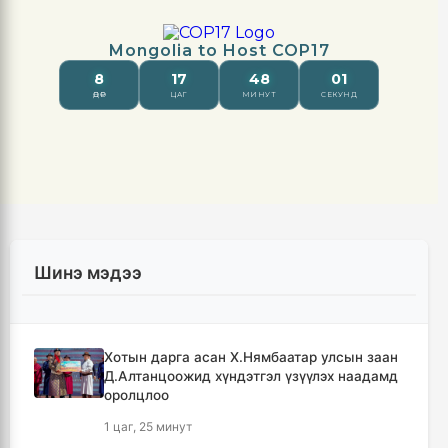
Шинэ мэдээ
Хотын дарга асан Х.Нямбаатар улсын заан
Д.Алтанцоожид хүндэтгэл үзүүлэх наадамд
оролцлоо
1 цаг, 25 минут