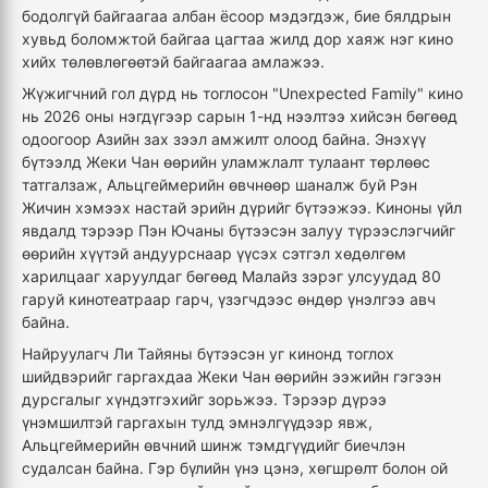
бодолгүй байгаагаа албан ёсоор мэдэгдэж, бие бялдрын
хувьд боломжтой байгаа цагтаа жилд дор хаяж нэг кино
хийх төлөвлөгөөтэй байгаагаа амлажээ.
Жүжигчний гол дүрд нь тоглосон "Unexpected Family" кино
нь 2026 оны нэгдүгээр сарын 1-нд нээлтээ хийсэн бөгөөд
одоогоор Азийн зах зээл амжилт олоод байна. Энэхүү
бүтээлд Жеки Чан өөрийн уламжлалт тулаант төрлөөс
татгалзаж, Альцгеймерийн өвчнөөр шаналж буй Рэн
Жичин хэмээх настай эрийн дүрийг бүтээжээ. Киноны үйл
явдалд тэрээр Пэн Ючаны бүтээсэн залуу түрээслэгчийг
өөрийн хүүтэй андуурснаар үүсэх сэтгэл хөдөлгөм
харилцааг харуулдаг бөгөөд Малайз зэрэг улсуудад 80
гаруй кинотеатраар гарч, үзэгчдээс өндөр үнэлгээ авч
байна.
Найруулагч Ли Тайяны бүтээсэн уг кинонд тоглох
шийдвэрийг гаргахдаа Жеки Чан өөрийн ээжийн гэгээн
дурсгалыг хүндэтгэхийг зорьжээ. Тэрээр дүрээ
үнэмшилтэй гаргахын тулд эмнэлгүүдээр явж,
Альцгеймерийн өвчний шинж тэмдгүүдийг биечлэн
судалсан байна. Гэр бүлийн үнэ цэнэ, хөгшрөлт болон ой