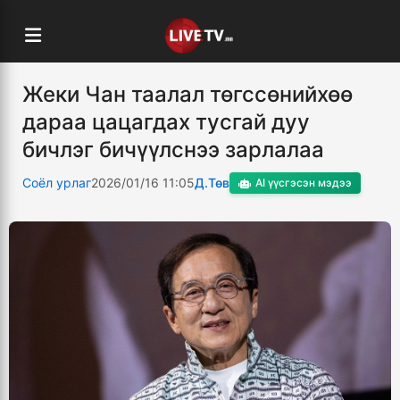
Жеки Чан таалал төгссөнийхөө
дараа цацагдах тусгай дуу
бичлэг бичүүлснээ зарлалаа
Соёл урлаг
2026/01/16 11:05
Д.Төв
AI үүсгэсэн мэдээ