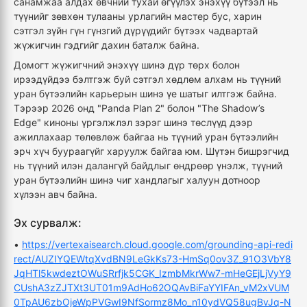
санамжаа алдах өвчний тухай өгүүлэх энэхүү бүтээл нь
түүнийг зөвхөн тулааны урлагийн мастер бус, харин
сэтгэл зүйн гүн гүнзгий дүрүүдийг бүтээх чадвартай
жүжигчин гэдгийг дахин баталж байна.
Домогт жүжигчний энэхүү шинэ дүр төрх болон
ирээдүйдээ бэлтгэж буй сэтгэл хөдлөм алхам нь түүний
уран бүтээлийн карьерын шинэ үе шатыг илтгэж байна.
Тэрээр 2026 онд "Panda Plan 2" болон "The Shadow’s
Edge" киноны үргэлжлэл зэрэг шинэ төслүүд дээр
ажиллахаар төлөвлөж байгаа нь түүний уран бүтээлийн
эрч хүч буураагүйг харуулж байгаа юм. Шүтэн бишрэгчид
нь түүний илэн далангүй байдлыг өндрөөр үнэлж, түүний
уран бүтээлийн шинэ чиг хандлагыг халуун дотноор
хүлээн авч байна.
Эх сурвалж:
•
https://vertexaisearch.cloud.google.com/grounding-api-redi
rect/AUZIYQEWtqXvdBN9LeGkKs73-HmSq0ov3Z_91O3VbY8
JqHTl5kwdeztOWuSRrfjk5CGK_IzmbMkrWw7-mHeGEjLjVyY9
CUshA3zZJTXt3UT01m9AdHo62OQAvBiFaYYIFAn_vM2xVUM
0TpAU6zbOjeWpPVGwI9NfSormz8Mo_n10ydVQ58ugBvJq-N