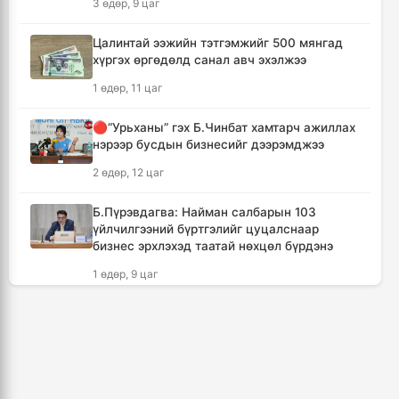
3 өдөр, 9 цаг
түрүүлсэн бөхийг 20 сая төгрөгөөр байлна
8 цаг, 37 минут
Цалинтай ээжийн тэтгэмжийг 500 мянгад
хүргэх өргөдөлд санал авч эхэлжээ
🔴Н.Учрал: Засгийн газар шатахууны
1 өдөр, 11 цаг
нөөцийг 60 хоногт хүргэж, үнийн өсөлтийн
шокоос иргэдээ хамгаална
🔴“Урьханы” гэх Б.Чинбат хамтарч ажиллах
10 цаг, 14 минут
нэрээр бусдын бизнесийг дээрэмджээ
2 өдөр, 12 цаг
"Дельфин" хар салхи Японы өмнөд
арлуудыг дайрч ихээхэн хохирол учрууллаа
Б.Пүрэвдагва: Найман салбарын 103
12 цаг, 59 минут
үйлчилгээний бүртгэлийг цуцалснаар
бизнес эрхлэхэд таатай нөхцөл бүрдэнэ
АНУ-ын Сенат Оросын эсрэг хориг арга
1 өдөр, 9 цаг
хэмжээ авах хуулийн төслийг баталлаа
13 цаг, 34 минут
Дональд Трамп АНУ-д төрсөн хүүхдэд
иргэншил олгохыг хязгаарлах шийдвэр
гаргав
Сэлэнгэ аймагт 70 МВт-ын Дулааны
цахилгаан станцыг ирэх сард ашиглалтад
1 өдөр, 7 цаг
оруулна