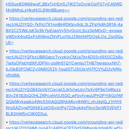
HS9ug8SWA9wuIf_B6xTvtrEm5J1jKSTqOvnkOsrF07vjCA9WD
f4n9MhsLxHksNOL8WnBBuwg==
•
https://vertexaisearch.cloud.google.com/grounding-api-redi
rect/AUZIYQG-7kfhU7X1mnBHjf0Klpv9dL3LZPaYkBh3R18-4a
BX3CZ5WdJsK3c9kYsdUaqVy5hyGcpV_6zzSpM0xD--exgaw
gWDnX4ndQxPx6hlbjqZNVFLpYbiJZ9bhNPDOgjLOg_Zsn9Qu
UE=
•
https://vertexaisearch.cloud.google.com/grounding-api-redi
rect/AUZIYQFbzUBRGapzTvvokIxCMJa7br4DS5r49SGCZbBu
7jaXsOPebYdlXPJDPXn-qsWr61QYCwmiu1TH87herepxxNh7-
bJGkB3FCMCZyGjM005Zlj-1qsdGTUSIUlxVH7fCVYuD2vNfKo
nfhdMc
•
https://vertexaisearch.cloud.google.com/grounding-api-redi
rect/AUZIYQGB42pVbYCgcjat3JkfxtwUzn7pXy9P9e7ojlRpzz
80yZ61B2bQOHLZRPcohV0U5DD_wFbyfvwuUPH2PYt6GzfWf
QQblWykeaiko4Wp55ihAQQl9hbMivvjlHiWV_nhJdsIQ_z1HYr5
NroSAZtywPGtN83JdOiSyqriPg7Z0kgk4xPitvn3pnW3VEjVF1
BLB3hIM5pCilK0DSuL
•
https://vertexaisearch.cloud.google.com/grounding-api-redi
rect/AUZIYQHMLqyn4ZcAXPSaCPTGdS0MtaorkddmK6Lwf1s