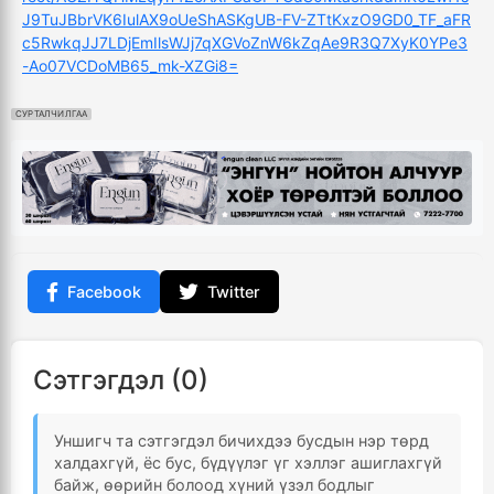
J9TuJBbrVK6IulAX9oUeShASKgUB-FV-ZTtKxzO9GD0_TF_aFR
c5RwkqJJ7LDjEmIlsWJj7qXGVoZnW6kZqAe9R3Q7XyK0YPe3
-Ao07VCDoMB65_mk-XZGi8=
СУРТАЛЧИЛГАА
Facebook
Twitter
Сэтгэгдэл (0)
Уншигч та сэтгэгдэл бичихдээ бусдын нэр төрд
халдахгүй, ёс бус, бүдүүлэг үг хэллэг ашиглахгүй
байж, өөрийн болоод хүний үзэл бодлыг