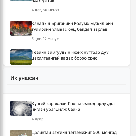
нээхгүй гэв
4 цаг, 50 минут
Канадын Британийн Колумб мужид ойн
түймрийн улмаас онц байдал зарлав
5 цаг, 22 минут
Төвийн аймгуудын ихэнх нутгаар дуу
цахилгаантай аадар бороо орно
6 цаг, 18 минут
Их уншсан
Хотын дарга асан Х.Нямбаатар улсын заан
Д.Алтанцоожид хүндэтгэл үзүүлэх наадамд
оролцлоо
15 цаг, 54 минут
Хүчтэй хар салхи Японы өмнөд арлуудыг
чиглэн урагшилж байна
🔴Улсын ахлах засуул Т.Хэнбатад
4 өдөр
хүндэтгэл үзүүлж, 10 сая төгрөг бэлэглэлээ
16 цаг, 54 минут
Цалинтай ээжийн тэтгэмжийг 500 мянгад