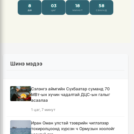
Шинэ мэдээ
Сэлэнгэ аймгийн Сүхбаатар суманд 70
МВт-ын хүчин чадалтай ДЦС-ын галыг
асаалаа
1 цаг, 7 минут
Иран Оман улстай тээврийн чиглэлээр
тохиролцоонд хүрсэн ч Ормузын хоолойг