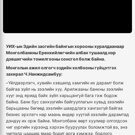
УИХ-ын Эдийн засгийн байнгын хорооны хуралдаанаар
Монголбанкны Ерөнхийлөгчийн албан тушаалд нэр
дэвшигчийн томилгооны сонсгол болж байна.
Монголын ажил олгогч эздийн холбооны гүйцэтгэх
захирал Ч.Нанжидсамбуу:
-
Үйлдвэрлэгч, хувийн хэвшилд хамгийн их дарамт болж
байгаа зүйл нь зээлийн хүү. Арилжааны банкны зээлийн
хүүг энд яриад байх зүйл харьцангуй бага гэж бодож
байна. Банк бус санхүүгийн байгууллагын хувьд зээлийн
барьцааны бөгөөд зээлийн шаардлага хангахгүй байгаа
бизнес эрхлэгч нар маань өндөр хүүтэй зээлийн дарамтад
дэндүү их орж байна. Монголбанк өөрт хуулиар олгогдсон
чиг үүргийн хүрээнд хэрхэн бууруулах боломжтой вэ, энэ
чиглэлд цаашид ямар бодит арга хэмжээ, бодлого