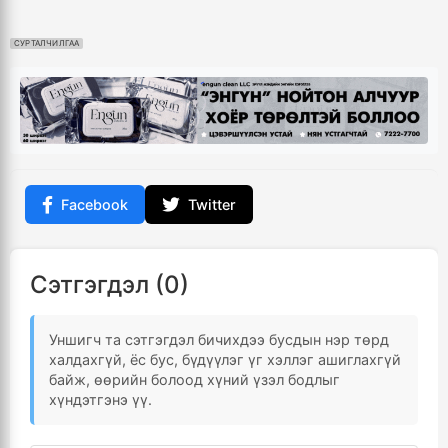
СУРТАЛЧИЛГАА
Facebook
Twitter
Сэтгэгдэл (0)
Уншигч та сэтгэгдэл бичихдээ бусдын нэр төрд
халдахгүй, ёс бус, бүдүүлэг үг хэллэг ашиглахгүй
байж, өөрийн болоод хүний үзэл бодлыг
хүндэтгэнэ үү.