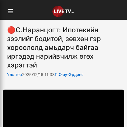
🔴С.Наранцогт: Ипотекийн
зээлийг бодитой, зөвхөн гэр
хороололд амьдарч байгаа
иргэдэд нарийвчилж өгөх
хэрэгтэй
Улс төр
2025/12/16 11:33
П.Оюу-Эрдэнэ