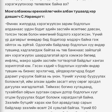
хэрэгжүүлэхээр төлөвлөж байна вэ?
Монголбанкны ерөнхийлөгчийн албан тушаалд нэр
дэвшигч С.Наранцогт:
-Өмнөх жилүүдэд хэрэгжүүлсэн зарим бодлогын
алдаанаас үүдэн бодит эдийн засгийн өсөлтөөс давсан,
тэлсэн төсөв болон мөнгөний бодлого хэрэгжсэн. Үүний
үр дагаврыг өнөөдөр бид бодитоор мэдэрч байна гэж
ойлгох нь зүйтэй. Одоогийн байдлаар бодлогын хүү өндөр
түвшинд хадгалагдаж байгаа нь төв банкнаас зайлшгүй
авч хэрэгжүүлэх шаардлагатай арга хэмжээ бөгөөд
инфляц, макро эдийн засгийн тогтвортой байдлыг хангах
зорилготой юм. Гэсэн хэдий ч бодлогын хүүгийн өндөр
түвшин нь бизнес эрхлэгчид, үйлдвэрлэгчдэд бодит
дарамт учруулж байгаа нь үнэн. Үүнийг хүчээр бууруулах
боломжгүй, ийм алхам эдийн засагт илүү сөрөг эрсдэл
дагуулах магадлалтай. Тиймээс богино хугацаанд,
тухайлбал ойрын зургаан сарын дотор бодлогын хүүг
огцом бууруулах бодит боломж харагдахгүй байна.
Зээлийн бүтцийг харах юм бол аравдугаар сарын
байдлаар зээлийн өсөлт 24 хувьтай байгаа. Үүний 60