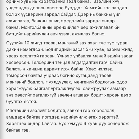
орчим хувь нь хэрэглээний зээл байна. Зээлийн хүү
үндсэндээ дөрвөн хэсгээс бүрддэг. Хамгийн гол зардал
бол эх үүсвэрийн зардал байдаг. Дээр нь банкны үйл
ажиллагаа, банкны ашиг, эрсдэлийн зардал өндөр
байна.
Монголбанкны
ерөнхийлөгчөөр ажиллавал би
бүтцийг
нарийвчлан
авч үзэж, ажиллах болно.
Сүүлийн 10 жилд төсөв, мөнгөний зах зээл тус тус гурав
дахин нэмэгдсэн. Бодит эдийн засаг 5-6 хувь, зарим жилд
хасах өсөлттэй гарсан. Үүнээс улбаалж манай эдийн засаг
хөсөөрсөн. Төлбөрийн тэнцэл алдагдалтай гарч байна.
Валютын ханшид дарамт ирж байна. Хөөс нэлээд
томорсон байгаа учраас богино хугацаанд төсөв,
мөнгөний бодлогыг уялдуулах, мөнгөний бодлогын одоо
хэрэгжүүлж байгааг үргэлжлүүлэх, сайжруулах замаар
энэ хөөсийг хагалахгүй зөөлөн агшааж бодит хөрсөн дээр
буулгах ёстой.
Ипотекийн зээлийг бодитой, зөвхөн гэр хороололд
амьдарч байгаа иргэдэд нарийвчилж өгөх хэрэгтэй.
Хэрэгцээ өндөр байгаа. Бүх хүмүүс 6 хувь руу оочерлож
байгаа гэв.