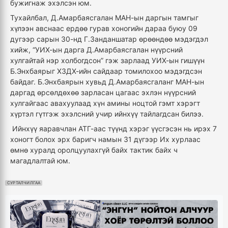
бужигнаж эхэлсэн юм.
Тухайлбал, Д.Амарбаясгалан МАН-ын даргын тамгыг
хүлээн авснаас ердөө гурав хоногийн дараа буюу 09
дугээр сарын 30-нд Г.Занданшатар өрөөндөө мэдэгдэл
хийж, “УИХ-ын дарга Д.Амарбаясгалан нүүрсний
хулгайтай нэр холбогдсон” гэж зарлаад УИХ-ын гишүүн
Б.Энхбаярыг ХЗДХ-ийн сайдаар томилохоо мэдэгдсэн
байдаг. Б.Энхбаярын хувьд Д.Амарбаясгаланг МАН-ын
даргад өрсөлдөхөө зарласан цагаас эхлэн нүүрсний
хулгайгаас авахуулаад хүн амины ноцтой гэмт хэрэгт
хүртэл гүтгэж эхэлсний учир ийнхүү тайлагдсан билээ.
Ийнхүү яаравчлан АТГ-аас түүнд хэрэг үүсгэсэн нь ирэх 7
хоногт болох эрх баригч намын 31 дүгээр Их хурлаас
өмнө хуралд оролцуулахгүй байх тактик байх ч
магадлалтай юм.
СУРТАЛЧИЛГАА