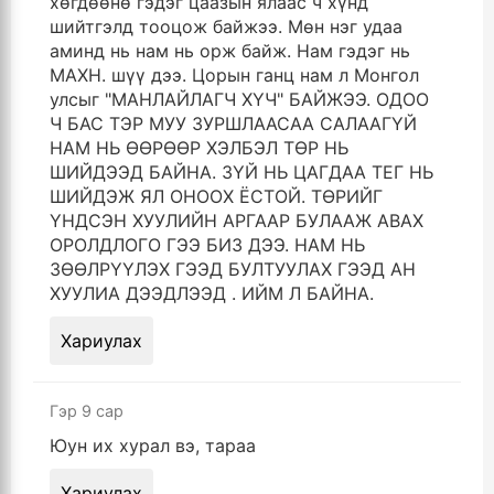
хөгдөөнө гэдэг цаазын ялаас ч хүнд
шийтгэлд тооцож байжээ. Мөн нэг удаа
аминд нь нам нь орж байж. Нам гэдэг нь
МАХН. шүү дээ. Цорын ганц нам л Монгол
улсыг "МАНЛАЙЛАГЧ ХҮЧ" БАЙЖЭЭ. ОДОО
Ч БАС ТЭР МУУ ЗУРШЛААСАА САЛААГҮЙ
НАМ НЬ ӨӨРӨӨР ХЭЛБЭЛ ТӨР НЬ
ШИЙДЭЭД БАЙНА. ЗҮЙ НЬ ЦАГДАА ТЕГ НЬ
ШИЙДЭЖ ЯЛ ОНООХ ЁСТОЙ. ТӨРИЙГ
ҮНДСЭН ХУУЛИЙН АРГААР БУЛААЖ АВАХ
ОРОЛДЛОГО ГЭЭ БИЗ ДЭЭ. НАМ НЬ
ЗӨӨЛРҮҮЛЭХ ГЭЭД БУЛТУУЛАХ ГЭЭД АН
ХУУЛИА ДЭЭДЛЭЭД . ИЙМ Л БАЙНА.
Хариулах
Гэр
9 сар
Юун их хурал вэ, тараа
Хариулах