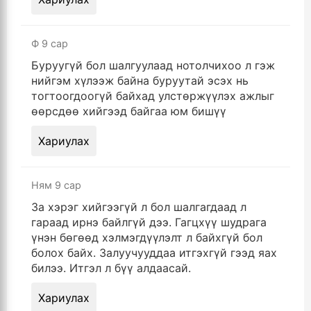
Ф
9 сар
Буруугүй бол шалгуулаад нотолчихоо л гэж
нийгэм хүлээж байна буруутай эсэх нь
тогтоогдоогүй байхад улстөржүүлэх ажлыг
өөрсдөө хийгээд байгаа юм бишүү
Хариулах
Ням
9 сар
За хэрэг хийгээгүй л бол шалгагдаад л
гараад ирнэ байлгүй дээ. Гагцхүү шудрага
үнэн бөгөөд хэлмэгдүүлэлт л байхгүй бол
болох байх. Залуучууддаа итгэхгүй гээд яах
билээ. Итгэл л бүү алдаасай.
Хариулах