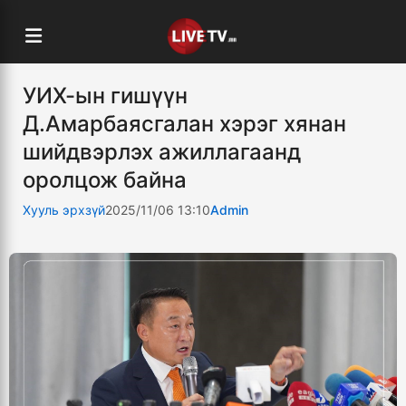
УИХ-ын гишүүн
Д.Амарбаясгалан хэрэг хянан
шийдвэрлэх ажиллагаанд
оролцож байна
Хууль эрхзүй
2025/11/06 13:10
Admin