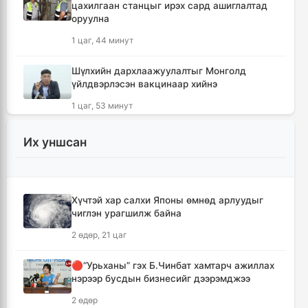
цахилгаан станцыг ирэх сард ашиглалтад
оруулна
1 цаг, 44 минут
Шүлхийн дархлаажуулалтыг Монголд
үйлдвэрлэсэн вакцинаар хийнэ
1 цаг, 53 минут
КОП17 хурлын санхүү, бүртгэл, визийн
Их уншсан
мэдээллийг олон нийтэд нээлттэй хүргэж
байна
2 цаг, 25 минут
Хүчтэй хар салхи Японы өмнөд арлуудыг
чиглэн урагшилж байна
Монгол-Хятадын сэтгүүлчдийн 16 дугаар
форум есдүгээр сард болно
2 өдөр, 21 цаг
2 цаг, 30 минут
🔴“Урьханы” гэх Б.Чинбат хамтарч ажиллах
нэрээр бусдын бизнесийг дээрэмджээ
Хүннү гүрний голомт нутгаас хүчит
бөхчүүдийн домог үргэлжилнэ
2 өдөр