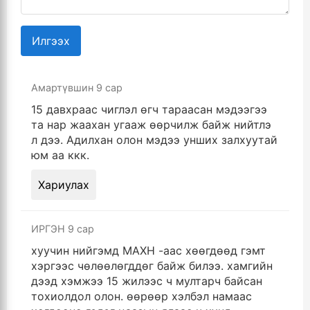
Илгээх
Амартүвшин
9 сар
15 давхраас чиглэл өгч тараасан мэдээгээ
та нар жаахан угааж өөрчилж байж нийтлэ
л дээ. Адилхан олон мэдээ унших залхуутай
юм аа ккк.
Хариулах
ИРГЭН
9 сар
хуучин нийгэмд МАХН -аас хөөгдөөд гэмт
хэргээс чөлөөлөгддөг байж билээ. хамгийн
дээд хэмжээ 15 жилээс ч мултарч байсан
тохиолдол олон. өөрөөр хэлбэл намаас