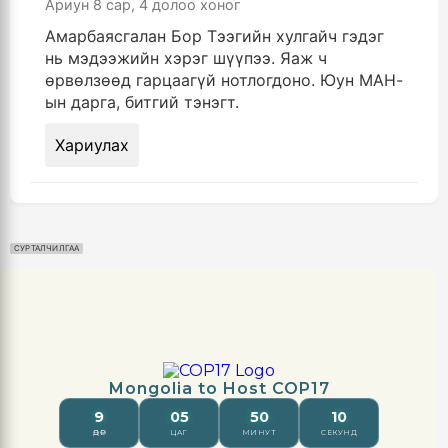
Ариун
8 сар, 4 долоо хоног
Амарбаясгалан Бор Тээгийн хулгайч гэдэг
нь мэдээжийн хэрэг шүүпээ. Яаж ч
өрвөлзөөд гарцаагүй нотлогдоно. Юун МАН-
ын дарга, битгий тэнэгт.
Хариулах
СУРТАЛЧИЛГАА