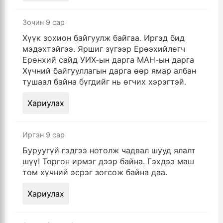
Зочин
9 сар
Хүүк зохион байгуулж байгаа. Иргэд бид
мэдэхтэйгээ. Яршиг зүгээр Ерөэхийлөгч
Ерөнхий сайд УИХ-ын дарга МАН-ын дарга
Хүчний байгууллагын дарга өөр ямар албан
тушаал байна бүгдийг нь өгчих хэрэгтэй.
Хариулах
Иргэн
9 сар
Буруугүй гэдгээ нотолж чадвал шууд ялалт
шүү! Торгон ирмэг дээр байна. Гэхдээ маш
том хүчний эсрэг зогсож байна даа.
Хариулах