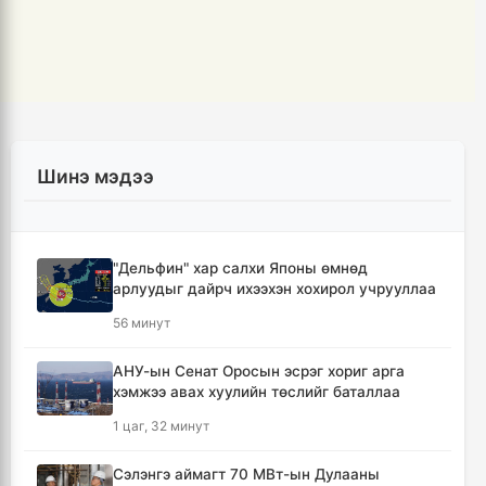
Шинэ мэдээ
"Дельфин" хар салхи Японы өмнөд
арлуудыг дайрч ихээхэн хохирол учрууллаа
56 минут
АНУ-ын Сенат Оросын эсрэг хориг арга
хэмжээ авах хуулийн төслийг баталлаа
1 цаг, 32 минут
Сэлэнгэ аймагт 70 МВт-ын Дулааны