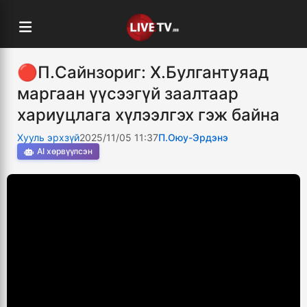
🔴П.Сайнзориг: Х.Булгантуяад
маргаан үүсээгүй заалтаар
хариуцлага хүлээлгэх гэж байна
Хууль эрхзүй
2025/11/05 11:37
П.Оюу-Эрдэнэ
AI хөрвүүлсэн