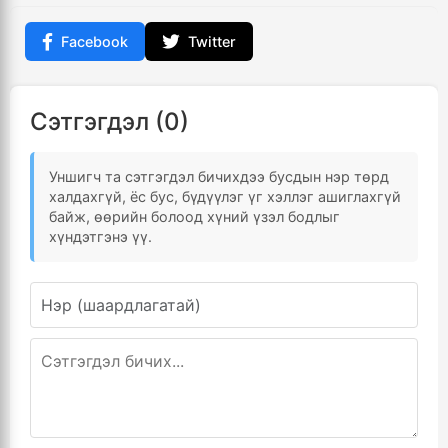
Facebook
Twitter
Сэтгэгдэл (0)
Уншигч та сэтгэгдэл бичихдээ бусдын нэр төрд
халдахгүй, ёс бус, бүдүүлэг үг хэллэг ашиглахгүй
байж, өөрийн болоод хүний үзэл бодлыг
хүндэтгэнэ үү.