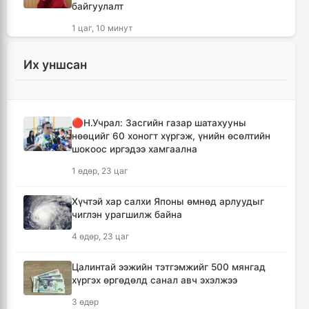
байгуулалт
1 цаг, 10 минут
"Дельфин" хар салхины улмаас Хятадад
Их уншсан
сая гаруй хүнийг нүүлгэн шилжүүлэв
1 цаг, 13 минут
🔴Н.Учрал: Засгийн газар шатахууны
“Сэлбэ ухаалаг хот” эдийн засгийн тусгай
нөөцийг 60 хоногт хүргэж, үнийн өсөлтийн
бүс байгуулахыг дэмжих тухай асуудлыг
шокоос иргэдээ хамгаална
хэлэлцэж байна
1 өдөр, 23 цаг
1 цаг, 36 минут
Хүчтэй хар салхи Японы өмнөд арлуудыг
Ерөнхийлөгчийн Тамгын газраас
чиглэн урагшилж байна
Н.Түвшинбаярыг өршөөх цуурхлыг үгүйсгэв
4 өдөр, 23 цаг
1 цаг, 42 минут
Цалинтай ээжийн тэтгэмжийг 500 мянгад
🔴КОП17 хурлын үеэр тэг зогсолт үүсэхээс
хүргэх өргөдөлд санал авч эхэлжээ
сэргийлж нийтийн тээврийн хүртээмжийг
нэмэгдүүлнэ
3 өдөр