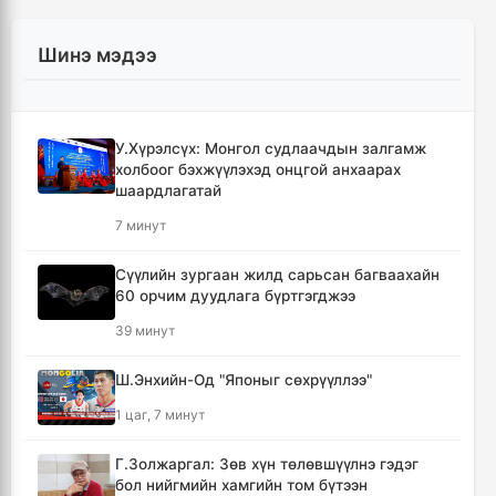
Шинэ мэдээ
У.Хүрэлсүх: Монгол судлаачдын залгамж
холбоог бэхжүүлэхэд онцгой анхаарах
шаардлагатай
7 минут
Сүүлийн зургаан жилд сарьсан багваахайн
60 орчим дуудлага бүртгэгджээ
39 минут
Ш.Энхийн-Од "Японыг сөхрүүллээ"
1 цаг, 7 минут
Г.Золжаргал: Зөв хүн төлөвшүүлнэ гэдэг
бол нийгмийн хамгийн том бүтээн