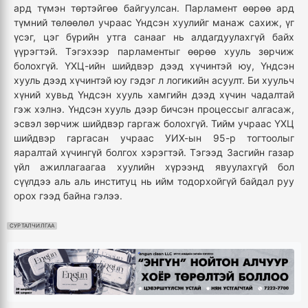
ард түмэн төртэйгөө байгуулсан. Парламент өөрөө ард
түмний төлөөлөл учраас Үндсэн хуулийг манаж сахиж, үг
үсэг, цэг бүрийн утга санааг нь алдагдуулахгүй байх
үүрэгтэй. Тэгэхээр парламентыг өөрөө хууль зөрчиж
болохгүй. ҮХЦ-ийн шийдвэр дээд хүчинтэй юу, Үндсэн
хууль дээд хүчинтэй юу гэдэг л логикийн асуулт. Би хуульч
хүний хувьд Үндсэн хууль хамгийн дээд хүчин чадалтай
гэж хэлнэ. Үндсэн хууль дээр бичсэн процессыг алгасаж,
эсвэл зөрчиж шийдвэр гаргаж болохгүй. Тийм учраас ҮХЦ
шийдвэр гаргасан учраас УИХ-ын 95-р тогтоолыг
яаралтай хүчингүй болгох хэрэгтэй. Тэгээд Засгийн газар
үйл ажиллагаагаа хуулийн хүрээнд явуулахгүй бол
сүүлдээ аль аль институц нь ийм тодорхойгүй байдал руу
орох гээд байна гэлээ.
СУРТАЛЧИЛГАА