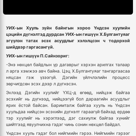
УИХ-ын Хууль зүйн байнгын хороо Үндсэн хуулийн
цэцийн дүгнэлтэд дурдсан УИХ-ын гишүүн Х.Булгантуяаг
эгүүлэн татах эсэх асуудлыг хэлэлцсэн ч тодорхой
шийдвэр гаргасангүй.
УИХ-ын гишүүн П.Сайнзориг:
-Энэ нөхцөл байдлын үр дагаврыг хэрхэн арилгах талаар
л арга хэмжээ авч байна. Цэц Х.Булгантуяаг тангаргаасаа
няцсан гэж үзээгүй. Дэгийн үйлчлэлийн процесс
зөрчигдсөн эсэх дээр л дүгнэсэн.
Эхлээд Дэгийн хуулийг ҮХЦ-д өгөөд, нийцэж байгаа
эсэхийг нь дүгнээд, нийцээгүй бол дараагийн асуудлыг
ярих ёстой байсан. Баримталж байгаа хууль нь Үндсэн
хуульдаа нийцсэн эсэхийн дүгнэлт гараагүй байхад ердөө
тэр хуулийг нь хэрэглээд, дэг сахиулж байгаа хүнийг
шийтгээд явуулчихна гэдэг чинь сонин нөхцөл байдал.
Үндсэн хууль гэдэг бол нийгмийн гэрээ. Нийгмийн гэрээг