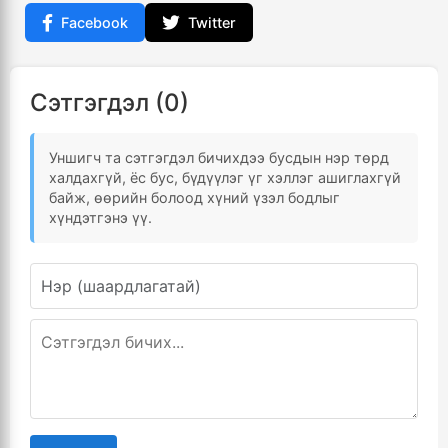
Facebook
Twitter
Сэтгэгдэл (0)
Уншигч та сэтгэгдэл бичихдээ бусдын нэр төрд
халдахгүй, ёс бус, бүдүүлэг үг хэллэг ашиглахгүй
байж, өөрийн болоод хүний үзэл бодлыг
хүндэтгэнэ үү.