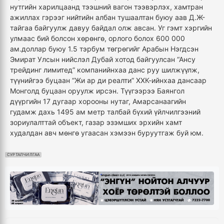
нутгийн харилцаанд тээшний вагон тээвэрлэх, хамтран
ажиллах гэрээг нийтийн албан тушаалтан буюу аав Д.Ж-
тайгаа байгуулж давуу байдал олж авсан. Уг гэмт хэргийн
улмаас бий болсон хөрөнгө, орлого болох 600 000
ам.доллар буюу 1.5 тэрбум төгрөгийг Арабын Нэгдсэн
Эмират Улсын нийслэл Дубай хотод байгуулсан “Ансу
трейдинг лимитед” компанийнхаа данс руу шилжүүлж,
түүнийгээ буцаан “Жи ар ди реалти” ХХК-ийнхаа дансаар
Монголд буцаан оруулж ирсэн. Түүгээрээ Баянгол
дүүргийн 17 дугаар хорооны нутаг, Амарсанаагийн
гудамж дахь 1495 ам метр талбай бүхий үйлчилгээний
зориулалттай объект, газар эзэмших эрхийн хамт
худалдан авч мөнгө угаасан хэмээн буруутгаж буй юм.
СУРТАЛЧИЛГАА