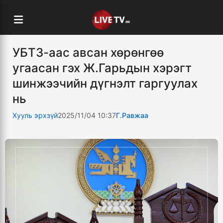
УБТЗ-аас авсан хөрөнгөө
угаасан гэх Ж.Гарьдын хэрэгт
шинжээчийн дүгнэлт гаргуулах
нь
Хууль эрхзүй
2025/11/04 10:37
Г.Равжаа