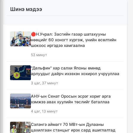
Шинэ мэдээ
🔴Н.Учрал: Засгийн газар шатахууны
нөөцийг 60 хоногт хүргэж, үнийн өсөлтийн
шокоос иргэдээ хамгаална
53 минут
"Дельфин" хар салхи Японы өмнөд
арлуудыг дайрч ихээхэн хохирол учрууллаа
3 цаг, 37 минут
АНУ-ын Сенат Оросын эсрэг хориг арга
хэмжээ авах хуулийн төслийг баталлаа
4 цаг, 13 минут
Сэлэнгэ аймагт 70 МВт-ын Дулааны
цахилгаан станцыг ирэх сард ашиглалтад