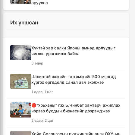
оруулна
4 цаг, 25 минут
Их уншсан
Шүлхийн дархлаажуулалтыг Монголд
үйлдвэрлэсэн вакцинаар хийнэ
4 цаг, 34 минут
Хүчтэй хар салхи Японы өмнөд арлуудыг
чиглэн урагшилж байна
КОП17 хурлын санхүү, бүртгэл, визийн
мэдээллийг олон нийтэд нээлттэй хүргэж
3 өдөр
байна
5 цаг, 6 минут
Цалинтай ээжийн тэтгэмжийг 500 мянгад
хүргэх өргөдөлд санал авч эхэлжээ
Монгол-Хятадын сэтгүүлчдийн 16 дугаар
1 өдөр, 1 цаг
форум есдүгээр сард болно
5 цаг, 12 минут
🔴“Урьханы” гэх Б.Чинбат хамтарч ажиллах
нэрээр бусдын бизнесийг дээрэмджээ
Хүннү гүрний голомт нутгаас хүчит
2 өдөр, 2 цаг
бөхчүүдийн домог үргэлжилнэ
5 цаг, 17 минут
Хойд Солонгосын пуужингийн анги ОХУ-ын