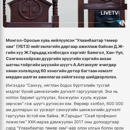
Монгол-Оросын хувь нийлүүлсэн “Улаанбаатар төмөр
зам” (УБТЗ) нийгэмлэгийн даргаар ажиллаж байсан Д.Ж-
гийн хүү Ж.Гарьдад холбогдох хэргийг Баянгол, Хан-Уул,
Сонгинохойрхан дүүргийн эрүүгийн хэргийн анхан
шатны тойргийн шүүхийн шүүгч А.Алтанхуяг өчигдөр
хянан хэлэлцээд 60 хоногийн дотор багтаан нэмэлт
мөрдөн шалгах ажиллагаа хийлгэхээр шийдвэрлэлээ.
Ингэхдээ “Санхүү, нягтлан бодох бүртгэлийн тусгай
мэдлэг бүхий шинжээчийн дүгнэлт гаргуулаагүй. Энэ нь
нотлох баримт цуглуулах, бэхжүүлэх хууль журам
зөрчсөн” гэж шүүгч дүгнэсэн юм. Өөрөөр хэлбэл, 600 000
ам.долларын эх үүсвэрт санхүүгийн шинжээчийн дүгнэлт
гаргуулах ёстой юм байна. Ж.Гарьдыг “Скай профешнл
ложистик” ХХК-иараа дамжуулан 2017 оны долоодугаар
сард “Улаанбаатар төмөр зам”-аар олон улсын болон орон