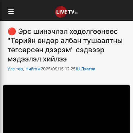
🔴 Эрс шинэчлэл хөдөлгөөнөөс
"Төрийн өндөр албан тушаалтны
төгсөрсөн дээрэм" сэдвээр
мэдээлэл хийлээ
Улс төр
,
Нийгэм
2025/09/15 12:25
Ш.Лхагва