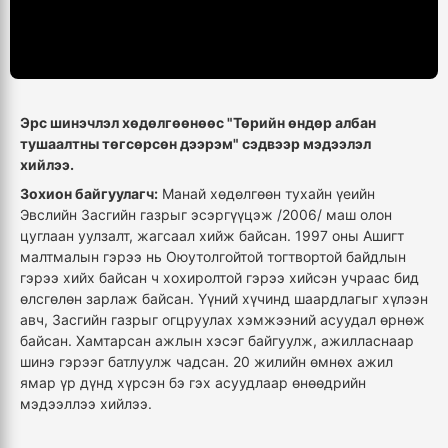
Эрс шинэчлэл хөдөлгөөнөөс "Төрийн өндөр албан
тушаалтны төгсөрсөн дээрэм" сэдвээр мэдээлэл
хийлээ.
Зохион байгуулагч:
Манай хөдөлгөөн тухайн үеийн
Эвслийн Засгийн газрыг эсэргүүцэж /2006/ маш олон
цуглаан уулзалт, жагсаал хийж байсан. 1997 оны Ашигт
малтмалын гэрээ нь Оюутолгойтой тогтвортой байдлын
гэрээ хийх байсан ч хохиролтой гэрээ хийсэн учраас бид
өлсгөлөн зарлаж байсан. Үүний хүчинд шаардлагыг хүлээн
авч, Засгийн газрыг огцруулах хэмжээний асуудал өрнөж
байсан. Хамтарсан ажлын хэсэг байгуулж, ажилласнаар
шинэ гэрээг батлуулж чадсан. 20 жилийн өмнөх ажил
ямар үр дүнд хүрсэн бэ гэх асуудлаар өнөөдрийн
мэдээллээ хийлээ.