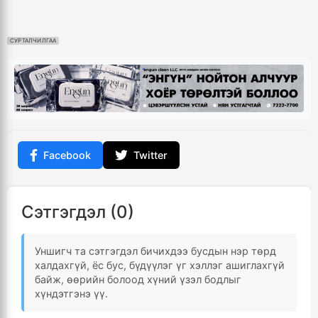
СУРТАЛЧИЛГАА
Facebook
Twitter
Сэтгэгдэл (0)
Уншигч та сэтгэгдэл бичихдээ бусдын нэр төрд
халдахгүй, ёс бус, бүдүүлэг үг хэллэг ашиглахгүй
байж, өөрийн болоод хүний үзэл бодлыг
хүндэтгэнэ үү.