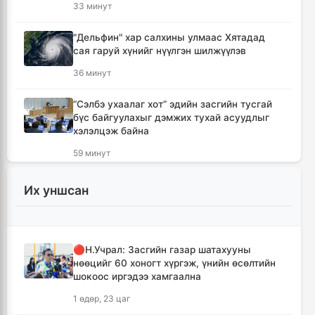
33 минут
"Дельфин" хар салхины улмаас Хятадад
сая гаруй хүнийг нүүлгэн шилжүүлэв
36 минут
“Сэлбэ ухаалаг хот” эдийн засгийн тусгай
бүс байгуулахыг дэмжих тухай асуудлыг
хэлэлцэж байна
59 минут
Ерөнхийлөгчийн Тамгын газраас
Их уншсан
Н.Түвшинбаярыг өршөөх цуурхлыг үгүйсгэв
1 цаг, 5 минут
🔴Н.Учрал: Засгийн газар шатахууны
🔴КОП17 хурлын үеэр тэг зогсолт үүсэхээс
нөөцийг 60 хоногт хүргэж, үнийн өсөлтийн
сэргийлж нийтийн тээврийн хүртээмжийг
шокоос иргэдээ хамгаална
нэмэгдүүлнэ
1 өдөр, 23 цаг
1 цаг, 32 минут