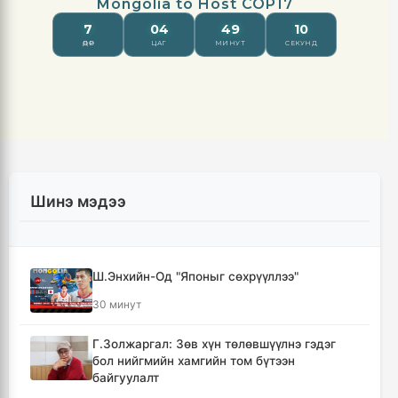
Шинэ мэдээ
Ш.Энхийн-Од "Японыг сөхрүүллээ"
30 минут
Г.Золжаргал: Зөв хүн төлөвшүүлнэ гэдэг
бол нийгмийн хамгийн том бүтээн
байгуулалт