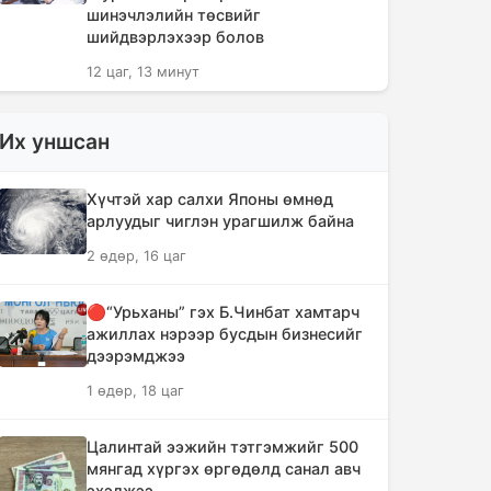
шинэчлэлийн төсвийг
шийдвэрлэхээр болов
12 цаг, 13 минут
Сүүлийн 10 жилд суудлын авто
Их уншсан
машин 700 мянга гаруйг
импортолжээ
Хүчтэй хар салхи Японы өмнөд
12 цаг, 17 минут
арлуудыг чиглэн урагшилж байна
2 өдөр, 16 цаг
Монгол Улсын гадаад валютын
нөөц анх удаа 7.9 тэрбум
ам.долларт хүрлээ
🔴“Урьханы” гэх Б.Чинбат хамтарч
ажиллах нэрээр бусдын бизнесийг
12 цаг, 24 минут
дээрэмджээ
1 өдөр, 18 цаг
Өмнөд Солонгост хэт халууны
улмаас амиа алдсан хүний тоо 23-т
хүржээ
Цалинтай ээжийн тэтгэмжийг 500
мянгад хүргэх өргөдөлд санал авч
12 цаг, 32 минут
эхэлжээ