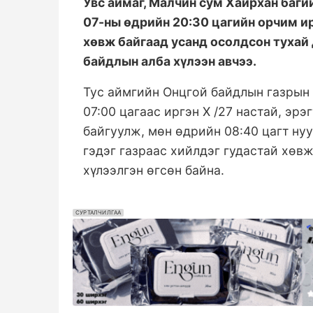
Увс аймаг, Малчин сум Хайрхан багий
07-ны өдрийн 20:30 цагийн орчим ир
хөвж байгаад усанд осолдсон тухай
байдлын алба хүлээн авчээ.
Тус аймгийн Онцгой байдлын газрын 
07:00 цагаас иргэн Х /27 настай, эр
байгуулж, мөн өдрийн 08:40 цагт нуу
гэдэг газраас хийлдэг гудастай хөвж
хүлээлгэн өгсөн байна.
СУРТАЛЧИЛГАА