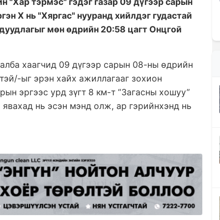
н "Хар тэрмэс" гэдэг газар 09 дүгээр сарын
гэн Х нь "Хяргас" нууранд хийлдэг гудастай
 дуудлагыг мөн өдрийн 20:58 цагт Онцгой
алба хаагчид 09 дүгээр сарын 08-ны өдрийн
эгтэй/-ыг эрэн хайх ажиллагааг зохион
рын эргээс урд зүгт 8 км-т “Загасны хошуу”
 явахад нь эсэн мэнд олж, ар гэрийнхэнд нь