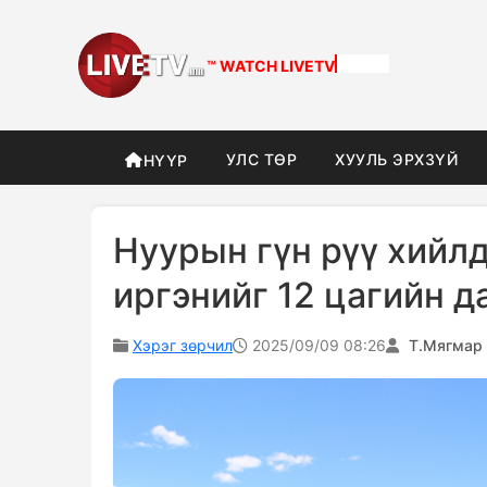
™ WATCH
LIVETV
УЛС ТӨР
ХУУЛЬ ЭРХЗҮЙ
НҮҮР
Нуурын гүн рүү хийлд
иргэнийг 12 цагийн д
Хэрэг зөрчил
2025/09/09 08:26
Т.Мягмар