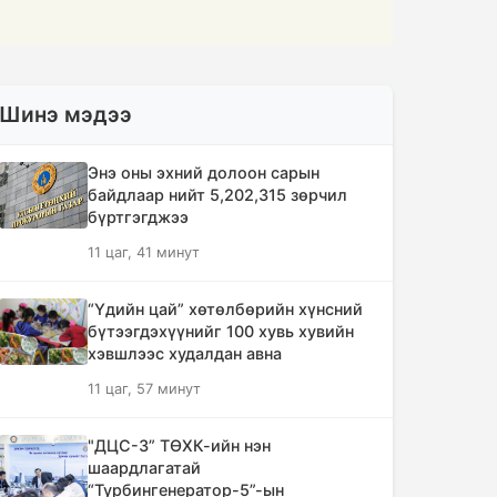
Шинэ мэдээ
Энэ оны эхний долоон сарын
байдлаар нийт 5,202,315 зөрчил
бүртгэгджээ
11 цаг, 41 минут
“Үдийн цай” хөтөлбөрийн хүнсний
бүтээгдэхүүнийг 100 хувь хувийн
хэвшлээс худалдан авна
11 цаг, 57 минут
"ДЦС-3” ТӨХК-ийн нэн
шаардлагатай
“Турбингенератор-5”-ын