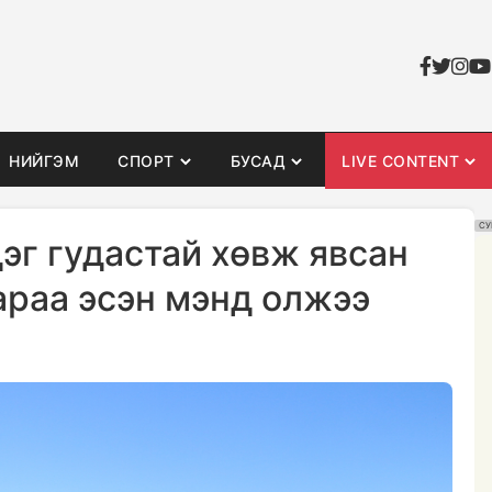
НИЙГЭМ
СПОРТ
БУСАД
LIVE CONTENT
СУ
эг гудастай хөвж явсан
араа эсэн мэнд олжээ