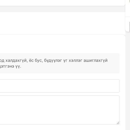
д халдахгүй, ёс бус, бүдүүлэг үг хэллэг ашиглахгүй
этгэнэ үү.