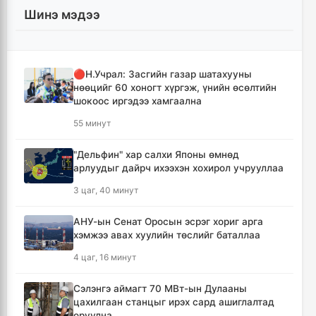
Шинэ мэдээ
🔴Н.Учрал: Засгийн газар шатахууны
нөөцийг 60 хоногт хүргэж, үнийн өсөлтийн
шокоос иргэдээ хамгаална
55 минут
"Дельфин" хар салхи Японы өмнөд
арлуудыг дайрч ихээхэн хохирол учрууллаа
3 цаг, 40 минут
АНУ-ын Сенат Оросын эсрэг хориг арга
хэмжээ авах хуулийн төслийг баталлаа
4 цаг, 16 минут
Сэлэнгэ аймагт 70 МВт-ын Дулааны
цахилгаан станцыг ирэх сард ашиглалтад
оруулна