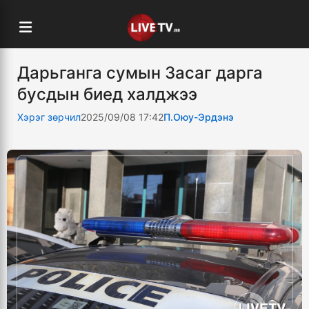
Дарьганга сумын Засаг дарга
бусдын биед халджээ
Хэрэг зөрчил
2025/09/08 17:42
П.Оюу-Эрдэнэ