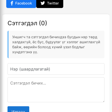
Facebook
Twitter
Сэтгэгдэл (0)
Уншигч та сэтгэгдэл бичихдээ бусдын нэр төрд
халдахгүй, ёс бус, бүдүүлэг үг хэллэг ашиглахгүй
байж, өөрийн болоод хүний үзэл бодлыг
хүндэтгэнэ үү.
Илгээх