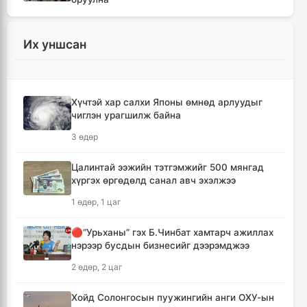
4 цаг, 28 минут
Их уншсан
Шүлхийн дархлаажуулалтыг Монголд
үйлдвэрлэсэн вакцинаар хийнэ
4 цаг, 37 минут
Хүчтэй хар салхи Японы өмнөд арлуудыг
чиглэн урагшилж байна
КОП17 хурлын санхүү, бүртгэл, визийн
мэдээллийг олон нийтэд нээлттэй хүргэж
3 өдөр
байна
5 цаг, 9 минут
Цалинтай ээжийн тэтгэмжийг 500 мянгад
хүргэх өргөдөлд санал авч эхэлжээ
Монгол-Хятадын сэтгүүлчдийн 16 дугаар
1 өдөр, 1 цаг
форум есдүгээр сард болно
5 цаг, 14 минут
🔴“Урьханы” гэх Б.Чинбат хамтарч ажиллах
нэрээр бусдын бизнесийг дээрэмджээ
Хүннү гүрний голомт нутгаас хүчит
2 өдөр, 2 цаг
бөхчүүдийн домог үргэлжилнэ
5 цаг, 19 минут
Хойд Солонгосын пуужингийн анги ОХУ-ын