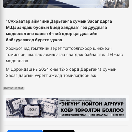
"Сүхбаатар аймгийн Дарьганга сумын Засаг дарга
М.Цэрэндаш бусдын биед халдлаа" гэх дуудлага
мэдээлэл энэ сарын 4-ний өдөр цагдаагийн
байгууллагад бүртгэгджээ.
Хохирогчид гэмтлийн зэрэг тогтоолгохоор шинжээч
томилсон, шалгах ажиллагаа явагдаж байна гэж ЦЕГ-аас
мэдээллээ.
М.Цэрэндаш нь 2024 оны 12-р сард Дарьганга сумын
Засаг даргын үүрэгт ажилд томилогдсон аж.
СУРТАЛЧИЛГАА