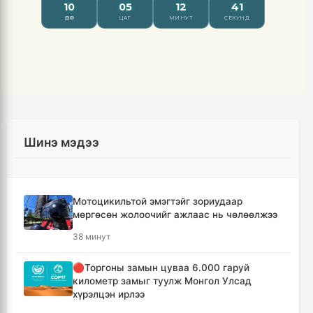
Шинэ мэдээ
Мотоцикильтой эмэгтэйг зориудаар
мөргөсөн жолоочийг ажлаас нь чөлөөлжээ
38 минут
🔴Торгоны замын цуваа 6.000 гаруй
километр замыг туулж Монгол Улсад
хүрэлцэн ирлээ