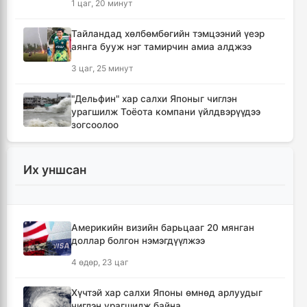
1 цаг, 20 минут
Тайландад хөлбөмбөгийн тэмцээний үеэр
аянга бууж нэг тамирчин амиа алджээ
3 цаг, 25 минут
"Дельфин" хар салхи Японыг чиглэн
урагшилж Тоёота компани үйлдвэрүүдээ
зогсоолоо
3 цаг, 39 минут
Их уншсан
Ихэнх нутгаар солигдмол үүлтэй
3 цаг, 49 минут
Америкийн визийн барьцааг 20 мянган
🔴ЦЕГ: Орон сууцны залилангийн хэргээр
доллар болгон нэмэгдүүлжээ
2,918 иргэн 53.3 тэрбум төгрөгөөр хохирчээ
4 өдөр, 23 цаг
18 цаг, 39 минут
Хүчтэй хар салхи Японы өмнөд арлуудыг
🔴УБЕГ: Баригдаж дуусаагүй барилгууд
чиглэн урагшилж байна