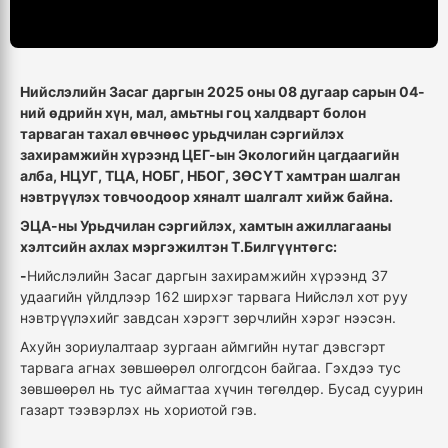
Нийслэлийн Засаг даргын 2025 оны 08 дугаар сарын 04-
ний өдрийн хүн, мал, амьтны гоц халдварт болон
тарваган тахал өвчнөөс урьдчилан сэргийлэх
захирамжийн хүрээнд ЦЕГ-ын Экологийн цагдаагийн
алба, НЦУГ, ТЦА, НОБГ, НБОГ, ЗӨСҮТ хамтран шалган
нэвтрүүлэх товчоодоор хяналт шалгалт хийж байна.
ЭЦА-ны Урьдчилан сэргийлэх, хамтын ажиллагааны
хэлтсийн ахлах мэргэжилтэн Т.Билгүүнтөгс:
-
Нийслэлийн Засаг даргын захирамжийн хүрээнд 37
удаагийн үйлдлээр 162 ширхэг тарвага Нийслэл хот руу
нэвтрүүлэхийг завдсан хэрэгт зөрчлийн хэрэг нээсэн.
Ахуйн зориулалтаар зургаан аймгийн нутаг дэвсгэрт
тарвага агнах зөвшөөрөл олгогдсон байгаа. Гэхдээ тус
зөвшөөрөл нь тус аймагтаа хүчин төгөлдөр. Бусад суурин
газарт тээвэрлэх нь хориотой гэв.