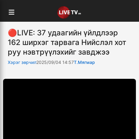
🔴LIVE: 37 удаагийн үйлдлээр
162 ширхэг тарвага Нийслэл хот
руу нэвтрүүлэхийг завджээ
Хэрэг зөрчил
2025/09/04 14:57
Т.Мягмар