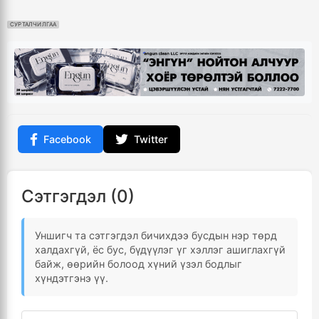
СУРТАЛЧИЛГАА
Facebook
Twitter
Сэтгэгдэл (0)
Уншигч та сэтгэгдэл бичихдээ бусдын нэр төрд
халдахгүй, ёс бус, бүдүүлэг үг хэллэг ашиглахгүй
байж, өөрийн болоод хүний үзэл бодлыг
хүндэтгэнэ үү.