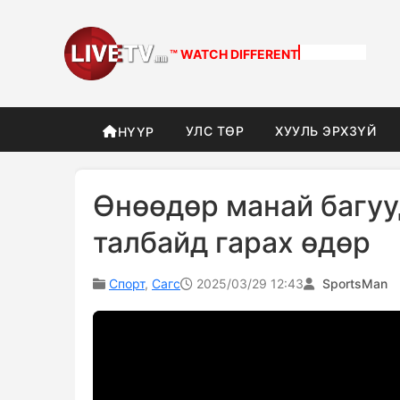
™ WATCH
DIFFERENT
УЛС ТӨР
ХУУЛЬ ЭРХЗҮЙ
НҮҮР
Өнөөдөр манай багуу
талбайд гарах өдөр
Спорт
,
Сагс
2025/03/29 12:43
SportsMan