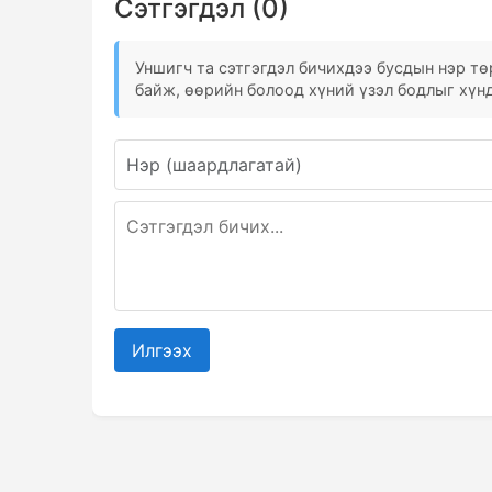
Сэтгэгдэл (0)
Уншигч та сэтгэгдэл бичихдээ бусдын нэр төр
байж, өөрийн болоод хүний үзэл бодлыг хүнд
Илгээх