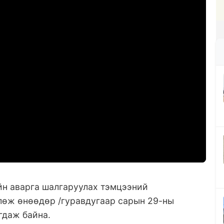
йн аварга шалгаруулах тэмцээний
лөж өнөөдөр /гуравдугаар сарын 29-ны
агдаж байна.