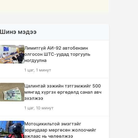
Шинэ мэдээ
Лимитгүй АИ-92 автобензин
олгосон ШТС-уудад торгууль
ногдуулна
1 цаг, 1 минут
Цалинтай ээжийн тэтгэмжийг 500
мянгад хүргэх өргөдөлд санал авч
эхэлжээ
1 цаг, 10 минут
Мотоцикильтой эмэгтэйг
зориудаар мөргөсөн жолоочийг
ажлаас нь чөлөөлжээ