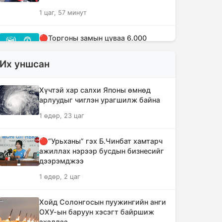
1 цаг, 57 минут
🔴Торгоны замын цуваа 6.000
гаруй километр замыг туулж
Монгол Улсад хүрэлцэн ирлээ
Их уншсан
2 цаг, 39 минут
Хүчтэй хар салхи Японы өмнөд
Тайландад хөлбөмбөгийн
арлуудыг чиглэн урагшилж байна
тэмцээний үеэр аянга бууж нэг
1 өдөр, 23 цаг
тамирчин амиа алджээ
4 цаг, 44 минут
🔴“Урьханы” гэх Б.Чинбат хамтарч
ажиллах нэрээр бусдын бизнесийг
"Дельфин" хар салхи Японыг чиглэн
дээрэмджээ
урагшилж Тоёота компани
1 өдөр, 2 цаг
үйлдвэрүүдээ зогсоолоо
4 цаг, 59 минут
Хойд Солонгосын пуужингийн анги
ОХУ-ын баруун хэсэгт байршиж
Ихэнх нутгаар солигдмол үүлтэй
эхэллээ