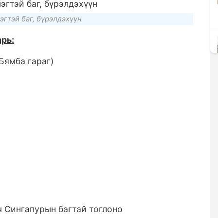
гтэй баг, бүрэлдэхүүн
рь:
Бямба гараг)
ч Сингапурын багтай тоглоно