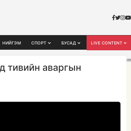
НИЙГЭМ
СПОРТ
БУСАД
LIVE CONTENT
СУ
д тивийн аваргын