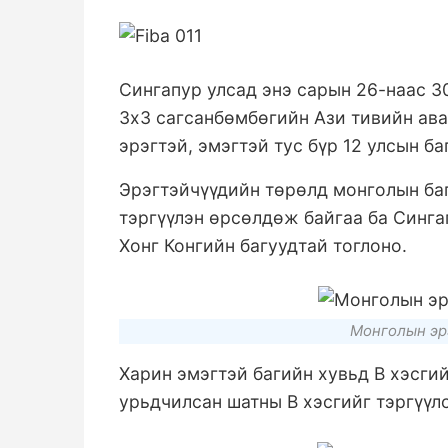
Сингапур улсад энэ сарын 26-наас 3
3х3 сагсанбөмбөгийн Ази тивийн ава
эрэгтэй, эмэгтэй тус бүр 12 улсын б
Эрэгтэйчүүдийн төрөлд монголын баг
тэргүүлэн өрсөлдөж байгаа ба Синга
Хонг Конгийн багуудтай тоглоно.
Монголын эрэ
Харин эмэгтэй багийн хувьд В хэсги
урьдчилсан шатны В хэсгийг тэргүүл