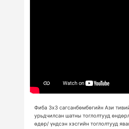
Фиба 3х3 сагсанбөмбөгийн Ази тиви
урьдчилсан шатны тоглолтууд өндөр
өдөр/ үндсэн хэсгийн тоглолтууд яв