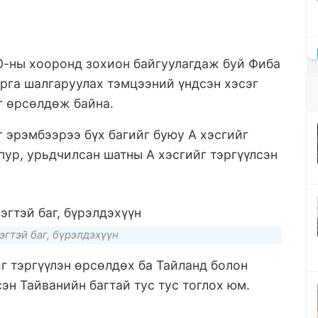
0-ны хооронд зохион байгуулагдаж буй Фиба
рга шалгаруулах тэмцээний үндсэн хэсэг
аг өрсөлдөж байна.
 эрэмбээрээ бүх багийг буюу А хэсгийг
пур, урьдчилсан шатны А хэсгийг тэргүүлсэн
гтэй баг, бүрэлдэхүүн
йг тэргүүлэн өрсөлдөх ба Тайланд болон
сэн Тайванийн багтай тус тус тоглох юм.