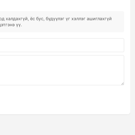
д халдахгүй, ёс бус, бүдүүлэг үг хэллэг ашиглахгүй
этгэнэ үү.