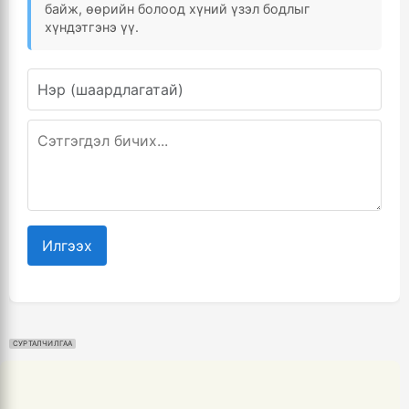
байж, өөрийн болоод хүний үзэл бодлыг
хүндэтгэнэ үү.
Илгээх
СУРТАЛЧИЛГАА