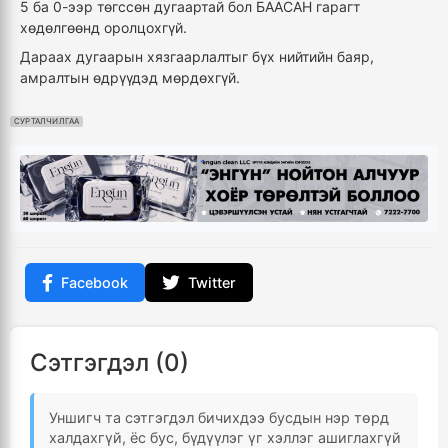
5 ба 0-ээр төгссөн дугаартай бол БААСАН гарагт
хөдөлгөөнд оролцохгүй.
Дараах дугаарын хязгаарлалтыг бүх нийтийн баяр,
амралтын өдрүүдэд мөрдөхгүй.
СУРТАЛЧИЛГАА
Facebook
Twitter
Сэтгэгдэл (0)
Уншигч та сэтгэгдэл бичихдээ бусдын нэр төрд
халдахгүй, ёс бус, бүдүүлэг үг хэллэг ашиглахгүй