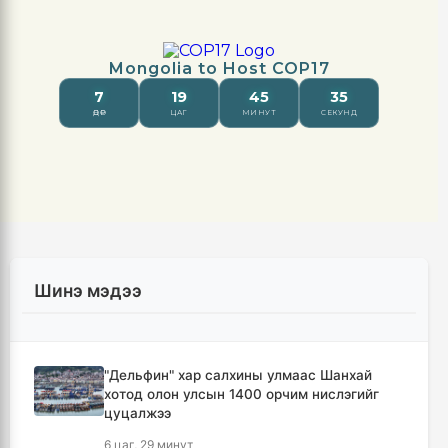
Шинэ мэдээ
"Дельфин" хар салхины улмаас Шанхай
хотод олон улсын 1400 орчим нислэгийг
цуцалжээ
6 цаг, 29 минут