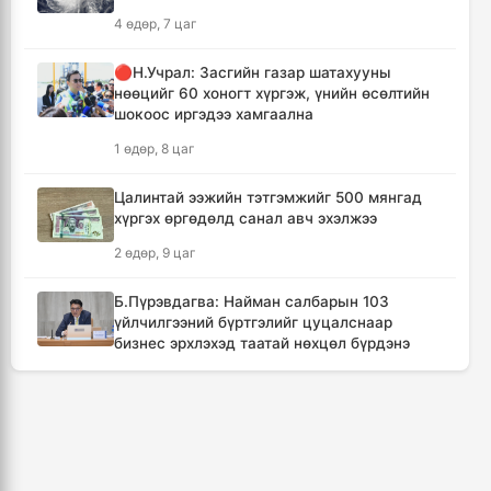
4 өдөр, 7 цаг
Канадын Британийн Колумб мужид ойн
түймрийн улмаас онц байдал зарлав
🔴Н.Учрал: Засгийн газар шатахууны
12 цаг, 55 минут
нөөцийг 60 хоногт хүргэж, үнийн өсөлтийн
шокоос иргэдээ хамгаална
Төвийн аймгуудын ихэнх нутгаар дуу
1 өдөр, 8 цаг
цахилгаантай аадар бороо орно
13 цаг, 51 минут
Цалинтай ээжийн тэтгэмжийг 500 мянгад
хүргэх өргөдөлд санал авч эхэлжээ
Хотын дарга асан Х.Нямбаатар улсын заан
2 өдөр, 9 цаг
Д.Алтанцоожид хүндэтгэл үзүүлэх наадамд
оролцлоо
Б.Пүрэвдагва: Найман салбарын 103
23 цаг, 27 минут
үйлчилгээний бүртгэлийг цуцалснаар
бизнес эрхлэхэд таатай нөхцөл бүрдэнэ
🔴Улсын ахлах засуул Т.Хэнбатад
2 өдөр, 7 цаг
хүндэтгэл үзүүлж, 10 сая төгрөг бэлэглэлээ
1 өдөр
🔴“Урьханы” гэх Б.Чинбат хамтарч ажиллах
нэрээр бусдын бизнесийг дээрэмджээ
🔴Сэлэнгэ аймгийн “Таван хан” дэвжээний
3 өдөр, 10 цаг