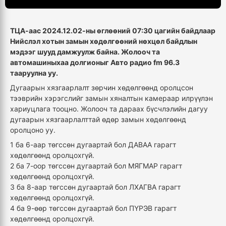
ТЦА-аас 2024.12.02-ны өглөөний 07:30 цагийн байдлаар
Нийслэл хотын замын хөдөлгөөний нөхцөл байдлын
мэдээг шууд дамжуулж байна. Жолооч та
автомашиныхаа долгионыг Авто радио fm 96.3
тааруулна уу.
Дугаарын хязгаарлалт зөрчин хөдөлгөөнд оролцсон
тээврийн хэрэгслийг замын хяналтын камераар илрүүлэн
хариуцлага тооцно. Жолооч та дараах бүсчлэлийн дагуу
дугаарын хязгаарлалттай өдөр замын хөдөлгөөнд
оролцоно уу.
1 ба 6-аар төгссөн дугаартай бол ДАВАА гарагт
хөдөлгөөнд оролцохгүй.
2 ба 7-оор төгссөн дугаартай бол МЯГМАР гарагт
хөдөлгөөнд оролцохгүй.
3 ба 8-аар төгссөн дугаартай бол ЛХАГВА гарагт
хөдөлгөөнд оролцохгүй.
4 ба 9-өөр төгссөн дугаартай бол ПҮРЭВ гарагт
хөдөлгөөнд оролцохгүй.