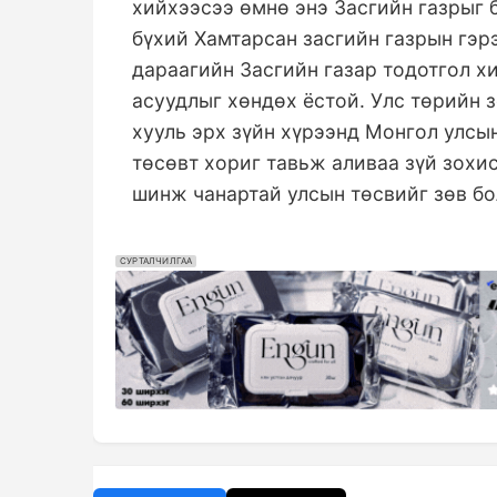
хийхээсээ өмнө энэ Засгийн газрыг 
бүхий Хамтарсан засгийн газрын гэр
дараагийн Засгийн газар тодотгол х
асуудлыг хөндөх ёстой. Улс төрийн 
хууль эрх зүйн хүрээнд Монгол улсы
төсөвт хориг тавьж аливаа зүй зохис
шинж чанартай улсын төсвийг зөв бо
СУРТАЛЧИЛГАА