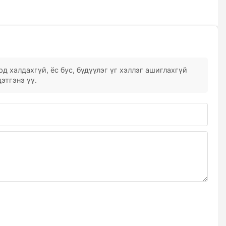
д халдахгүй, ёс бус, бүдүүлэг үг хэллэг ашиглахгүй
этгэнэ үү.