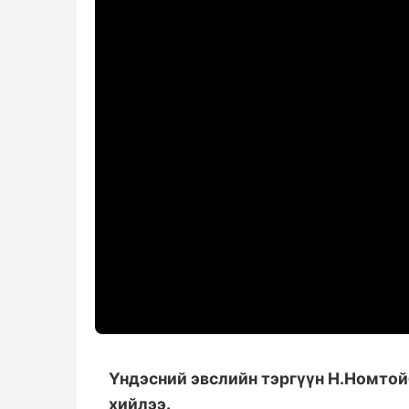
Үндэсний эвслийн тэргүүн Н.Номтой
хийлээ.