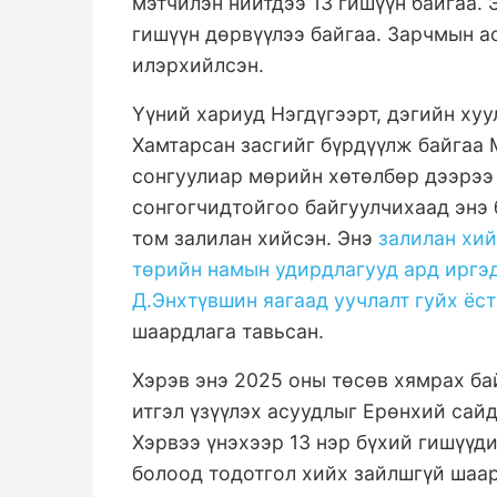
мэтчилэн нийтдээ 13 гишүүн байгаа.
гишүүн дөрвүүлээ байгаа. Зарчмын 
илэрхийлсэн.
Үүний хариуд Нэгдүгээрт, дэгийн хуу
Хамтарсан засгийг бүрдүүлж байгаа
сонгуулиар мөрийн хөтөлбөр дээрээ 
сонгогчидтойгоо байгуулчихаад энэ 
том залилан хийсэн. Энэ
залилан хий
төрийн намын удирдлагууд ард иргэд
Д.Энхтүвшин яагаад уучлалт гуйх ёс
шаардлага тавьсан.
Хэрэв энэ 2025 оны төсөв хямрах ба
итгэл үзүүлэх асуудлыг Ерөнхий сай
Хэрвээ үнэхээр 13 нэр бүхий гишүүд
болоод тодотгол хийх зайлшгүй шаар