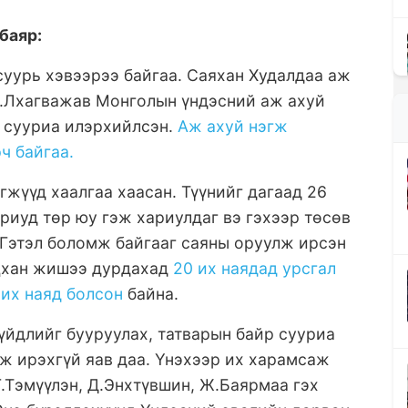
баяр:
суурь хэвээрээ байгаа. Саяхан Худалдаа аж
Б.Лхагважав Монголын үндэсний аж ахуй
 сууриа илэрхийлсэн.
Аж ахуй нэгж
ч байгаа.
гжүүд хаалгаа хаасан. Түүнийг дагаад 26
риуд төр юу гэж хариулдаг вэ гэхээр төсөв
. Гэтэл боломж байгааг саяны оруулж ирсэн
нцхан жишээ дурдахад
20 их наядад урсгал
 их наяд болсон
байна.
гүйдлийг бууруулах, татварын байр сууриа
ж ирэхгүй яав даа. Үнэхээр их харамсаж
Г.Тэмүүлэн, Д.Энхтүвшин, Ж.Баярмаа гэх