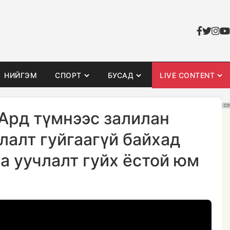
НИЙГЭМ
СПОРТ
БУСАД
LIVE CONTENT
СУ
 Ард түмнээс залилан
лалт гуйгаагүй байхад
а уучлалт гуйх ёстой юм