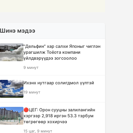
Шинэ мэдээ
"Дельфин" хар салхи Японыг чиглэн
урагшилж Тоёота компани
үйлдвэрүүдээ зогсоолоо
9 минут
Ихэнх нутгаар солигдмол үүлтэй
19 минут
🔴ЦЕГ: Орон сууцны залилангийн
хэргээр 2,918 иргэн 53.3 тэрбум
төгрөгөөр хохирчээ
15 цаг, 9 минут