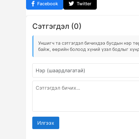
Facebook
Twitter
Сэтгэгдэл (0)
Уншигч та сэтгэгдэл бичихдээ бусдын нэр төр
байж, өөрийн болоод хүний үзэл бодлыг хүнд
Илгээх