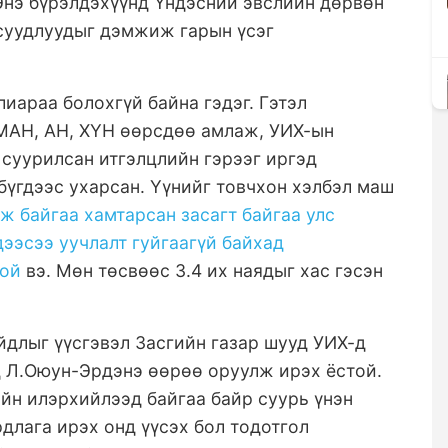
 Энэ бүрэлдэхүүнд Үндэсний эвслийн дөрвөн
асуудлуудыг дэмжиж гарын үсэг
лиараа болохгүй байна гэдэг. Гэтэл
 МАН, АН, ХҮН өөрсдөө амлаж, УИХ-ын
суурилсан итгэлцлийн гэрээг иргэд
бүгдээс ухарсан. Үүнийг товчхон хэлбэл маш
ж байгаа хамтарсан засагт байгаа улс
ээсээ уучлалт гуйгаагүй байхад
той
вэ. Мөн төсвөөс 3.4 их наядыг хас гэсэн
йдлыг үүсгэвэл Засгийн газар шууд УИХ-д
д Л.Оюун-Эрдэнэ өөрөө оруулж ирэх ёстой.
ийн илэрхийлээд байгаа байр суурь үнэн
длага ирэх онд үүсэх бол тодотгол