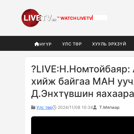
™ WATCH
DIFFERENT
УЛС ТӨР
ХУУЛЬ ЭРХЗҮЙ
НҮҮР
?LIVE:Н.Номтойбаяр:
хийж байгаа МАН ууч
Д.Энхтүвшин яахаара
Улс төр
2024/11/08 10:34
Т.Мягмар