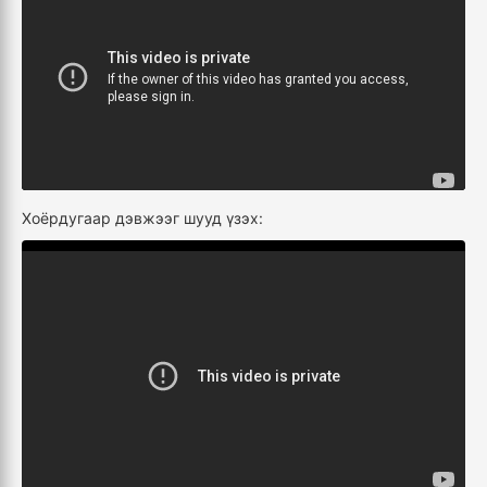
Хоёрдугаар дэвжээг шууд үзэх: