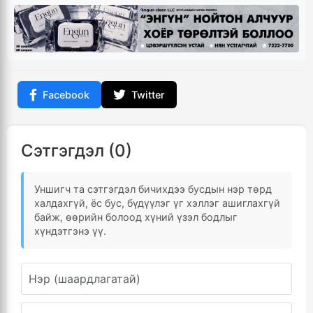
Facebook
Twitter
Сэтгэгдэл (0)
Уншигч та сэтгэгдэл бичихдээ бусдын нэр төрд
халдахгүй, ёс бус, бүдүүлэг үг хэллэг ашиглахгүй
байж, өөрийн болоод хүний үзэл бодлыг
хүндэтгэнэ үү.