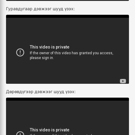
Гуравдугаар дэвжээг шууд үзэх:
Дөрөвдүгээр дэвжээг шууд үзэх: