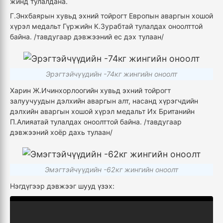
жинд тулалдана.
Г.Энхбаярын хувьд эхний тойрогт Европын аваргын хошой
хүрэл медальт Гүржийн К.Зурабтай тулалдах оноолттой
байна. /тавдугаар дэвжээний ес дэх тулаан/
Эрэгтэйчүүдийн -74кг жингийн оноолт
Харин Ж.Ичинхорлоогийн хувьд эхний тойрогт
залуучуудын дэлхийн аваргын алт, насанд хүрэгчдийн
дэлхийн аваргын хошой хүрэл медальт Их Британийн
П.Алияатай тулалдах оноолттой байна. /тавдугаар
дэвжээний хоёр дахь тулаан/
Эмэгтэйчүүдийн -62кг жингийн оноолт
Нэгдүгээр дэвжээг шууд үзэх: