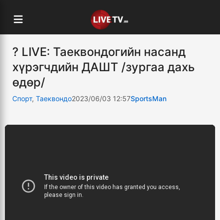
? LIVE: Таеквондогийн насанд
хүрэгчдийн ДАШТ /зургаа дахь
өдөр/
Спорт
,
Таеквондо
2023/06/03 12:57
SportsMan