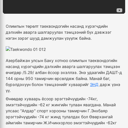
Олимпын төрөлт таеквондогийн насанд хүрэгчдийн
дэлхийн аварга шалгаруулах тэмцээний бүх дэвжээг
нэгэн зэрэг шууд дамжуулан үзүүлж байна.
Азербайжан улсын Баку хотноо олимпын таеквондогийн
насанд хүрэгчдийн дэлхийн аварга шалгаруулах тэмцээн
өчигдөр /5.29/ албан ёсоор эхэллээ. Энэ удаагийн ДАШТ-д
144 орны 950 тамирчин өрсөлдөж байна. Манай баг,
бүрэлдэхүүн болон тэмцээнийг хуваарийг
ЭНД
дарж үзнэ
үү.
Өнөөдөр хуваарь ёсоор эрэгтэйчүүдийн -74кг,
эмэгтэйчүүдийн -62 кг жингийн тулаан явагдана. Манай
улсаас "Алдар" спорт хорооны тамирчин Г.Энхбаяр
эрэгтэйчүүдийн -74 кг жинд тулалдах бол Өвөрхангай
аймгийн тамирчин Ж.Ичинхорлоо эмэгтэйчүүдийн -62кг