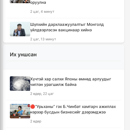
оруулна
2 цаг, 4 минут
Шүлхийн дархлаажуулалтыг Монголд
үйлдвэрлэсэн вакцинаар хийнэ
2 цаг, 13 минут
КОП17 хурлын санхүү, бүртгэл, визийн
Их уншсан
мэдээллийг олон нийтэд нээлттэй хүргэж
байна
2 цаг, 45 минут
Хүчтэй хар салхи Японы өмнөд арлуудыг
чиглэн урагшилж байна
Монгол-Хятадын сэтгүүлчдийн 16 дугаар
форум есдүгээр сард болно
2 өдөр, 22 цаг
2 цаг, 50 минут
🔴“Урьханы” гэх Б.Чинбат хамтарч ажиллах
нэрээр бусдын бизнесийг дээрэмджээ
Хүннү гүрний голомт нутгаас хүчит
бөхчүүдийн домог үргэлжилнэ
2 өдөр
2 цаг, 55 минут