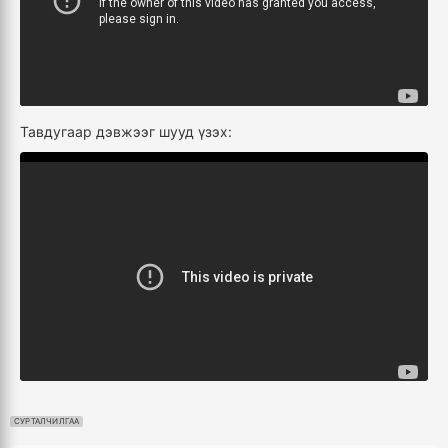
Тавдугаар дэвжээг шууд үзэх:
СУРТАЛЧИЛГАА