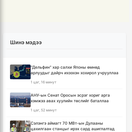
Шинэ мэдээ
"Дельфин" хар салхи Японы өмнөд
арлуудыг дайрч ихээхэн хохирол учрууллаа
1 цаг, 16 минут
АНУ-ын Сенат Оросын эсрэг хориг арга
хэмжээ авах хуулийн төслийг баталлаа
1 цаг, 52 минут
Сэлэнгэ аймагт 70 МВт-ын Дулааны
цахилгаан станцыг ирэх сард ашиглалтад