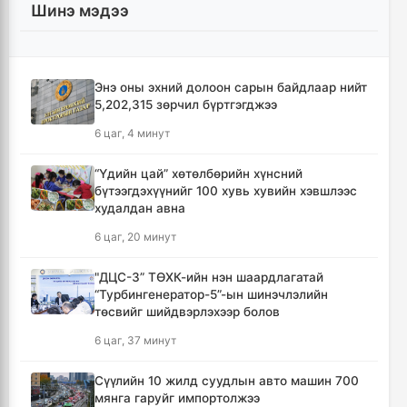
Шинэ мэдээ
Энэ оны эхний долоон сарын байдлаар нийт
5,202,315 зөрчил бүртгэгджээ
6 цаг, 4 минут
“Үдийн цай” хөтөлбөрийн хүнсний
бүтээгдэхүүнийг 100 хувь хувийн хэвшлээс
худалдан авна
6 цаг, 20 минут
"ДЦС-3” ТӨХК-ийн нэн шаардлагатай
“Турбингенератор-5”-ын шинэчлэлийн
төсвийг шийдвэрлэхээр болов
6 цаг, 37 минут
Сүүлийн 10 жилд суудлын авто машин 700
мянга гаруйг импортолжээ