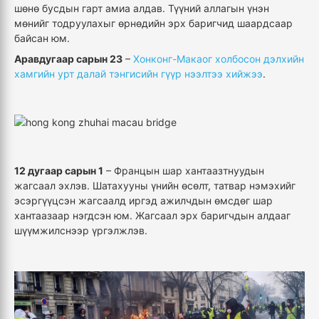
шөнө бусдын гарт амиа алдав. Түүний аллагын үнэн
мөнийг тодруулахыг өрнөдийн эрх баригчид шаардсаар
байсан юм.
Аравдугаар сарын 23
–
Хонконг-Макаог холбосон дэлхийн
хамгийн урт далай тэнгисийн гүүр нээлтээ хийжээ
.
12 дугаар сарын 1
– Францын шар хантаазтнуудын
жагсаал эхлэв. Шатахууны үнийн өсөлт, татвар нэмэхийг
эсэргүүцсэн жагсаалд иргэд ажилчдын өмсдөг шар
хантаазаар нэгдсэн юм. Жагсаал эрх баригчдын алдааг
шүүмжилснээр үргэлжлэв.