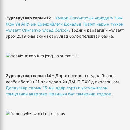
Зургадугаар сарын 12
–
Умард Солонгосын удирдагч Ким
Жон Ун АНУ-ын Ерөнхийлөгч Дональд Трамп нарын түүхэн
уулзалт Сингапур улсад болсон
. Тэдний дараагийн уулзалт
ирэх 2019 оны эхний саруудад болох төлөвтэй байна.
Зургадугаар сарын 14
– Дөрвөн жилд нэг удаа болдог
хөлбөмбөгийн 21 дэх удаагийн ДАШТ ОХУ-д эхэлсэн юм.
Долдугаар сарын 15-ны өдөр хүртэл үргэлжилсэн
тэмцээний аваргаар Францын баг тамирчид тодров
.