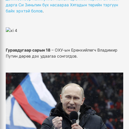
дарга Си Зиньпин бүх насаараа Хятадын төрийн тэргүүн
байх эрхтэй болов
.
Гуравдугаар сарын 18
– ОХУ-ын Ерөнхийлөгч Владимир
Путин дөрөв дэх удаагаа сонгогдов.