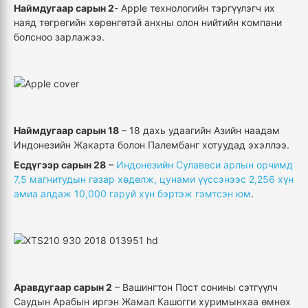
Наймдугаар сарын 2
- Apple технологийн тэргүүлэгч их
наяд төгрөгийн хөрөнгөтэй анхны олон нийтийн компани
болсноо зарлажээ.
Наймдугаар сарын 18
– 18 дахь удаагийн Азийн наадам
Индонезийн Жакарта болон Палембанг хотуудад эхэллээ.
Есдүгээр сарын 28
–
Индонезийн Сулавеси арлын орчимд
7,5 магнитудын газар хөдөлж, цунами үүссэнээс 2,256 хүн
амиа алдаж 10,000 гаруй хүн бэртэж гэмтсэн юм
.
Аравдугаар сарын 2
– Вашингтон Пост сонины сэтгүүлч
Саудын Арабын иргэн Жамал Кашогги хуримынхаа өмнөх