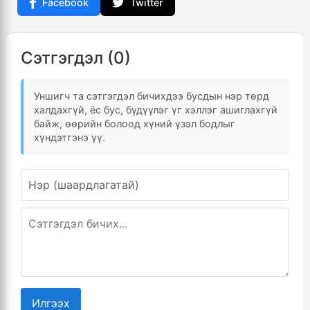
Facebook
Twitter
Сэтгэгдэл (0)
Уншигч та сэтгэгдэл бичихдээ бусдын нэр төрд
халдахгүй, ёс бус, бүдүүлэг үг хэллэг ашиглахгүй
байж, өөрийн болоод хүний үзэл бодлыг
хүндэтгэнэ үү.
Илгээх