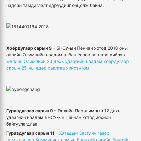
чадсан тэмдэглэлт өдрүүдийг онцолж байна.
Хоёрдугаар сарын 9
– БНСУ-ын Пёнчан хотод 2018 оны
өвлийн Олимпийн наадам албан ёсоор нээлтээ хийлээ.
Өвлийн Олимпийн 23 дахь удаагийн наадам хоёрдугаар
сарын 25-ны өдөр хаалтаа хийсэн юм
.
Гуравдугаар сарын 9
– Өвлийн Паралимпын 12 дахь
удаагийн наадам БНСУ-ын Пёнчан хотод зохион
байгуулагдлаа.
Гуравдугаар сарын 11
–
Хятадын Засгийн газар
дэмжсэнээр Коммунист намын Ерөнхий нарийн бичгийн