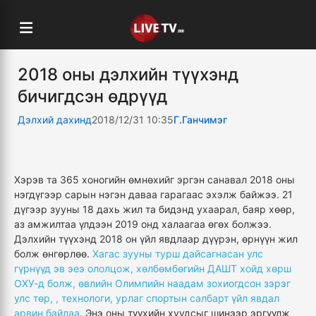
2018 оны дэлхийн түүхэнд
бичигдсэн өдрүүд
Дэлхий дахинд
2018/12/31 10:35
Г.Ганчимэг
Хэрэв та 365 хоногийн өмнөхийг эргэн санавал 2018 оны
нэгдүгээр сарын нэгэн даваа гарагаас эхэлж байжээ. 21
дүгээр зууны 18 дахь жил та бидэнд ухаарал, баяр хөөр,
аз амжилтаа үлдээн 2019 онд халаагаа өгөх болжээ.
Дэлхийн түүхэнд 2018 он үйл явдлаар дүүрэн, өрнүүн жил
болж өнгөрлөө.
Хагас зууны турш дайсагнасан улс
гүрнүүд эв эеэ ололцож, хөлбөмбөгийн ДАШТ хойд хөрш
ОХУ-д болж, өвлийн Олимпийн наадам зохиогдсон зэрэг
улс төр, , технологи, урлаг спортын салбарт үйл явдал
арвин байлаа
. Энэ оны түүхийн хуудсыг шинээр эргүүлж