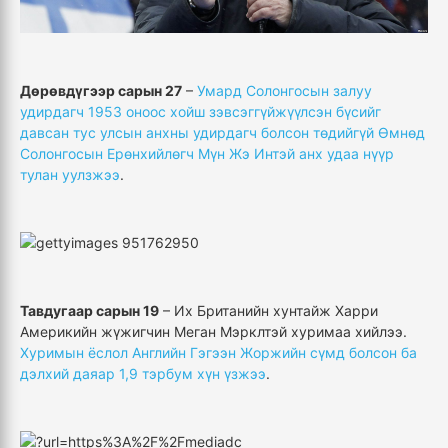
Дөрөвдүгээр сарын 27
–
Умард Солонгосын залуу
удирдагч 1953 оноос хойш зэвсэггүйжүүлсэн бүсийг
давсан тус улсын анхны удирдагч болсон төдийгүй Өмнөд
Солонгосын Ерөнхийлөгч Мүн Жэ Интэй анх удаа нүүр
тулан уулзжээ
.
Тавдугаар сарын 19
– Их Британийн хунтайж Харри
Америкийн жүжигчин Меган Мэрклтэй хуримаа хийлээ.
Хуримын ёслол Английн Гэгээн Жоржийн сүмд болсон ба
дэлхий даяар 1,9 тэрбум хүн үзжээ
.