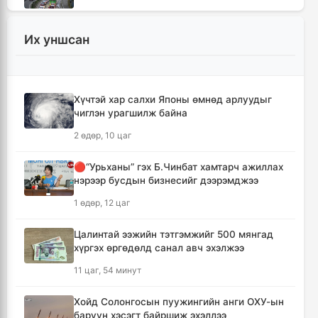
6 цаг, 41 минут
Их уншсан
Монгол Улсын гадаад валютын нөөц анх
удаа 7.9 тэрбум ам.долларт хүрлээ
6 цаг, 47 минут
Хүчтэй хар салхи Японы өмнөд арлуудыг
чиглэн урагшилж байна
Өмнөд Солонгост хэт халууны улмаас амиа
алдсан хүний тоо 23-т хүржээ
2 өдөр, 10 цаг
6 цаг, 56 минут
🔴“Урьханы” гэх Б.Чинбат хамтарч ажиллах
нэрээр бусдын бизнесийг дээрэмджээ
Шатахуун дамлан борлуулсан хоёр
зөрчлийг илрүүлэн шалгаж байна
1 өдөр, 12 цаг
7 цаг, 21 минут
Цалинтай ээжийн тэтгэмжийг 500 мянгад
хүргэх өргөдөлд санал авч эхэлжээ
Дональд Трамп АНУ-д төрсөн хүүхдэд
иргэншил олгохыг хязгаарлах шийдвэр
11 цаг, 54 минут
гаргав
8 цаг, 6 минут
Хойд Солонгосын пуужингийн анги ОХУ-ын
баруун хэсэгт байршиж эхэллээ