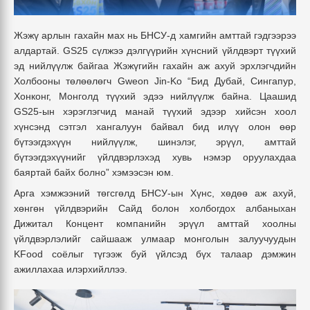
Жэжү арлын гахайн мах нь БНСУ-д хамгийн амттай гэдгээрээ
алдартай. GS25 сүлжээ дэлгүүрийн хүнсний үйлдвэрт түүхий
эд нийлүүлж байгаа
Жэжүгийн гахайн аж ахуй эрхлэгчдийн
Холбооны төлөөлөгч Gweon Jin-Ko “
Бид Дубай, Сингапур,
Хонконг, Монголд түүхий эдээ нийлүүлж байна. Цаашид
GS25-ын хэрэглэгчид манай түүхий эдээр хийсэн хоол
хүнсэнд сэтгэл хангалуун байвал бид илүү олон өөр
бүтээгдэхүүн нийлүүлж, шинэлэг, эрүүл, амттай
бүтээгдэхүүнийг үйлдвэрлэхэд хувь нэмэр оруулахдаа
баяртай байх болно” хэмээсэн юм.
Арга хэмжээний төгсгөлд БНСУ-ын Хүнс, хөдөө аж ахуй,
хөнгөн үйлдвэрийн Сайд болон холбогдох албаныхан
Дижитал Концент компанийн эрүүл амттай хоолны
үйлдвэрлэлийг сайшааж улмаар монголын залуучуудын
KFood соёлыг түгээж буй үйлсэд бүх талаар дэмжин
ажиллахаа илэрхийллээ.