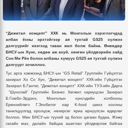
“Дижитал концепт” ХХК нь Монголын хэрэглэгчдэд
албан ёсны эрхтэйгээр ая тухтай GS25 сүлжээ
дэлгүүрийг нээгээд таван жил болж байна. Өнөөдөр
БНСУ-ын Хүнс, хөдөө аж ахуй, хөнгөн үйлдвэрийн сайд
Сон Ми Рён болон албаны хүмүүс GS25 ая тухтай сүлжээ
дэлгүүрт зочиллоо.
Тус арга хэмжээнд БНСУ-ын “GS Retail” Группийн Гүйцэтгэх
захирал Хо Со Хун, “Дижитал концепт” ХХК-ийн Гүйцэтгэх
Захирал Б.Гантиг, “Дижитал концепт” ХХК-ийн ТУЗ-ийн Дарга
“Шунхлай” Группийн Бизнес Хөгжил хариуцсан Захирал
Б.Гомбо-Эрдэнэ, Монголын хүнсчдийн холбооны
Ерөнхийлөгч Г.Энхбилэг нар K-food шинэ хоолны
танилцуулгад оролцож, нөхөрсөг яриа өрнүүлсэн өдөрлөг
боллоо. Мөн БНСУ-ын түүхий эд болох цагаан будаа, Жэжү
гахайн мах, далайн байцаа ашиглан үйлдвэрлэж байгаа