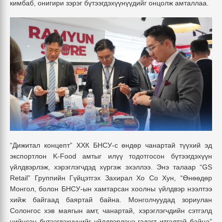
кимбаб, онигири зэрэг бүтээгдэхүүнүүдийг онцолж амталлаа.
“Дижитал концепт” ХХК БНСУ-с өндөр чанартай түүхий эд
экспортлон K-Food амтыг илүү тодотгосон бүтээгдэхүүн
үйлдвэрлэж, хэрэглэгчдэд хүргэж эхэллээ. Энэ талаар
“GS
Retail” Группийн Гүйцэтгэх Захирал
Хо Со Хун,
“Өнөөдөр
Монгол, болон БНСУ-ын хамтарсан хоолны үйлдвэр нээлтээ
хийж байгаад баяртай байна. Монголчуудад зориулан
Солонгос хэв маягын амт, чанартай, хэрэглэгчдийн сэтгэлд
нийцсэн бүтээгдэхүүнийг үйлдвэрлэнэ гэдэгт итгэлтэй байна”