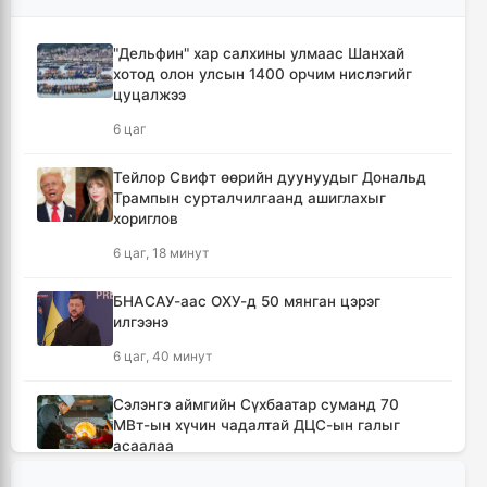
"Дельфин" хар салхины улмаас Шанхай
хотод олон улсын 1400 орчим нислэгийг
цуцалжээ
6 цаг
Тейлор Свифт өөрийн дуунуудыг Дональд
Трампын сурталчилгаанд ашиглахыг
хориглов
6 цаг, 18 минут
БНАСАУ-аас ОХУ-д 50 мянган цэрэг
илгээнэ
6 цаг, 40 минут
Сэлэнгэ аймгийн Сүхбаатар суманд 70
МВт-ын хүчин чадалтай ДЦС-ын галыг
асаалаа
8 цаг, 11 минут