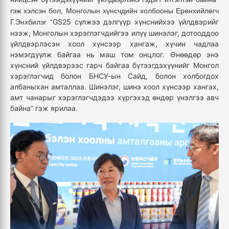
гэж хэлсэн бол,
Монголын хүнсчдийн холбооны Ерөнхийлөгч
GS25 сүлжээ дэлгүүр хүнснийхээ үйлдвэрийг
Г.Энхбилэг
“
нээж, Монголын хэрэглэгчдийгээ илүү шинэлэг, дотооддоо
үйлдвэрлэсэн хоол хүнсээр хангаж, хүчин чадлаа
нэмэгдүүлж байгаа нь маш том онцлог. Өнөөдөр энэ
хүнсний үйлдвэрээс гарч байгаа бүтээгдэхүүнийг Монгол
хэрэглэгчид болон БНСУ-ын Сайд, болон холбогдох
албаныхан амталлаа. Шинэлэг, шинэ хоол хүнсээр хангах,
амт чанарыг хэрэглэгчдэдээ хүргэхэд өндөр үнэлгээ авч
байна” гэж ярилаа.