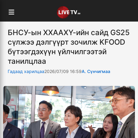
БНСУ-ын ХХААХҮ-ийн сайд GS25
сүлжээ дэлгүүрт зочилж KFOOD
бүтээгдэхүүн үйлчилгээтэй
танилцлаа
Гадаад харилцаа
2026/07/09 16:59
А. Сүнчигмаа