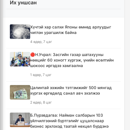
Их уншсан
Иран Оман улстай тээврийн чиглэлээр
тохиролцоонд хүрсэн ч Ормузын хоолойг
нээхгүй гэв
Хүчтэй хар салхи Японы өмнөд арлуудыг
11 цаг, 54 минут
чиглэн урагшилж байна
4 өдөр, 7 цаг
Канадын Британийн Колумб мужид ойн
түймрийн улмаас онц байдал зарлав
🔴Н.Учрал: Засгийн газар шатахууны
12 цаг, 26 минут
нөөцийг 60 хоногт хүргэж, үнийн өсөлтийн
шокоос иргэдээ хамгаална
Төвийн аймгуудын ихэнх нутгаар дуу
1 өдөр, 7 цаг
цахилгаантай аадар бороо орно
13 цаг, 22 минут
Цалинтай ээжийн тэтгэмжийг 500 мянгад
хүргэх өргөдөлд санал авч эхэлжээ
Хотын дарга асан Х.Нямбаатар улсын заан
2 өдөр, 8 цаг
Д.Алтанцоожид хүндэтгэл үзүүлэх наадамд
оролцлоо
Б.Пүрэвдагва: Найман салбарын 103
22 цаг, 58 минут
үйлчилгээний бүртгэлийг цуцалснаар
бизнес эрхлэхэд таатай нөхцөл бүрдэнэ