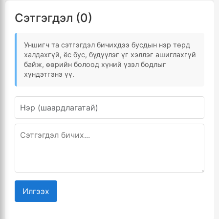
Сэтгэгдэл (0)
Уншигч та сэтгэгдэл бичихдээ бусдын нэр төрд
халдахгүй, ёс бус, бүдүүлэг үг хэллэг ашиглахгүй
байж, өөрийн болоод хүний үзэл бодлыг
хүндэтгэнэ үү.
Илгээх