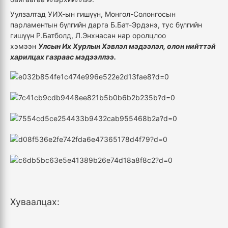
Уулзалтад УИХ-ын гишүүн, Монгол-Солонгосын
парламентын бүлгийн дарга Б.Бат-Эрдэнэ, тус бүлгийн
гишүүн Р.Батболд, Л.Энхнасан нар оролцлоо
хэмээн
Улсын Их Хурлын Хэвлэл мэдээлэл, олон нийттэй
харилцах газраас мэдээллээ.
Хуваалцах: