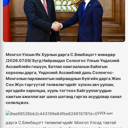
Монгол Улсын Их Хурлын дарга С.Бямбацогт өнөөдөр
/2026.07.09/ Бүгд Найрамдах Солонгос Улсын Үндэсний
Ассамблейн гишүүн, Батлан хамгаалахын байнгын
хорооны дарга
,
Үндэсний Ассамблей дахь Солонгос-
Монголын парламентын найрамдлын бүлгийн дарга Жин
Сон Жүн тэргүүтэй төлөөлөгчдийг хүлээн авч уулзан,
иргэдийн харилцаа, хууль тогтоох байгууллагуудын
хамтын ажиллагааг шинэ шатанд гаргах асуудлаар санал
солилцжээ.
УИХ-ын
дарга С.Бямбацогт төлөөлөгчдийг Монгол Улсад тавтай