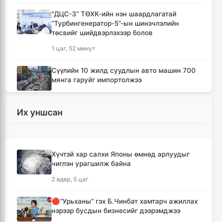
"ДЦС-3” ТӨХК-ийн нэн шаардлагатай
“Турбингенератор-5”-ын шинэчлэлийн
төсвийг шийдвэрлэхээр болов
1 цаг, 52 минут
Сүүлийн 10 жилд суудлын авто машин 700
мянга гаруйг импортолжээ
1 цаг, 56 минут
Их уншсан
Монгол Улсын гадаад валютын нөөц анх
удаа 7.9 тэрбум ам.долларт хүрлээ
2 цаг, 3 минут
Хүчтэй хар салхи Японы өмнөд арлуудыг
чиглэн урагшилж байна
Өмнөд Солонгост хэт халууны улмаас амиа
алдсан хүний тоо 23-т хүржээ
2 өдөр, 5 цаг
2 цаг, 11 минут
🔴“Урьханы” гэх Б.Чинбат хамтарч ажиллах
нэрээр бусдын бизнесийг дээрэмджээ
Шатахуун дамлан борлуулсан хоёр
зөрчлийг илрүүлэн шалгаж байна