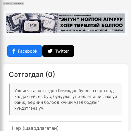
СУРТАЛЧИЛГАА
Facebook
Twitter
Сэтгэгдэл (0)
Уншигч та сэтгэгдэл бичихдээ бусдын нэр төрд
халдахгүй, ёс бус, бүдүүлэг үг хэллэг ашиглахгүй
байж, өөрийн болоод хүний үзэл бодлыг
хүндэтгэнэ үү.