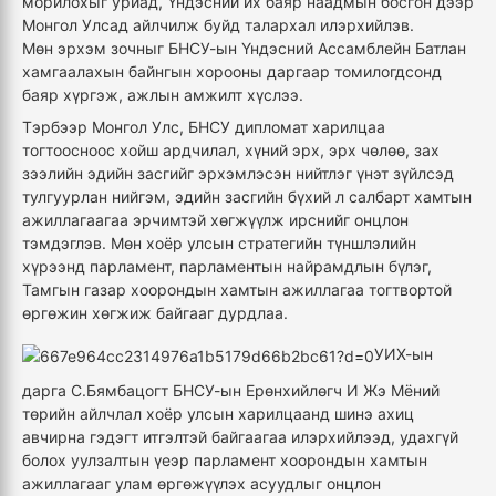
морилохыг уриад, Үндэсний их баяр наадмын босгон дээр
Монгол Улсад айлчилж буйд талархал илэрхийлэв.
Мөн
эрхэм зочныг
БНСУ-ын Үндэсний Ассамблейн Батлан
хамгаалахын байнгын хорооны даргаар томилогдсонд
баяр хүргэж, ажлын амжилт хүслээ.
Тэрбээр Монгол Улс, БНСУ дипломат харилцаа
тогтоосноос хойш ардчилал, хүний эрх, эрх чөлөө, зах
зээлийн эдийн засгийг эрхэмлэсэн нийтлэг үнэт зүйлсэд
тулгуурлан нийгэм, эдийн засгийн бүхий л салбарт хамтын
ажиллагаагаа эрчимтэй хөгжүүлж ирснийг онцлон
тэмдэглэв. Мөн хоёр улсын стратегийн түншлэлийн
хүрээнд парламент, парламентын найрамдлын бүлэг,
Тамгын газар хоорондын хамтын ажиллагаа тогтвортой
өргөжин хөгжиж байгааг дурдлаа.
УИХ-ын
дарга С.Бямбацогт БНСУ-ын Ерөнхийлөгч И Жэ Мёний
төрийн айлчлал хоёр улсын харилцаанд шинэ ахиц
авчирна гэдэгт итгэлтэй байгаагаа илэрхийлээд, удахгүй
болох уулзалтын үеэр парламент хоорондын хамтын
ажиллагааг улам өргөжүүлэх асуудлыг онцлон