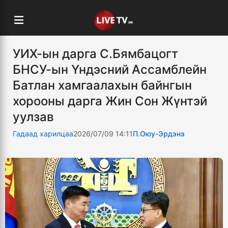
УИХ-ын дарга С.Бямбацогт
БНСУ-ын Үндэсний Ассамблейн
Батлан хамгаалахын байнгын
хорооны дарга Жин Сон Жүнтэй
уулзав
Гадаад харилцаа
2026/07/09 14:11
П.Оюу-Эрдэнэ