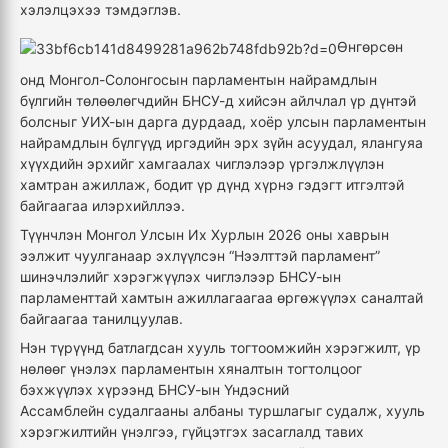
хэлэлцэхээ тэмдэглэв.
Ө
нгөрсөн
онд Монгол-Солонгосын парламентын найрамдлын
бүлгийн төлөөлөгчдийн БНСУ-д хийсэн айлчлал үр дүнтэй
болсныг
УИХ-ын дарга
дурдаад, хоёр улсын парламентын
найрамдлын бүлгүүд иргэдийн эрх зүйн асуудал, ялангуяа
хүүхдийн эрхийг хамгаалах чиглэлээр үргэлжлүүлэн
хамтран ажиллаж, бодит үр дүнд хүрнэ гэдэгт итгэлтэй
байгаагаа илэрхийллээ.
Түүнчлэн Монгол Улсын Их Хурл
ын
2026 оны
хаврын
ээлжит чуулганаар эхлүүлсэн “Нээлттэй парламент”
шинэчлэлий
г хэрэгжүүлэх чиглэлээр
БНСУ-ын
парламенттай хамтын ажиллагаагаа өргөжүүлэх саналтай
байгаагаа танилцуул
ав
.
Нэн түрүүнд б
атлагдсан хууль тогтоомжийн хэрэгжилт, үр
нөлөөг үнэлэх парламентын хяналтын тогтолцоог
бэхжүүлэх
хүрээнд
БНСУ-ын Үндэсний
Ассамблейн
с
удалгааны албаны туршлагыг судалж, хууль
хэрэгжилтийн үнэлгээ, гүйцэтгэх засаглалд тавих