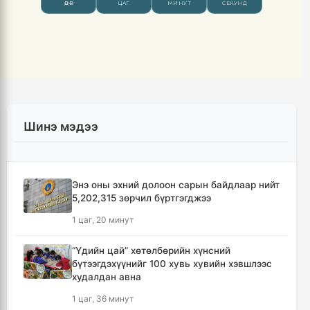
Шинэ мэдээ
Энэ оны эхний долоон сарын байдлаар нийт
5,202,315 зөрчил бүртгэгджээ
1 цаг, 20 минут
“Үдийн цай” хөтөлбөрийн хүнсний
бүтээгдэхүүнийг 100 хувь хувийн хэвшлээс
худалдан авна
1 цаг, 36 минут