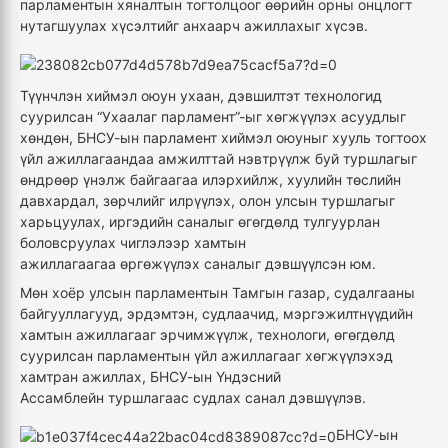
парламентын хяналтын тогтолцоог өөрийн орны онцлогт
нутагшуулах хүсэ
л
тийг анхаарч ажиллахыг хүсэв.
Түүнчлэн
хиймэл оюун ухаан, дэвшилтэт технологид
суурилсан “Ухаалаг парламент”-ыг хөгжүүлэх асуудл
ыг
хөндөн,
БНСУ-ын парламент хиймэл оюуныг хууль тогтоох
үйл ажиллагаандаа амжилттай нэвтрүүлж буй туршлагыг
өндрөөр үнэлж байгаагаа илэрхийл
ж, х
уулийн төслийн
давхардал, зөрчлийг илрүүлэх, олон улсын туршлагыг
харьцуулах, иргэдийн саналыг өгөгдөлд тулгуурлан
боловсруулах чиглэлээр хамтын
ажиллагааг
аа
өргөжүүлэх санал
ыг
дэвшүүл
сэн юм.
Мөн хоёр улсын парламентын Тамгын газар, судалгааны
байгууллагууд, эрдэмтэн, судлаачид, мэргэжилтнүүдийн
хамтын ажиллагааг эрчимжүүлж, технологи, өгөгдөлд
суурилсан парламентын үйл ажиллагааг хөгжүүлэхэд
хамтран ажиллах
,
БНСУ-ын Үндэсний
Ассамблей
н
туршлага
ас судлах
санал дэвшүүлэв.
БНСУ-ын