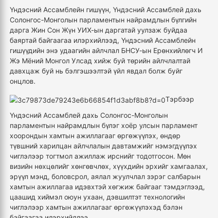
Үндэсний Ассамблейн гишүүн, Үндэсний Ассамблей дахь
Солонгос-Монголын парламентын найрамдлын бүлгийн
дарга Жин Сон Жүн
УИХ-ын даргатай
уулзаж буйд
аа
баяртай байгаагаа
илэрхийлээд, Үндэсний Ассамблейн
гишүүдийн энэ удаагийн айлчлал
БНСУ-ын
Ерөнхийлөгч И
Жэ Мёний Монгол Улсад хийж буй төрийн айлчлалтай
давхцаж буй
нь
бэлгэшээ
лтэй үйл явдал болж буйг
онцлов
.
Тэрбээр
Үндэсний Ассамблей дахь Солонгос-Монголын
парламентын найрамдлын бүлэг хоёр улсын парламент
хоорондын хамтын ажиллагааг өргөжүүлэх, өндөр
түвшний харилцан айлчлалын давтамжийг нэмэгдүүлэх
чиглэлээр тогтмол ажиллаж ирснийг
тодотгосон
. Мөн
визийн нөхцөлийг хөнгөвчлөх, хүүхдийн эрхийг хамгаалах,
эрүүл мэнд, боловсрол, аялал жуулчлал зэрэг салбарын
хамтын ажиллагаа идэвхтэй хөгжиж байгааг тэмдэглээд,
цаашид хиймэл оюун ухаан, дэвшилтэт технологийн
чиглэлээр хамтын ажиллагааг өргөжүүлэхэд бэлэн
байгаагаа илэрхийллээ.