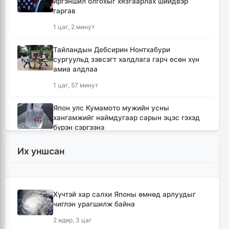
иргэншил олгохыг хязгаарлах шийдвэр
гаргав
1 цаг, 2 минут
Тайландын Дебсирин Нонтхабури
сургуульд зэвсэгт халдлага гарч есөн хүн
амиа алдлаа
1 цаг, 57 минут
Япон улс Кумамото мужийн усны
хангамжийг наймдугаар сарын эцэс гэхэд
бүрэн сэргээнэ
2 цаг, 37 минут
Их уншсан
АНУ-ын түүхий нефтийн экспорт огцом
буурчээ
2 цаг, 54 минут
Хүчтэй хар салхи Японы өмнөд арлуудыг
чиглэн урагшилж байна
Б.Пүрэвдагва: Найман салбарын 103
2 өдөр, 3 цаг
үйлчилгээний бүртгэлийг цуцалснаар