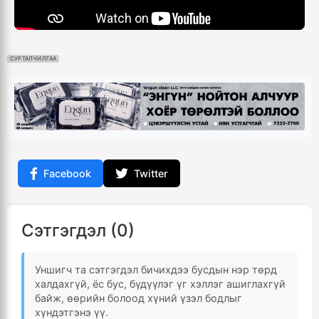
СУРТАЛЧИЛГАА
Facebook
Twitter
Сэтгэгдэл (0)
Уншигч та сэтгэгдэл бичихдээ бусдын нэр төрд
халдахгүй, ёс бус, бүдүүлэг үг хэллэг ашиглахгүй
байж, өөрийн болоод хүний үзэл бодлыг
хүндэтгэнэ үү.