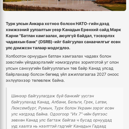
Турк улсын Анкара хотноо болсон НАТО-гийн дээд
хэмжээний уулзалтын үеэр Канадын Ерөнхий сайд Марк
Карни "Батлан хамгаалах, аюулгүй байдал, тэсвэрлэх
чадавхын банк" (DSRB)-ийг байгуулах санаачилгыг есөн
улс дэмжсэн талаар мэдэгдлээ.
Холбоотон орнуудын батлан хамгаалах чадавх болон
зэвсгийн үйлдвэрлэлийг нэмэгдүүлэх зорилготой уг олон
улсын санхүүгийн байгууллагын төв байр Канад улсад
байрлахаар болсон бөгөөд үйл ажиллагаагаа 2027 оноос
эхлүүлэхээр төлөвлөж байна.
Шинээр байгуулагдаж буй банкийг үүсгэн
байгуулахад Канад, Албани, Бельги, Грек, Lатви,
Люксембург, Румын, Турк болон Украин зэрэг есөн
улс нэгдээд байна. Одоогоор "Их 7"-ийн бүлгээс
зөвхөн Канад улс багтаж байгаа ч бусад орнуудад
үүд хаалга нь нээлттэй гэдгийг Канадын Гадаад