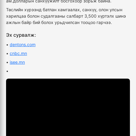
ам.долларын санхүүжилт босгохоор зорьж байна.
Төслийн хүрээнд батлан хамгаалах, санхүү, олон улсын
харилцаа болон судалгааны салбарт 3,500 хүртэлх шинэ
ажлын байр бий болох урьдчилсан тооцоо гарчээ.
Эх сурвалж:
•
dentons.com
•
cnbc.mn
•
isee.mn
•