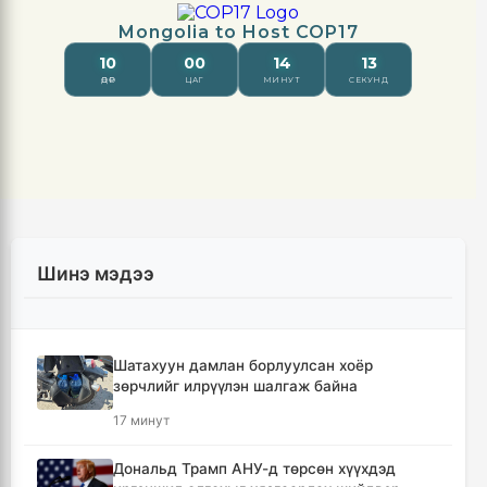
Шинэ мэдээ
Шатахуун дамлан борлуулсан хоёр
зөрчлийг илрүүлэн шалгаж байна
17 минут
Дональд Трамп АНУ-д төрсөн хүүхдэд