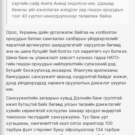
хэргийн сайд Анита Ананд онцолсон юм. Цаашид
банкны үйл ажиллагаа жигдрэх үед гишүүн орнуудын
тоог 40 хүртэл нэмэгдүүлэхээр төлөвлөж байна.
Орос, Украины дайн үргэлжилж байгаа нь холбоотон
орнуудын батлан хамгаалах салбарын үйлдвэрлэлийг
яаралтай өргөжүүлэх шаардлагатайг харуулсан бөгөөд
энэ нь шинэ бүтцийг бий болгох гол хөдөлгөгч хүч болжээ.
Шинэ банк нь уламжлалт зэвсэгт хүчнээс гадна НАТО-
гийн гишүүн орнуудын нийлүүлэлтийн сүлжээний дэд
бүтцийг бэхжүүлэхэд анхаарна. Ялангуяа арилжааны
банкуудаас санхүүжилт авахад хүндрэлтэй байдаг жижиг,
дунд үйлдвэрүүдэд хөрөнгө оруулалтын дэмжлэг үзүүлэх
юм.
Санхүүжилтийн загварын хувьд Дэлхийн банк групптэй
ижил бүтэцтэй байх бөгөөд улсын төсвийн дэмжлэгийг
хувийн хөрөнгөтэй хослуулах замаар эрсдэл өндөртэй
томоохон төслүүдийг санхүүжүүлнэ. Тус банк урт
хугацааны, хөнгөлөлттэй зээл олгох зорилгоор 100
тэрбум фунт стерлинг буюу ойролцоогоор 134 тэрбум