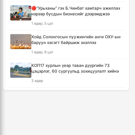
бизнес эрхлэхэд таатай нөхцөл бүрдэнэ
🔴“Урьханы” гэх Б.Чинбат хамтарч ажиллах
3 цаг, 15 минут
нэрээр бусдын бизнесийг дээрэмджээ
1 өдөр, 5 цаг
Лимитгүй АИ-92 автобензин олгосон ШТС-
уудад торгууль ногдуулна
Хойд Солонгосын пуужингийн анги ОХУ-ын
4 цаг, 40 минут
баруун хэсэгт байршиж эхэллээ
1 өдөр, 8 цаг
Цалинтай ээжийн тэтгэмжийг 500 мянгад
хүргэх өргөдөлд санал авч эхэлжээ
КОП17 хурлын үеэр таван дүүргийн 73
4 цаг, 49 минут
цэцэрлэг, 60 сургуульд зохицуулалт хийнэ
3 өдөр
Мотоцикильтой эмэгтэйг зориудаар
мөргөсөн жолоочийг ажлаас нь чөлөөлжээ
ТАНИЛЦ: Наймдугаар сард олгох нийгмийн
5 цаг, 36 минут
халамжийн тэтгэвэр, тэтгэмж, хөнгөлөлт,
тусламжийн хуваарь
🔴Торгоны замын цуваа 6.000 гаруй
3 өдөр, 5 цаг
километр замыг туулж Монгол Улсад
хүрэлцэн ирлээ
3, 4 дүгээр хорооллын эцсээс Саппоро
6 цаг, 18 минут
хүртэлх авто замын хучилтын ажлыг