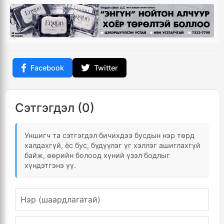
Facebook
Twitter
Сэтгэгдэл (0)
Уншигч та сэтгэгдэл бичихдээ бусдын нэр төрд
халдахгүй, ёс бус, бүдүүлэг үг хэллэг ашиглахгүй
байж, өөрийн болоод хүний үзэл бодлыг
хүндэтгэнэ үү.