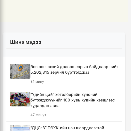
Шинэ мэдээ
Энэ оны эхний долоон сарын байдлаар нийт
5,202,315 зөрчил бүртгэгджээ
31 минут
“Үдийн цай” хөтөлбөрийн хүнсний
бүтээгдэхүүнийг 100 хувь хувийн хэвшлээс
худалдан авна
47 минут
"ДЦС-3” ТӨХК-ийн нэн шаардлагатай