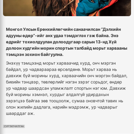
Монгол Улсын Ерөнхийлөгчийн санаачилсан “Дэлхийн
адууны өдөр”-ийг анх удаа тэмдэглэх гэж байна. Энэ
өдрийг тохиолдуулан долоодугаар сарын 13-нд Хүй
долоон худгийн морин спортын талбайд морьт харвааны
тэмцээн зохион байгуулна.
Энэхүү тэмцээнд морьт харваачид хурд, онч мэргэн
байдал, ур чадвараараа өрсөлдөнө.
Морьт харваа нь
давхиж буй морины хурд, харваачийн онч мэргэн байдал,
биеийн тэнцвэр, төвлөрлийг нэгэн зэрэг сорьдог, өндөр
ур чадвар шаардсан уламжлалт спортын нэг юм. Давхиж
буй морины хэмнэл, хурдыг алдалгүй удирдахын
зэрэгцээ байгаа зөв тооцоолж, сумаа оновчтой тавих нь
олон жилийн дадлага, нарийн мэдрэмж, ур чадварыг
шаарддаг аж.
СУРТАЛЧИЛГАА