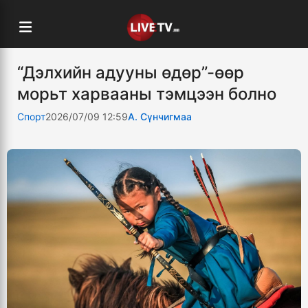
“Дэлхийн адууны өдөр”-өөр
морьт харвааны тэмцээн болно
Спорт
2026/07/09 12:59
А. Сүнчигмаа