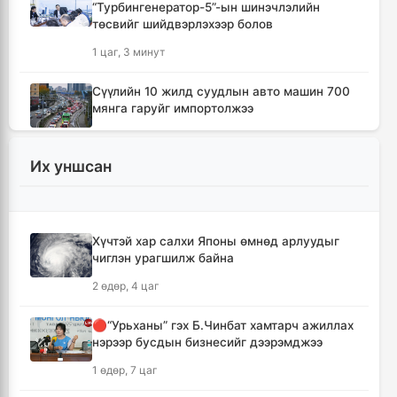
“Турбингенератор-5”-ын шинэчлэлийн
төсвийг шийдвэрлэхээр болов
1 цаг, 3 минут
Сүүлийн 10 жилд суудлын авто машин 700
мянга гаруйг импортолжээ
1 цаг, 7 минут
Их уншсан
Монгол Улсын гадаад валютын нөөц анх
удаа 7.9 тэрбум ам.долларт хүрлээ
1 цаг, 14 минут
Хүчтэй хар салхи Японы өмнөд арлуудыг
чиглэн урагшилж байна
Өмнөд Солонгост хэт халууны улмаас амиа
алдсан хүний тоо 23-т хүржээ
2 өдөр, 4 цаг
1 цаг, 22 минут
🔴“Урьханы” гэх Б.Чинбат хамтарч ажиллах
нэрээр бусдын бизнесийг дээрэмджээ
Шатахуун дамлан борлуулсан хоёр
зөрчлийг илрүүлэн шалгаж байна
1 өдөр, 7 цаг
1 цаг, 48 минут