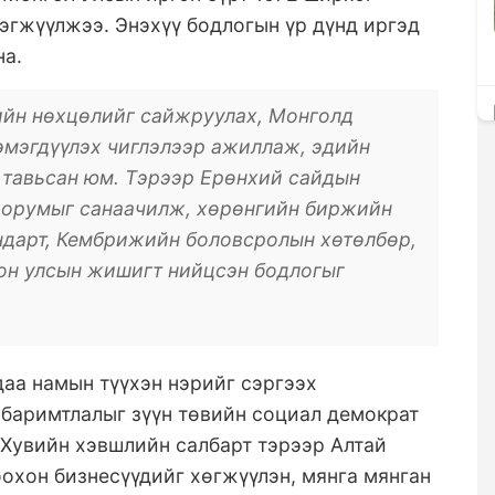
эгжүүлжээ. Энэхүү бодлогын үр дүнд иргэд
на.
ийн нөхцөлийг сайжруулах, Монголд
эмэгдүүлэх чиглэлээр ажиллаж, эдийн
г тавьсан юм. Тэрээр Ерөнхий сайдын
форумыг санаачилж, хөрөнгийн биржийн
ндарт, Кембрижийн боловсролын хөтөлбөр,
он улсын жишигт нийцсэн бодлогыг
а намын түүхэн нэрийг сэргээх
 баримтлалыг зүүн төвийн социал демократ
 Хувийн хэвшлийн салбарт тэрээр Алтай
охон бизнесүүдийг хөгжүүлэн, мянга мянган