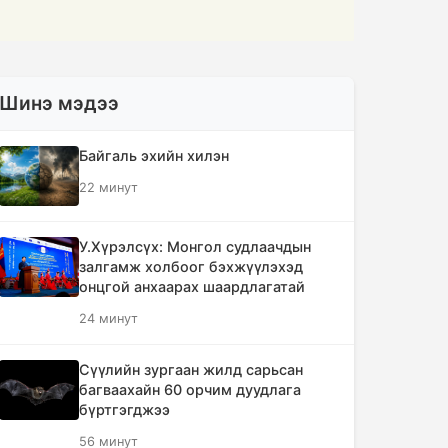
Шинэ мэдээ
Байгаль эхийн хилэн
22 минут
У.Хүрэлсүх: Монгол судлаачдын
залгамж холбоог бэхжүүлэхэд
онцгой анхаарах шаардлагатай
24 минут
Сүүлийн зургаан жилд сарьсан
багваахайн 60 орчим дуудлага
бүртгэгджээ
56 минут