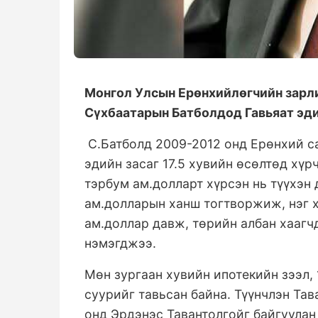
Монгол Улсын Ерөнхийлөгчийн зарли
Сүхбаатарын Батболдод Гавьяат эди
С.Батболд 2009-2012 онд Ерөнхий с
эдийн засаг 17.5 хувийн өсөлтөд хүр
тэрбум ам.долларт хүрсэн нь түүхэн 
ам.долларын ханш тогтворжиж, нэг 
ам.доллар давж, төрийн албан хаагч
нэмэгджээ.
Мөн зургаан хувийн ипотекийн зээл,
суурийг тавьсан байна. Түүнчлэн Тав
онд Эрдэнэс Тавантолгойг байгуулан