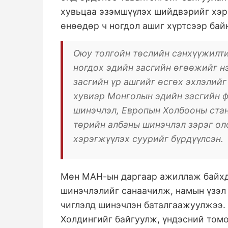
хувьцаа эзэмшүүлэх шийдвэрийг хэр
өнөөдөр ч ногдол ашиг хүртсээр бай
Оюу толгойн төслийн санхүүжилт
ногдох эдийн засгийн өгөөжийг н
засгийн үр ашгийг өсгөх эхлэлий
хувиар Монголын эдийн засгийн 
шинэчлэл, Европын Холбооны ста
төрийн албаны шинэчлэл зэрэг ол
хэрэгжүүлэх суурийг бүрдүүлсэн.
Мөн МАН-ын даргаар ажиллаж байхда
шинэчлэлийг санаачилж, намын үзэл
чиглэлд шинэчлэн баталгаажуулжээ.
Холдингийг байгуулж, үндэсний томо