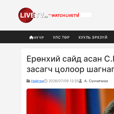
™ WATCH
DIFFERENT
УЛС ТӨР
ХУУЛЬ ЭРХЗҮЙ
НҮҮР
Ерөнхий сайд асан С.
засагч цолоор шагна
Нийгэм
2026/07/09 12:20
А. Сүнчигмаа