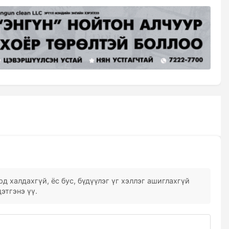
д халдахгүй, ёс бус, бүдүүлэг үг хэллэг ашиглахгүй
этгэнэ үү.