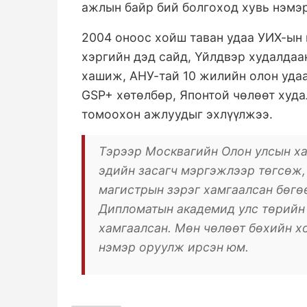
ажлын байр бий болгоход хувь нэмэр
2004 оноос хойш таван удаа УИХ-ын
хэргийн дэд сайд, Үйлдвэр худалдаа
хашиж, АНУ-тай 10 жилийн олон уда
GSP+ хөтөлбөр, Японтой чөлөөт худа
томоохон ажлуудыг эхлүүлжээ.
Тэрээр Москвагийн Олон улсын ха
эдийн засагч мэргэжлээр төгсөж,
магистрын зэрэг хамгаалсан бөгө
Дипломатын академид улс төрийн
хамгаалсан. Мөн чөлөөт бөхийн х
нэмэр оруулж ирсэн юм.