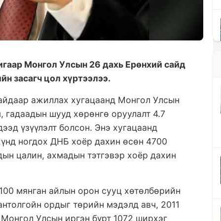
гаар Монгол Улсын 26 дахь Ерөнхий сайд
йн засагч цол хүртээлээ.
айдаар ажиллах хугацаанд Монгол Улсын
ч, гадаадын шууд хөрөнгө оруулалт 4.7
дээд үзүүлэлт болсон. Энэ хугацаанд
хүнд ногдох ДНБ хоёр дахин өсөн 4700
дын цалин, ахмадын тэтгэвэр хоёр дахин
 100 мянган айлын орон сууц хөтөлбөрийн
антолгойн ордыг төрийн мэдэлд авч, 2011
 Монгол Улсын иргэн бүрт 1072 ширхэг