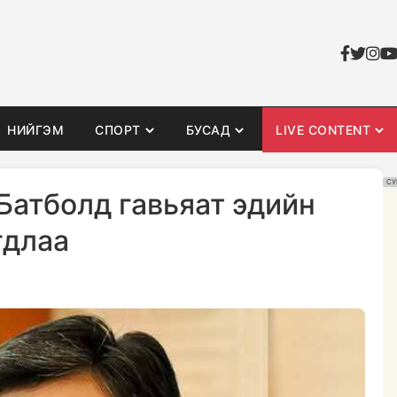
НИЙГЭМ
СПОРТ
БУСАД
LIVE CONTENT
СУ
Батболд гавьяат эдийн
гдлаа