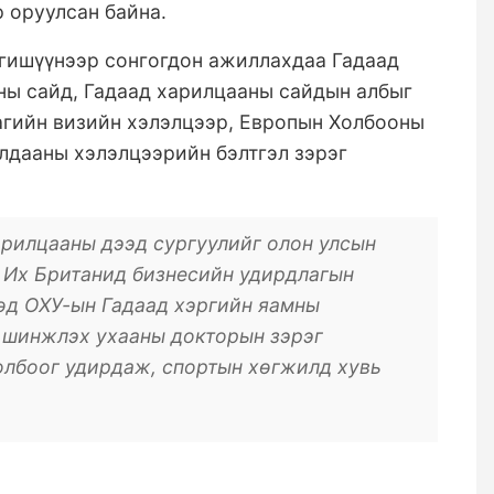
 оруулсан байна.
 гишүүнээр сонгогдон ажиллахдаа Гадаад
ны сайд, Гадаад харилцааны сайдын албыг
агийн визийн хэлэлцээр, Европын Холбооны
лдааны хэлэлцээрийн бэлтгэл зэрэг
рилцааны дээд сургуулийг олон улсын
 Их Британид бизнесийн удирдлагын
өд ОХУ-ын Гадаад хэргийн яамны
 шинжлэх ухааны докторын зэрэг
олбоог удирдаж, спортын хөгжилд хувь