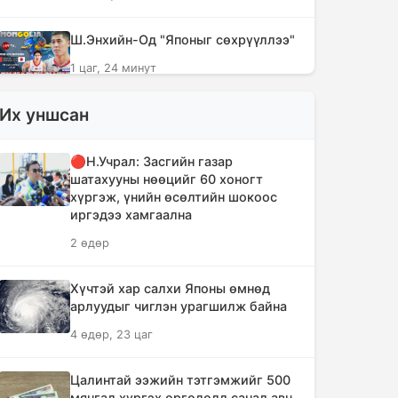
Ш.Энхийн-Од "Японыг сөхрүүллээ"
1 цаг, 24 минут
Их уншсан
Г.Золжаргал: Зөв хүн төлөвшүүлнэ
гэдэг бол нийгмийн хамгийн том
бүтээн байгуулалт
🔴Н.Учрал: Засгийн газар
шатахууны нөөцийг 60 хоногт
1 цаг, 27 минут
хүргэж, үнийн өсөлтийн шокоос
иргэдээ хамгаална
"Дельфин" хар салхины улмаас
2 өдөр
Хятадад сая гаруй хүнийг нүүлгэн
шилжүүлэв
Хүчтэй хар салхи Японы өмнөд
1 цаг, 29 минут
арлуудыг чиглэн урагшилж байна
4 өдөр, 23 цаг
“Сэлбэ ухаалаг хот” эдийн засгийн
тусгай бүс байгуулахыг дэмжих
тухай асуудлыг хэлэлцэж байна
Цалинтай ээжийн тэтгэмжийг 500
мянгад хүргэх өргөдөлд санал авч