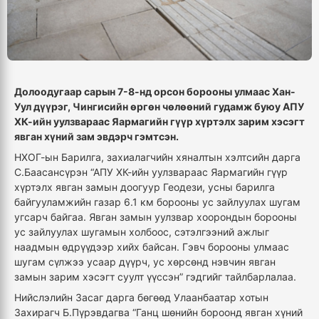
Долоодугаар сарын 7-8-нд орсон борооны улмаас Хан-
Уул дүүрэг, Чингисийн өргөн чөлөөний гудамж буюу АПУ
ХК-ийн уулзвараас Яармагийн гүүр хүртэлх зарим хэсэгт
явган хүний зам эвдэрч гэмтсэн.
НХОГ-ын Барилга, захиалагчийн хяналтын хэлтсийн дарга
С.Баасансүрэн “АПУ ХК-ийн уулзвараас Яармагийн гүүр
хүртэлх явган замын доогуур Геодези, усны барилга
байгууламжийн газар 6.1 км борооны ус зайлуулах шугам
угсарч байгаа. Явган замын уулзвар хоорондын борооны
ус зайлуулах шугамын холбоос, сэтэлгээний ажлыг
наадмын өдрүүдээр хийх байсан. Гэвч борооны улмаас
шугам сүлжээ усаар дүүрч, ус хөрсөнд нэвчин явган
замын зарим хэсэгт суулт үүссэн” гэдгийг тайлбарлалаа.
Нийслэлийн Засаг дарга бөгөөд Улаанбаатар хотын
Захирагч Б.Пүрэвдагва “Ганц шөнийн бороонд явган хүний