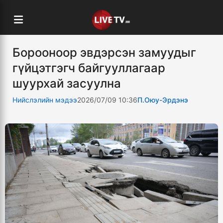
Борооноор эвдэрсэн замуудыг
гүйцэтгэгч байгууллагаар
шуурхай засуулна
Нийслэлийн мэдээ
2026/07/09 10:36
П.Оюу-Эрдэнэ