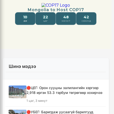
Шинэ мэдээ
🔴ЦЕГ: Орон сууцны залилангийн хэргээр
2,918 иргэн 53.3 тэрбум төгрөгөөр хохирчээ
1 цаг, 3 минут
🔴УБЕГ: Баригдаж уусаагүй барилгууд