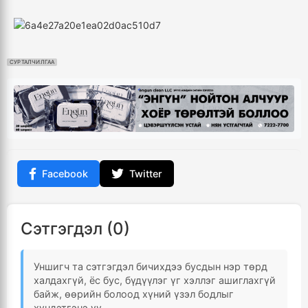
СУРТАЛЧИЛГАА
Facebook
Twitter
Сэтгэгдэл (0)
Уншигч та сэтгэгдэл бичихдээ бусдын нэр төрд
халдахгүй, ёс бус, бүдүүлэг үг хэллэг ашиглахгүй
байж, өөрийн болоод хүний үзэл бодлыг
хүндэтгэнэ үү.