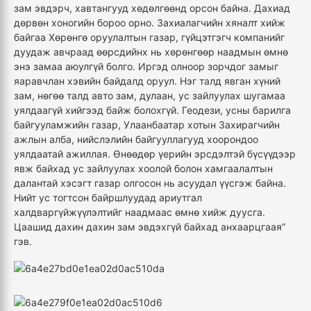
зам эвдэрч, хавтангууд хөдөлгөөнд орсон байна. Дахиад
дөрвөн хоногийн бороо орно. Захиалагчийн хяналт хийж
байгаа Хөрөнгө оруулалтын газар, гүйцэтгэгч компанийг
дуудаж авчраад өөрсдийнх нь хөрөнгөөр наадмын өмнө
энэ замаа аюулгүй болго. Иргэд олноор зорчдог замыг
яаравчлан хэвийн байдалд оруул. Нэг талд явган хүний
зам, нөгөө талд авто зам, дулаан, ус зайлуулах шугамаа
уялдаагүй хийгээд байж болохгүй. Геодези, усны барилга
байгууламжийн газар, Улаанбаатар хотын Захирагчийн
ажлын алба, нийслэлийн байгууллагууд хоорондоо
уялдаатай ажиллая. Өнөөдөр үерийн эрсдэлтэй бүсүүдээр
явж байхад ус зайлуулах хоолой болон хамгаалалтын
далантай хэсэгт газар олгосон нь асуудал үүсгэж байна.
Нийт ус тогтсон байршлуудад ариутгал
халдваргүйжүүлэлтийг наадмаас өмнө хийж дуусга.
Цаашид дахин дахин зам эвдэхгүй байхад анхаарцгаая”
гэв.