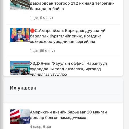
давхардсан тоогоор 21.2 их наяд төгрөгийн
барьцаанд байна
1 цаг, 5 минут
🔴С.Амарсайхан: Баригдаж дуусаагүй
барилгын бүртгэлийг хийж, иргэдийг
хохирохоос урьдчилан сэргийлнэ
1 цаг, 59 минут
ХЗДХЯ-ны “Явуулын оффис” Нарантуул
худалдааны төвд ажиллаж, иргэдэд
үйлчилгээ үзүүллээ
2 цаг, 8 минут
Их уншсан
УИХ-ын гишүүд БНСУ-ын Үндэсний
Ассамблейн гишүүдийг хүлээн авч уулзлаа
2 цаг, 32 минут
Америкийн визийн барьцааг 20 мянган
доллар болгон нэмэгдүүлжээ
Мексикийн ТикТок-чин шууд
4 өдөр, 6 цаг
дамжуулалтын үеэр буудуулж амиа алджээ