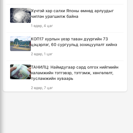
2 цаг, 59 минут
Хүчтэй хар салхи Японы өмнөд арлуудыг
чиглэн урагшилж байна
Кумамотогийн газар хөдлөлтийн улмаас
1 өдөр, 4 цаг
амиа алдагсдын тоо 38-д хүрчээ
3 цаг, 51 минут
КОП17 хурлын үеэр таван дүүргийн 73
цэцэрлэг, 60 сургуульд зохицуулалт хийнэ
Төр хувийн хэвшлийн түншлэлээр нийслэлд
2 өдөр, 1 цаг
хэрэгжүүлэх төслийн жагсаалтад өөрчлөлт
оруулах тухай хэлэлцэж байна
ТАНИЛЦ: Наймдугаар сард олгох нийгмийн
4 цаг, 1 минут
халамжийн тэтгэвэр, тэтгэмж, хөнгөлөлт,
тусламжийн хуваарь
Монгол Улсын сагсан бөмбөгийн эрэгтэй
2 өдөр, 7 цаг
шигшээ баг Япон улсыг зорилоо
4 цаг, 44 минут
Хойд Солонгосын пуужингийн анги ОХУ-ын
баруун хэсэгт байршиж эхэллээ
Татварын өрийг барагдуулахдаа орлогын
9 цаг, 46 минут
30 хувийг татвар төлөгчид үлдээхээр
хуульчилжээ
🔴“Урьханы” гэх Б.Чинбат хамтарч ажиллах