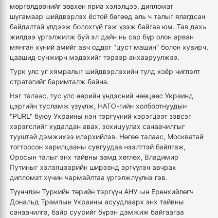
мөргөлдөөнийг зөвхөн яриа хэлэлцээ, дипломат
шугамаар шийдвэрлэх ёстой бөгөөд аль ч талыг ялагдсан
байдалтай үлдээж болохгүй гэж үзэж байгаа юм. Тав дахь
жилдээ үргэлжилж буй эл дайн нь сар бүр олон арван
мянган хүний амийг авч оддог "цуст машин" болон хувирч,
цаашид сунжирч мэдэхийг тэрээр анхааруулжээ.
Турк улс уг хямралыг шийдвэрлэхийн тулд хоёр чиглэлт
стратегийг баримталж байна.
Нэг талаас, тус улс өөрийн үндэсний нөөцөөс Украинд
цэргийн тусламж үзүүлж, НАТО-гийн холбоотнуудын
"PURL" буюу Украины нэн тэргүүний хэрэгцээт зэвсэг
хэрэгслийг худалдан авах, зохицуулах санаачилгыг
тууштай дэмжихээ илэрхийлэв. Нөгөө талаас, Москватай
тогтоосон харилцааны сувгуудаа нээлттэй байлгаж,
Оросын талыг энх тайвны замд хөтлөх, Владимир
Путиныг хэлэлцээрийн ширээнд эргүүлэн авчрах
дипломат хүчин чармайлтаа үргэлжлүүлнэ гэв.
Түүнчлэн Туркийн төрийн тэргүүн АНУ-ын Ерөнхийлөгч
Дональд Трампын Украины асуудлаарх энх тайвны
санаачилга, байр суурийг бүрэн дэмжиж байгаагаа