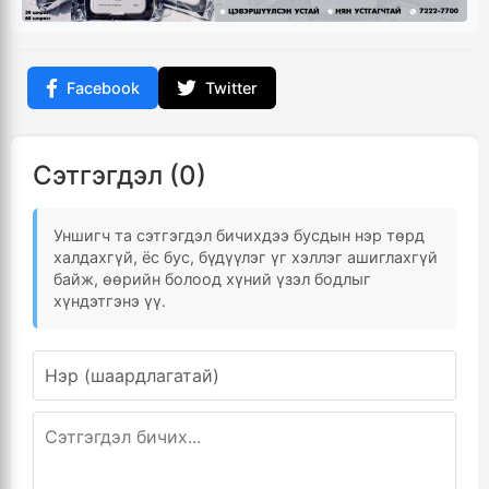
Facebook
Twitter
Сэтгэгдэл (0)
Уншигч та сэтгэгдэл бичихдээ бусдын нэр төрд
халдахгүй, ёс бус, бүдүүлэг үг хэллэг ашиглахгүй
байж, өөрийн болоод хүний үзэл бодлыг
хүндэтгэнэ үү.