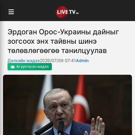
Эрдоган Орос-Украины дайныг
зогсоох энх тайвны шинэ
төлөвлөгөөгөө танилцуулав
Дэлхийн мэдээ
2026/07/09 07:41
Admin
AI үүсгэсэн мэдээ