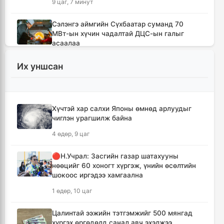
9 цаг, 7 минут
Сэлэнгэ аймгийн Сүхбаатар суманд 70
МВт-ын хүчин чадалтай ДЦС-ын галыг
асаалаа
10 цаг, 38 минут
Их уншсан
Иран Оман улстай тээврийн чиглэлээр
тохиролцоонд хүрсэн ч Ормузын хоолойг
нээхгүй гэв
Хүчтэй хар салхи Японы өмнөд арлуудыг
14 цаг, 21 минут
чиглэн урагшилж байна
4 өдөр, 9 цаг
Канадын Британийн Колумб мужид ойн
түймрийн улмаас онц байдал зарлав
🔴Н.Учрал: Засгийн газар шатахууны
14 цаг, 53 минут
нөөцийг 60 хоногт хүргэж, үнийн өсөлтийн
шокоос иргэдээ хамгаална
Төвийн аймгуудын ихэнх нутгаар дуу
1 өдөр, 10 цаг
цахилгаантай аадар бороо орно
15 цаг, 49 минут
Цалинтай ээжийн тэтгэмжийг 500 мянгад
хүргэх өргөдөлд санал авч эхэлжээ