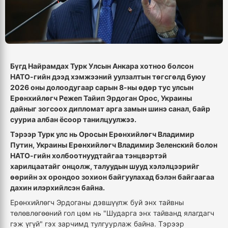
Бүгд Найрамдах Турк Улсын Анкара хотноо болсон
НАТО-гийн дээд хэмжээний уулзалтын төгсгөлд буюу
2026 оны долоодугаар сарын 8-ны өдөр тус улсын
Ерөнхийлөгч Режеп Тайип Эрдоган Орос, Украины
дайныг зогсоох дипломат арга замын шинэ санал, байр
сууриа албан ёсоор танилцуулжээ.
Тэрээр Турк улс нь Оросын Ерөнхийлөгч Владимир
Путин, Украины Ерөнхийлөгч Владимир Зеленский болон
НАТО-гийн холбоотнуудтайгаа тэнцвэртэй
харилцаатайг онцолж, талуудын шууд хэлэлцээрийг
өөрийн эх орондоо зохион байгуулахад бэлэн байгаагаа
дахин илэрхийлсэн байна.
Ерөнхийлөгч Эрдоганы дэвшүүлж буй энх тайвны
төлөвлөгөөний гол цөм нь "Шударга энх тайванд ялагдагч
гэж үгүй" гэх зарчимд тулгуурлаж байна. Тэрээр