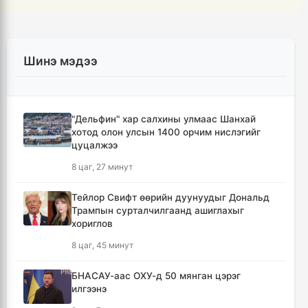
Шинэ мэдээ
"Дельфин" хар салхины улмаас Шанхай
хотод олон улсын 1400 орчим нислэгийг
цуцалжээ
8 цаг, 27 минут
Тейлор Свифт өөрийн дуунуудыг Дональд
Трампын сурталчилгаанд ашиглахыг
хориглов
8 цаг, 45 минут
БНАСАУ-аас ОХУ-д 50 мянган цэрэг
илгээнэ