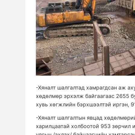
-Хяналт шалгалтад хамрагдсан аж ах
хөдөлмөр эрхэлж байгаагаас 2655 бую
хувь хөгжлийн бэрхшээлтэй иргэн, 
-Хяналт шалгалтын явцад хөдөлмөрий
харилцаатай холбоотой 953 зөрчил и
улсын /ахлах/ байцаагчийн хамтарса