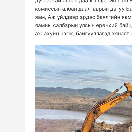
дугаартай албан даалгавар, Монгол 
комиссын албан даалгаврын дагуу Б
яам, Аж үйлдвэр эрдэс баялгийн яам
яамны салбарын улсын ерөнхий байц
аж ахуйн нэгж, байгууллагад хяналт 