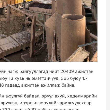
уйн нэгж байгууллагад нийт 20409 ажилтан
у 13 хувь нь эмэгтэйчүүд, 365 буюу 1.7
918 гадаад ажилтан ажиллаж байна.
н аюулгүй байдал, эрүүл ахуй, хөдөлмөрийн
лрүүлэн, илэрсэн зөрчлийг арилгуулахаар
н 730 заалттай 67 албан шаардлагаар