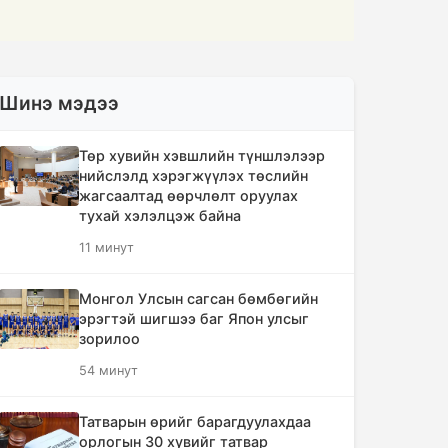
Шинэ мэдээ
Төр хувийн хэвшлийн түншлэлээр
нийслэлд хэрэгжүүлэх төслийн
жагсаалтад өөрчлөлт оруулах
тухай хэлэлцэж байна
11 минут
Монгол Улсын сагсан бөмбөгийн
эрэгтэй шигшээ баг Япон улсыг
зорилоо
54 минут
Татварын өрийг барагдуулахдаа
орлогын 30 хувийг татвар