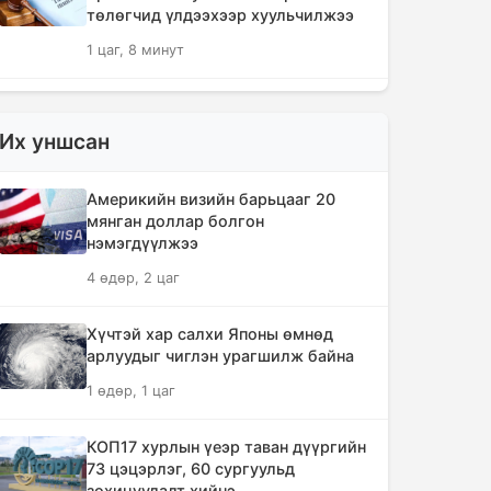
төлөгчид үлдээхээр хуульчилжээ
1 цаг, 8 минут
Өвөлжилтийн бэлтгэл ажлын
хүрээнд Шадар сайд Н.Номтойбаяр
Их уншсан
Дорноговь аймагт ажиллалаа
1 цаг, 13 минут
Америкийн визийн барьцааг 20
мянган доллар болгон
Өнөөдөр Ангарскийн газрын тос
нэмэгдүүлжээ
боловсруулах үйлдвэрээс 1,980
4 өдөр, 2 цаг
тонн АИ-92 автобензин Монгол
Улсад ирнэ
Хүчтэй хар салхи Японы өмнөд
1 цаг, 22 минут
арлуудыг чиглэн урагшилж байна
1 өдөр, 1 цаг
🔴АН: Монголд шатахууны биш,
төрийн бодлогын хомстол
нүүрлээд байна
КОП17 хурлын үеэр таван дүүргийн
73 цэцэрлэг, 60 сургуульд
3 цаг, 10 минут
зохицуулалт хийнэ