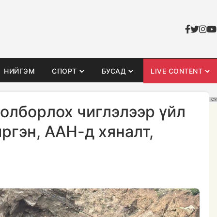
НИЙГЭМ
СПОРТ
БУСАД
LIVE CONTENT
СУ
 олборлох чиглэлээр үйл
ргэн, ААН-д хяналт,