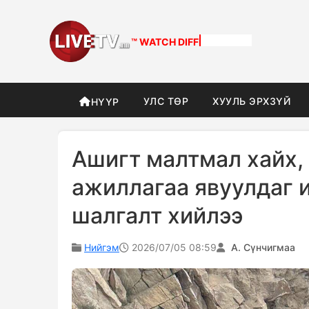
™ WATCH
DIFFERENT
УЛС ТӨР
ХУУЛЬ ЭРХЗҮЙ
НҮҮР
Ашигт малтмал хайх,
ажиллагаа явуулдаг и
шалгалт хийлээ
Нийгэм
2026/07/05 08:59
А. Сүнчигмаа