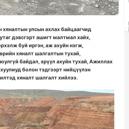
 хяналтын улсын ахлах байцаагчид
нутаг дэвсгэрт ашигт малтмал хайх,
рхэлж буй иргэн, аж ахуйн нэгж,
өрийн хяналт шалгалтын тухай,
улгүй байдал, эрүүл ахуйн тухай, Ажиллах
хуулиуд болон тэдгээрт нийцүүлэн
илтэд хяналт шалгалт хийлээ.