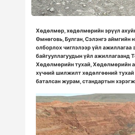
Хөдөлмөр, хөдөлмөрийн эрүүл ахуйн
Өмнөговь, Булган, Сэлэнгэ аймгийн 
олборлох чиглэлээр үйл ажиллагаа э
байгууллагуудын үйл ажиллагаанд Т
Хөдөлмөрийн тухай, Хөдөлмөрийн аю
хүчний шилжилт хөдөлгөөний тухай 
баталсан журам, стандартын хэрэгж