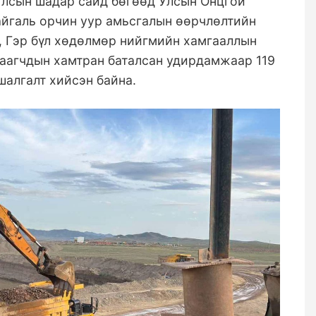
Улсын шадар сайд бөгөөд Улсын Онцгой
айгаль орчин уур амьсгалын өөрчлөлтийн
, Гэр бүл хөдөлмөр нийгмийн хамгааллын
аагчдын хамтран баталсан удирдамжаар 119
шалгалт хийсэн байна.