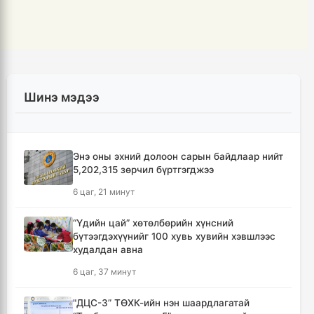
Шинэ мэдээ
Энэ оны эхний долоон сарын байдлаар нийт
5,202,315 зөрчил бүртгэгджээ
6 цаг, 21 минут
“Үдийн цай” хөтөлбөрийн хүнсний
бүтээгдэхүүнийг 100 хувь хувийн хэвшлээс
худалдан авна
6 цаг, 37 минут
"ДЦС-3” ТӨХК-ийн нэн шаардлагатай