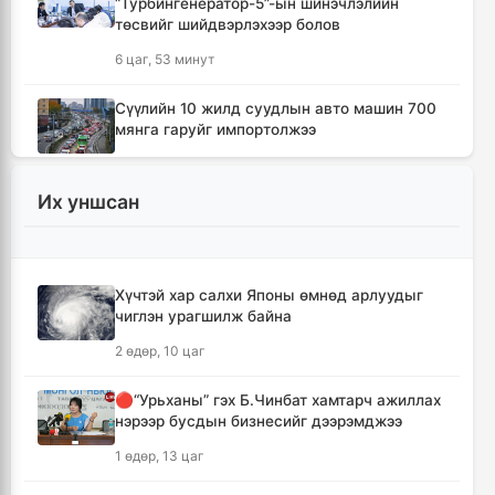
“Турбингенератор-5”-ын шинэчлэлийн
төсвийг шийдвэрлэхээр болов
6 цаг, 53 минут
Сүүлийн 10 жилд суудлын авто машин 700
мянга гаруйг импортолжээ
6 цаг, 57 минут
Их уншсан
Монгол Улсын гадаад валютын нөөц анх
удаа 7.9 тэрбум ам.долларт хүрлээ
7 цаг, 4 минут
Хүчтэй хар салхи Японы өмнөд арлуудыг
чиглэн урагшилж байна
Өмнөд Солонгост хэт халууны улмаас амиа
алдсан хүний тоо 23-т хүржээ
2 өдөр, 10 цаг
7 цаг, 13 минут
🔴“Урьханы” гэх Б.Чинбат хамтарч ажиллах
нэрээр бусдын бизнесийг дээрэмджээ
Шатахуун дамлан борлуулсан хоёр
зөрчлийг илрүүлэн шалгаж байна
1 өдөр, 13 цаг
7 цаг, 38 минут