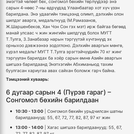
эмэгтэй чөлөөт бөх, сонгомол бөхийн төрлүүдээр энэ
сарын 4-нөөс 7-ны өдрүүдэд Улаанбаатар хот хүч үзэн
барилдана. Энэ удаагийн тэмцээнд олимп, дэлхийн олон
шилдэг аварга, медальтнууд (М.Рамазанов,
Ж.Шаршенбеков, Хан Чон Сон гэх мэт) ирж байгаа бөгөөд
манай улсаас ч жин жингийн шилдгүүд болох МУГТ
Т.Тулга, З.Занабазар нарын тэргүүтэй хүчтэнүүд эх
орныхоо дэвжээнээ зодоглоно. Дэлхийн аваргын мөнгө,
хүрэл медальт МУГТ Т.Тулга эрэгтэйчүүдийн 70 кг жинг
тэргүүлэн барилдах ба хоёр сарын өмнө Азийн аваргын
шигшээ барилдаанд Энэтхэгийн Абхиманьюд тахим
буулгасан хариугаа авах сайхан боломж гарч байна.
Тэмцээний хуваарь:
6 дугаар сарын 4 (Пүрэв гараг) –
Сонгомол бөхийн барилдаан
10:30 - 13:00
| Сонгомол бөхийн урьдчилсан шатны
барилдаанууд: 55, 67, 72, 77, 82, 87, 97 кг жин
13:00 - 14:00
| Хагас шигшээ барилдаанууд: 55, 67,
72, 77, 82, 87, 97 кг