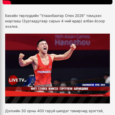
Бөхийн төрлүүдийн "Улаанбаатар Опен 2026" тэмцээн
маргааш (Зургаадугаар сарын 4-ний өдөр) албан ёсоор
эхэлнэ.
Дэлхийн 30 орны 400 гаруй шилдэг тамирчид эрэгтэй,