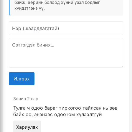
байж, өөрийн болоод хүний үзэл бодлыг
хүндэтгэнэ үү.
Илгээх
Зочин
2 сар
Тулга ч одоо бараг тиркогоо тайлсан нь зөв
байх оо, энэнээс одоо юм хүлээлтгүй
Хариулах