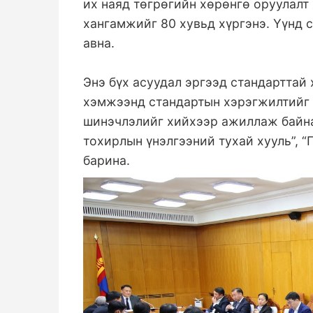
их наяд төгрөгийн хөрөнгө оруулалт
хангамжийг 80 хувьд хүргэнэ. Үүнд 
авна.
Энэ бүх асуудал эргээд стандарттай
хэмжээнд стандартын хэрэгжилтийг 
шинэчлэлийг хийхээр ажиллаж байна.
тохирлын үнэлгээний тухай хууль”, 
барина.