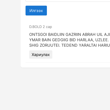
Илгээх
D.BOLD
2 сар
ONTSGOI BAIDLIIN GAZRIIN ABRAH UIL A
YMAR BAIN GEDGIIG BID HARLAA, UZLEE.
SHIG ZORUUTEI. TEDEND YARALTAI HARI
Хариулах