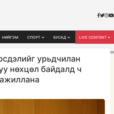
НИЙГЭМ
СПОРТ
БУСАД
LIVE CONTENT
СУ
рсдэлийг урьдчилан
уу нөхцөл байдалд ч
 ажиллана