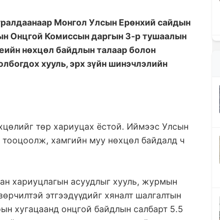
ралдаанаар Монгол Улсын Ерөнхий сайдын
сын Онцгой Комиссын даргын 3-р тушаалын
үеийн нөхцөл байдлын талаар болон
олбогдох хууль, эрх зүйн шинэчлэлийн
хцөлийг төр хариуцах ёстой. Иймээс Улсын
 тооцоолж, хамгийн муу нөхцөл байдалд ч
лан хариуцлагын асуудлыг хууль, журмын
зөрчилтэй этгээдүүдийг хяналт шалгалтын
ын хугацаанд онцгой байдлын салбарт 5.5