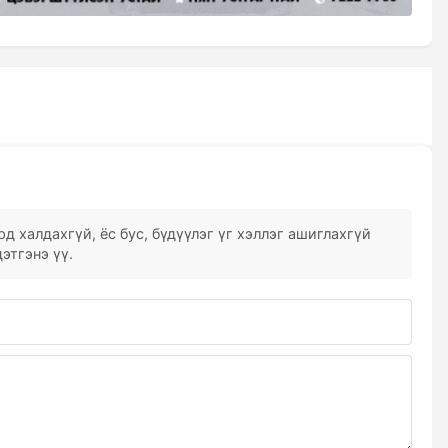
д халдахгүй, ёс бус, бүдүүлэг үг хэллэг ашиглахгүй
этгэнэ үү.