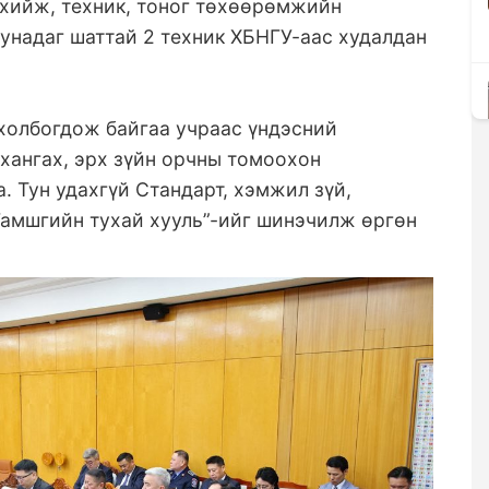
 хийж, техник, тоног төхөөрөмжийн
сунадаг шаттай 2 техник ХБНГУ-аас худалдан
 холбогдож байгаа учраас үндэсний
хангах, эрх зүйн орчны томоохон
 Тун удахгүй Стандарт, хэмжил зүй,
“Гамшгийн тухай хууль”-ийг шинэчилж өргөн