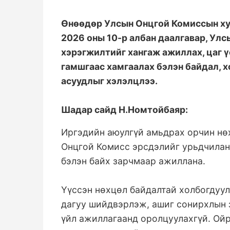
Өнөөдөр Улсын Онцгой Комиссын ху
2026 оны 10-р албан даалгавар, Ул
хэрэгжилтийг хангаж ажиллах, цаг 
гамшгаас хамгаалах бэлэн байдал, х
асуудлыг хэлэлцлээ.
Шадар сайд Н.Номтойбаяр:
Иргэдийн аюулгүй амьдрах орчин нө
Онцгой Комисс эрсдэлийг урьдчилан
бэлэн байх зарчмаар ажиллана.
Үүссэн нөхцөл байдалтай холбогдуу
дагуу шийдвэрлэж, ашиг сонирхлын 
үйл ажиллагаанд оролцуулахгүй. Ойр