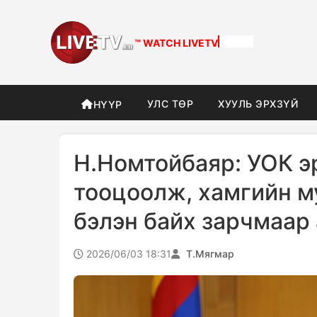
™ WATCH
DIFFERENT
УЛС ТӨР
ХУУЛЬ ЭРХЗҮЙ
НҮҮР
Н.Номтойбаяр: УОК э
тооцоолж, хамгийн м
бэлэн байх зарчмаар
2026/06/03 18:31
Т.Мягмар