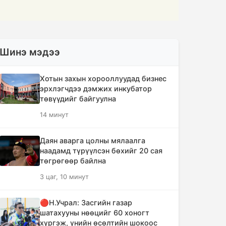
Шинэ мэдээ
Хотын захын хорооллуудад бизнес
эрхлэгчдээ дэмжих инкубатор
төвүүдийг байгуулна
14 минут
Даян аварга цолны мялаалга
наадамд түрүүлсэн бөхийг 20 сая
төгрөгөөр байлна
3 цаг, 10 минут
🔴Н.Учрал: Засгийн газар
шатахууны нөөцийг 60 хоногт
хүргэж, үнийн өсөлтийн шокоос