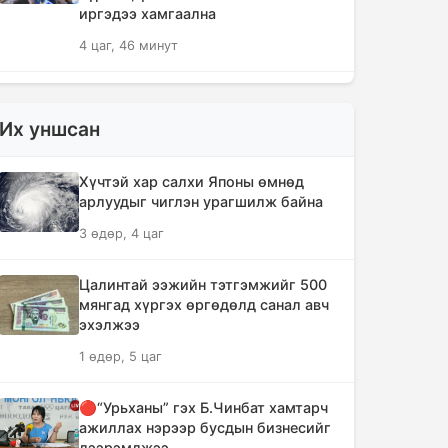
иргэдээ хамгаална
4 цаг, 46 минут
"Дельфин" хар салхи Японы өмнөд
арлуудыг дайрч ихээхэн хохирол
Их уншсан
учрууллаа
7 цаг, 31 минут
Хүчтэй хар салхи Японы өмнөд
арлуудыг чиглэн урагшилж байна
АНУ-ын Сенат Оросын эсрэг хориг
3 өдөр, 4 цаг
арга хэмжээ авах хуулийн төслийг
баталлаа
Цалинтай ээжийн тэтгэмжийг 500
8 цаг, 6 минут
мянгад хүргэх өргөдөлд санал авч
эхэлжээ
Сэлэнгэ аймагт 70 МВт-ын
1 өдөр, 5 цаг
Дулааны цахилгаан станцыг ирэх
сард ашиглалтад оруулна
🔴“Урьханы” гэх Б.Чинбат хамтарч
8 цаг, 19 минут
ажиллах нэрээр бусдын бизнесийг
дээрэмджээ