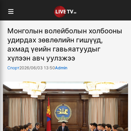
Монголын волейболын холбооны
удирдах зөвлөлийн гишүүд,
ахмад үеийн гавьяатуудыг
хүлээн авч уулзжээ
Спорт
2026/06/03 13:50
Admin