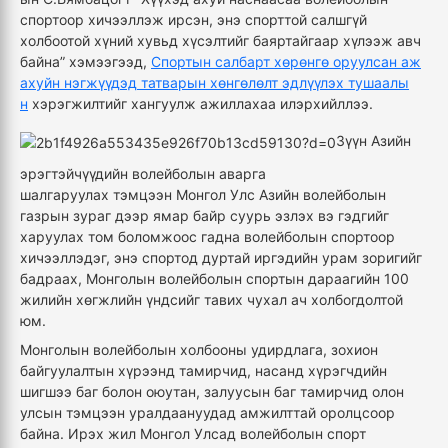
спортоор хичээллэж ирсэн, энэ спорттой салшгүй
холбоотой хүний хувьд хүсэлтийг баяртайгаар хүлээж авч
байна” хэмээгээд,
С
портын салбарт хөрөнгө оруулсан аж
ахуйн нэгжүүд
эд
татварын хөнгөлөлт эдлүүлэх
тушаалы
н
хэрэгжилтийг хангуулж ажиллахаа илэрхийллээ.
Зүүн Азийн
эрэгтэйчүүдийн волейболын аварга
шалгаруулах
тэмцээн
Монгол Улс Азийн волейболын
газрын зураг дээр ямар байр суурь эзлэх вэ гэдгийг
харуулах
том
боломж
оос гадна волейболын спортоор
хичээллэдэг, энэ спортод дуртай иргэдийн урам зоригийг
бадраах, Монголын волейболын спортын дараагийн 100
жилийн хөгжлийн үндсийг тавих чухал ач холбогдолтой
юм.
Монголын волейболын холбооны удирдлага, зохион
байгуулалтын хүрээнд тамирчид, насанд хүрэгчдийн
шигшээ баг болон оюутан, залуусын баг тамирчид олон
улсын тэмцээн уралдаануудад амжилттай оролцсоор
байна. Ирэх жил
Монгол Улсад волейболын спорт