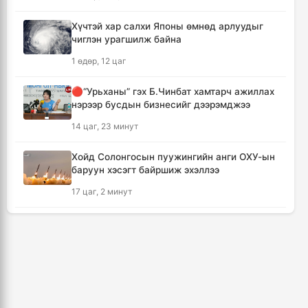
дамжуулалтын үеэр буудуулж амиа алджээ
10 цаг, 15 минут
Хүчтэй хар салхи Японы өмнөд арлуудыг
чиглэн урагшилж байна
Кумамотогийн газар хөдлөлтийн улмаас
1 өдөр, 12 цаг
амиа алдагсдын тоо 38-д хүрчээ
11 цаг, 6 минут
🔴“Урьханы” гэх Б.Чинбат хамтарч ажиллах
нэрээр бусдын бизнесийг дээрэмджээ
Төр хувийн хэвшлийн түншлэлээр нийслэлд
14 цаг, 23 минут
хэрэгжүүлэх төслийн жагсаалтад өөрчлөлт
оруулах тухай хэлэлцэж байна
Хойд Солонгосын пуужингийн анги ОХУ-ын
11 цаг, 17 минут
баруун хэсэгт байршиж эхэллээ
17 цаг, 2 минут
Монгол Улсын сагсан бөмбөгийн эрэгтэй
шигшээ баг Япон улсыг зорилоо
КОП17 хурлын үеэр таван дүүргийн 73
12 цаг
цэцэрлэг, 60 сургуульд зохицуулалт хийнэ
2 өдөр, 9 цаг
Татварын өрийг барагдуулахдаа орлогын
30 хувийг татвар төлөгчид үлдээхээр
ТАНИЛЦ: Наймдугаар сард олгох нийгмийн
хуульчилжээ
халамжийн тэтгэвэр, тэтгэмж, хөнгөлөлт,