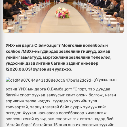
УИХ-ын дарга С.Бямбацогт
М
онголын волейболын
холбоо /МВХ/-ны удирдах зөвлөлийн гишүүд, ахмад
үеийн гавьяатууд, мэргэжлийн зөвлөлийн төлөөлөл,
үндэсний дээд лигийн багийн эздийг
өнөөдөр
/2026.06.03/
хүлээн авч уулзжээ.
Уулзалтын
эхэнд УИХ-ын дарга С.Бямбацогт “Спорт, тэр дундаа
багийн спорт хүүхэд залуусыг хамт олонч болгож, нэгэн
зорилгын төлөө нэгдэх, түүндээ хүрэхийн тулд
тэвчээртэй, хариуцлагатай байх суурь хүмүүжлийг
олгодог. Хүүхэд наснаасаа волейболоор хичээллэж
эхэлсэн хүний хувьд энэ спортыг гэх сэтгэл надад бий.
“Алтайн барс” багтайгаа 15 жил энэ их спортын түүхийг