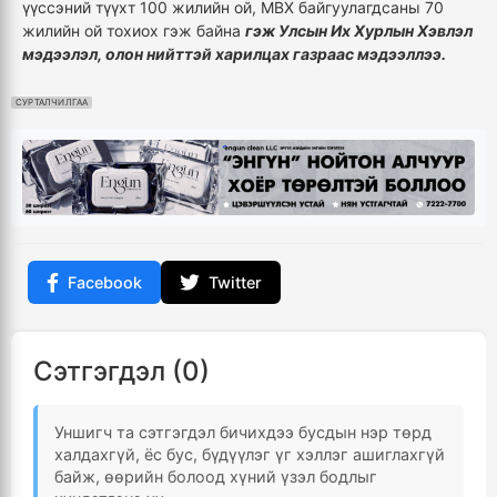
үүссэний түүхт 100 жилийн ой, МВХ байгуулагдсаны 70
жилийн ой тохиох гэж байна
гэж Улсын Их Хурлын Хэвлэл
мэдээлэл, олон нийттэй харилцах газраас мэдээллээ.
СУРТАЛЧИЛГАА
Facebook
Twitter
Сэтгэгдэл (0)
Уншигч та сэтгэгдэл бичихдээ бусдын нэр төрд
халдахгүй, ёс бус, бүдүүлэг үг хэллэг ашиглахгүй
байж, өөрийн болоод хүний үзэл бодлыг