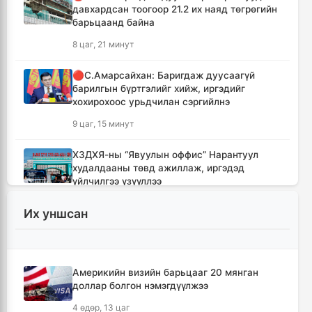
давхардсан тоогоор 21.2 их наяд төгрөгийн
барьцаанд байна
8 цаг, 21 минут
🔴С.Амарсайхан: Баригдаж дуусаагүй
барилгын бүртгэлийг хийж, иргэдийг
хохирохоос урьдчилан сэргийлнэ
9 цаг, 15 минут
ХЗДХЯ-ны “Явуулын оффис” Нарантуул
худалдааны төвд ажиллаж, иргэдэд
үйлчилгээ үзүүллээ
9 цаг, 23 минут
Их уншсан
УИХ-ын гишүүд БНСУ-ын Үндэсний
Ассамблейн гишүүдийг хүлээн авч уулзлаа
9 цаг, 48 минут
Америкийн визийн барьцааг 20 мянган
доллар болгон нэмэгдүүлжээ
Мексикийн ТикТок-чин шууд
4 өдөр, 13 цаг