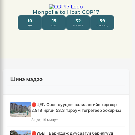
Шинэ мэдээ
🔴ЦЕГ: Орон сууцны залилангийн хэргээр
2,918 иргэн 53.3 тэрбум төгрөгөөр хохирчээ
8 цаг, 19 минут
🔴УБЕГ: Баригдаж дуусаагүй барилгууд