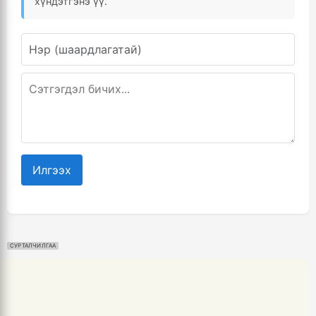
хүндэтгэнэ үү.
Илгээх
СУРТАЛЧИЛГАА