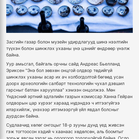
Засгийн газар болон музейн удирдлагууд шинэ нээлтийн
түүхэн болон шинжлэх ухааны үнэ цэнийг өндрөөр үнэлж
байна.
Уур амьсгал, байгаль орчны сайд Андреас Бьелланд
Эриксен "Энэ бол зөвхөн онцгой олдвор төдийгүй
шинжлэх ухааны асар их ач холбогдолтой бөгөөд усан
доорх археологийн салбарт технологийн чухал дэвшил
гарсныг батлан харууллаа" хэмээн онцолжээ. Мөн
Үндэсний эртний эдлэлийн газрын комиссар Ханна Гейран
олдворын цар хүрээг хараад нүдэндээ ч итгээгүйгээ
илэрхийлж, үнэхээр итгэмээргүй үйл явдал болсныг
дурдсан байна.
Судлаачид хөлөг онгоцыг 18-р зууны дунд үед живсэн
гэж тогтоосон хэдий ч хаанаас хөдөлсөн, аль боомтыг
зорьж явсан зэрэг нь одоогоор тодорхойгүй байна. Осло