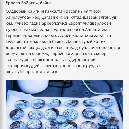
ёроолд байрлаж байна.
Олдворын хамгийн гайхалтай хэсэг нь нягт өрж
байрлуулсан хөх, цагаан өнгийн хятад шаазан аяганууд
юм. Үүнээс гадна археологчид Европт үйлдвэрлэсэн
хундага, нэхмэл эдлэл, үр тариа болон Англи, эсвэл
Герман загварын лааны суурийн хэлтэрхий зэрэг эд
зүйлсийг гаргаж авсан байна. Далайн гүний хэт их
даралттай нөхцөлд ажиллахын тулд судлаачид робот гар,
соруулах төхөөрөмж, нарийн камерын системээр
тоноглогдсон дэвшилтэт алсын удирдлагатай
төхөөрөмжүүдийг ашиглан хэврэг олдворуудыг
аюулгүйгээр гаргаж авчээ.