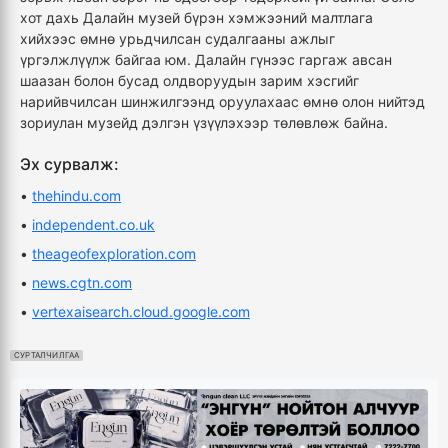
хот дахь Далайн музей бүрэн хэмжээний малтлага
хийхээс өмнө урьдчилсан судалгааны ажлыг
үргэлжлүүлж байгаа юм. Далайн гүнээс гаргаж авсан
шаазан болон бусад олдворуудын зарим хэсгийг
нарийвчилсан шинжилгээнд оруулахаас өмнө олон нийтэд
зориулан музейд дэлгэн үзүүлэхээр төлөвлөж байна.
Эх сурвалж:
•
thehindu.com
•
independent.co.uk
•
theageofexploration.com
•
news.cgtn.com
•
vertexaisearch.cloud.google.com
СУРТАЛЧИЛГАА