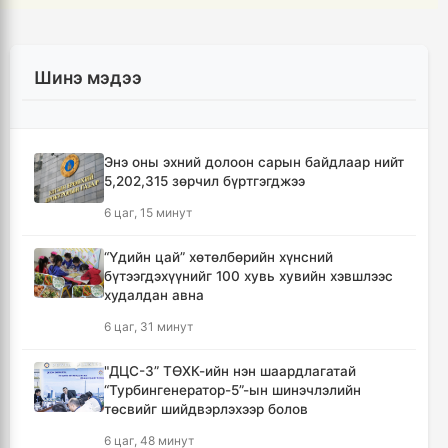
Шинэ мэдээ
Энэ оны эхний долоон сарын байдлаар нийт
5,202,315 зөрчил бүртгэгджээ
6 цаг, 15 минут
“Үдийн цай” хөтөлбөрийн хүнсний
бүтээгдэхүүнийг 100 хувь хувийн хэвшлээс
худалдан авна
6 цаг, 31 минут
"ДЦС-3” ТӨХК-ийн нэн шаардлагатай
“Турбингенератор-5”-ын шинэчлэлийн
төсвийг шийдвэрлэхээр болов
6 цаг, 48 минут