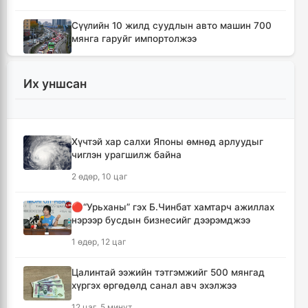
Сүүлийн 10 жилд суудлын авто машин 700
мянга гаруйг импортолжээ
6 цаг, 52 минут
Их уншсан
Монгол Улсын гадаад валютын нөөц анх
удаа 7.9 тэрбум ам.долларт хүрлээ
6 цаг, 58 минут
Хүчтэй хар салхи Японы өмнөд арлуудыг
чиглэн урагшилж байна
Өмнөд Солонгост хэт халууны улмаас амиа
алдсан хүний тоо 23-т хүржээ
2 өдөр, 10 цаг
7 цаг, 7 минут
🔴“Урьханы” гэх Б.Чинбат хамтарч ажиллах
нэрээр бусдын бизнесийг дээрэмджээ
Шатахуун дамлан борлуулсан хоёр
зөрчлийг илрүүлэн шалгаж байна
1 өдөр, 12 цаг
7 цаг, 33 минут
Цалинтай ээжийн тэтгэмжийг 500 мянгад
хүргэх өргөдөлд санал авч эхэлжээ
Дональд Трамп АНУ-д төрсөн хүүхдэд
иргэншил олгохыг хязгаарлах шийдвэр
12 цаг, 5 минут