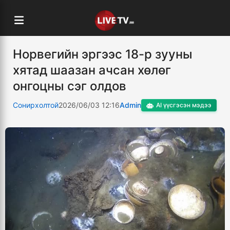
Норвегийн эргээс 18-р зууны
хятад шаазан ачсан хөлөг
онгоцны сэг олдов
Сонирхолтой
2026/06/03 12:16
Admin
AI үүсгэсэн мэдээ