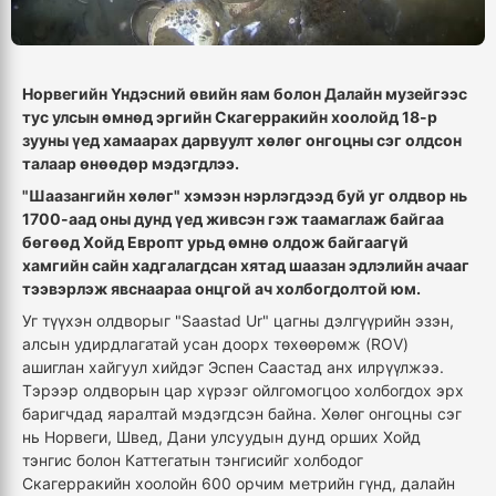
Норвегийн Үндэсний өвийн яам болон Далайн музейгээс
тус улсын өмнөд эргийн Скагерракийн хоолойд 18-р
зууны үед хамаарах дарвуулт хөлөг онгоцны сэг олдсон
талаар өнөөдөр мэдэгдлээ.
"Шаазангийн хөлөг" хэмээн нэрлэгдээд буй уг олдвор нь
1700-аад оны дунд үед живсэн гэж таамаглаж байгаа
бөгөөд Хойд Европт урьд өмнө олдож байгаагүй
хамгийн сайн хадгалагдсан хятад шаазан эдлэлийн ачааг
тээвэрлэж явснаараа онцгой ач холбогдолтой юм.
Уг түүхэн олдворыг "Saastad Ur" цагны дэлгүүрийн эзэн,
алсын удирдлагатай усан доорх төхөөрөмж (ROV)
ашиглан хайгуул хийдэг Эспен Саастад анх илрүүлжээ.
Тэрээр олдворын цар хүрээг ойлгомогцоо холбогдох эрх
баригчдад яаралтай мэдэгдсэн байна. Хөлөг онгоцны сэг
нь Норвеги, Швед, Дани улсуудын дунд орших Хойд
тэнгис болон Каттегатын тэнгисийг холбодог
Скагерракийн хоолойн 600 орчим метрийн гүнд, далайн