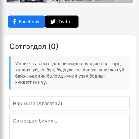
Facebook
Twitter
Сэтгэгдэл (0)
Уншигч та сэтгэгдэл бичихдээ бусдын нэр төрд
халдахгүй, ёс бус, бүдүүлэг үг хэллэг ашиглахгүй
байж, өөрийн болоод хүний үзэл бодлыг
хүндэтгэнэ үү.