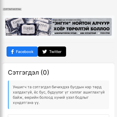
СУРТАЛЧИЛГАА
Facebook
Twitter
Сэтгэгдэл (0)
Уншигч та сэтгэгдэл бичихдээ бусдын нэр төрд
халдахгүй, ёс бус, бүдүүлэг үг хэллэг ашиглахгүй
байж, өөрийн болоод хүний үзэл бодлыг
хүндэтгэнэ үү.