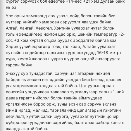
хүртэл сэрүүсэх бол өдөртөө +14-өөс +21 хэм дулаан байх
нь ээ.
Улс орны хэмжээнд авч үзвэл, хойд болон төвийн бүс
нутгаар нийтийг хамарсан сэрүүсэлт явагдаж байна.
Алтай, Хангай, Хөвсгөл, Хэнтийн уулархаг нутаг болон
голын хөндийгөөр нойтон цас орж, шөнийн температур -2-
оос +3 хэм хүртэл огцом буурах эрсдэлтэй байгаа юм.
Харин үүний эсрэгээр говь, тал хээр, Алтайн уулархаг
нутгийн хөндийгөөр салхины хурд секундэд 16-18 метрт
хүрч, хүчтэй шороон шуурга шуурах онцгой анхааруулга
гарсан байна.
Энэхүү хур тунадастай, сэрүүн цаг агаарын нөхцөл
байдал нь зөвхөн нэг өдрийн үзэгдэл биш бөгөөд цаашид
улам эрчимжих хандлагатай байна. Цаг уурын арван
хоногийн урьдчилсан төлөвөөр зургаадугаар сарын 1-ний
даваа гарагт нийслэл болон төвийн аймгуудаар
үргэлжилсэн бороо орж, зуны эхэн сар сэрүүн эхлэнэ.
Иймд иргэд, малчид, тариаланчид цаг агаарын гэнэтийн
өөрчлөлт, хүчтэй салхи шуурга, уулархаг нутгийн цочир
хүйтрэлээс урьдчилан сэргийлж, бэлтгэлээ сайтар хангах
шаардлагатай байна.