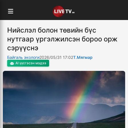
Нийслэл болон төвийн бүс
нутгаар үргэлжилсэн бороо орж
сэрүүснэ
Байгаль экологи
2026/05/31 17:02
Т.Мягмар
AI үүсгэсэн мэдээ