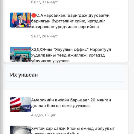
8 цаг, 31 минут
🔴С.Амарсайхан: Баригдаж дуусаагүй
барилгын бүртгэлийг хийж, иргэдийг
хохирохоос урьдчилан сэргийлнэ
9 цаг, 26 минут
ХЗДХЯ-ны “Явуулын оффис” Нарантуул
худалдааны төвд ажиллаж, иргэдэд
үйлчилгээ үзүүллээ
9 цаг, 34 минут
Их уншсан
УИХ-ын гишүүд БНСУ-ын Үндэсний
Ассамблейн гишүүдийг хүлээн авч уулзлаа
9 цаг, 59 минут
Америкийн визийн барьцааг 20 мянган
доллар болгон нэмэгдүүлжээ
Мексикийн ТикТок-чин шууд
4 өдөр, 13 цаг
дамжуулалтын үеэр буудуулж амиа алджээ
10 цаг, 26 минут
Хүчтэй хар салхи Японы өмнөд арлуудыг
чиглэн урагшилж байна