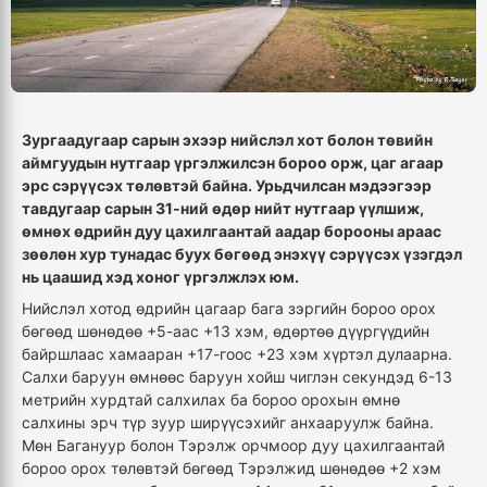
Зургаадугаар сарын эхээр нийслэл хот болон төвийн
аймгуудын нутгаар үргэлжилсэн бороо орж, цаг агаар
эрс сэрүүсэх төлөвтэй байна. Урьдчилсан мэдээгээр
тавдугаар сарын 31-ний өдөр нийт нутгаар үүлшиж,
өмнөх өдрийн дуу цахилгаантай аадар борооны араас
зөөлөн хур тунадас буух бөгөөд энэхүү сэрүүсэх үзэгдэл
нь цаашид хэд хоног үргэлжлэх юм.
Нийслэл хотод өдрийн цагаар бага зэргийн бороо орох
бөгөөд шөнөдөө +5-аас +13 хэм, өдөртөө дүүргүүдийн
байршлаас хамааран +17-гоос +23 хэм хүртэл дулаарна.
Салхи баруун өмнөөс баруун хойш чиглэн секундэд 6-13
метрийн хурдтай салхилах ба бороо орохын өмнө
салхины эрч түр зуур ширүүсэхийг анхааруулж байна.
Мөн Багануур болон Тэрэлж орчмоор дуу цахилгаантай
бороо орох төлөвтэй бөгөөд Тэрэлжид шөнөдөө +2 хэм