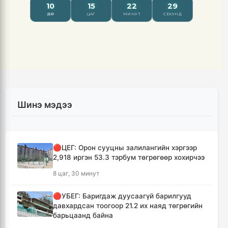
Шинэ мэдээ
🔴ЦЕГ: Орон сууцны залилангийн хэргээр
2,918 иргэн 53.3 тэрбум төгрөгөөр хохирчээ
8 цаг, 30 минут
🔴УБЕГ: Баригдаж дуусаагүй барилгууд
давхардсан тоогоор 21.2 их наяд төгрөгийн
барьцаанд байна