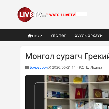
™ WATCH
DIFFERENT
УЛС ТӨР
ХУУЛЬ ЭРХЗҮЙ
НҮҮР
Монгол сурагч Грекий
Боловсрол
2026/05/21 14:49
Ш.Лхагва