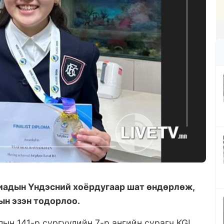
пиадын Үндэсний хоёрдугаар шат өндөрлөж,
ын эзэн тодорлоо.
ын 141-р сургуулийн 7-р ангийн сурагч KGL