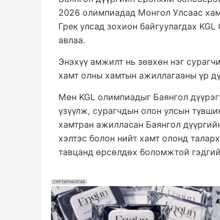
2026 олимпиадад Монгол Улсаас хам
Грек улсад зохион байгуулагдах KGL 
авлаа.
Энэхүү амжилт нь зөвхөн нэг сурагчи
хамт олны хамтын ажиллагааны үр д
Мөн KGL олимпиадыг Баянгол дүүрэг
үзүүлж, сурагчдын олон улсын түвш
хамтран ажилласан Баянгол дүүргий
хэлтэс болон нийт хамт олонд талар
тавцанд өрсөлдөх боломжтой гэдгий
СУРТАЛЧИЛГАА