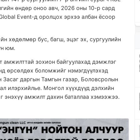
гийн өндөр оноо авч, 2026 оны 10-р сард
Global Event-д оролцох эрхээ албан ёсоор
йн хөдөлмөр бус, багш, эцэг эх, сургуулийн
үн юм.
т амжилттай зохион байгуулахад дэмжлэг
инд өрсөлдөх боломжийг нэмэгдүүлэхэд
н Засаг даргын Тамгын газар, Боловсролын
хал илэрхийлье. Монгол хүүхдүүд дэлхийн
г энэхүү амжилт дахин баталлаа хэмээжээ.