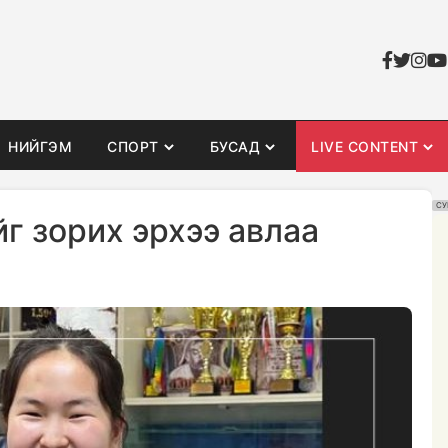
НИЙГЭМ
СПОРТ
БУСАД
LIVE CONTENT
СУ
г зорих эрхээ авлаа