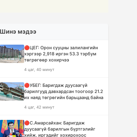
Шинэ мэдээ
🔴ЦЕГ: Орон сууцны залилангийн
хэргээр 2,918 иргэн 53.3 тэрбум
төгрөгөөр хохирчээ
4 цаг, 40 минут
🔴УБЕГ: Баригдаж дуусаагүй
барилгууд давхардсан тоогоор 21.2
их наяд төгрөгийн барьцаанд байна
4 цаг, 42 минут
🔴С.Амарсайхан: Баригдаж
дуусаагүй барилгын бүртгэлийг
хийж, иргэдийг хохирохоос