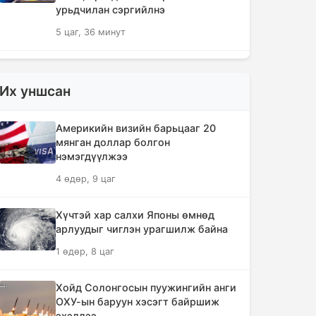
урьдчилан сэргийлнэ
5 цаг, 36 минут
ХЗДХЯ-ны “Явуулын оффис”
Нарантуул худалдааны төвд
Их уншсан
ажиллаж, иргэдэд үйлчилгээ
үзүүллээ
Америкийн визийн барьцааг 20
5 цаг, 45 минут
мянган доллар болгон
нэмэгдүүлжээ
УИХ-ын гишүүд БНСУ-ын Үндэсний
4 өдөр, 9 цаг
Ассамблейн гишүүдийг хүлээн авч
уулзлаа
Хүчтэй хар салхи Японы өмнөд
6 цаг, 9 минут
арлуудыг чиглэн урагшилж байна
1 өдөр, 8 цаг
Мексикийн ТикТок-чин шууд
дамжуулалтын үеэр буудуулж амиа
алджээ
Хойд Солонгосын пуужингийн анги
ОХУ-ын баруун хэсэгт байршиж
6 цаг, 36 минут
эхэллээ