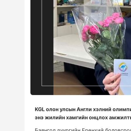
KGL олон улсын Англи хэлний олим
энэ жилийн хамгийн онцлох амжилт
Баянгол дүүргийн Ерөнхий боловсрол