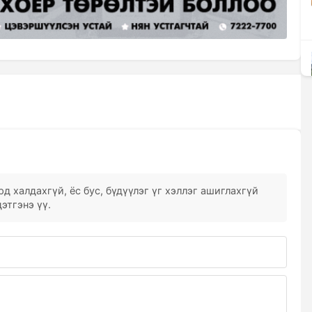
д халдахгүй, ёс бус, бүдүүлэг үг хэллэг ашиглахгүй
этгэнэ үү.