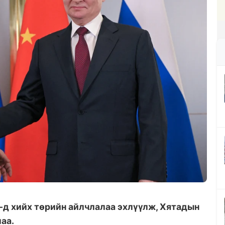
д хийх төрийн айлчлалаа эхлүүлж, Хятадын
аа.