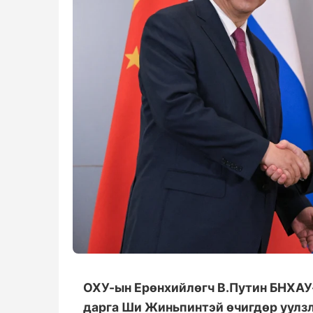
ОХУ-ын Ерөнхийлөгч В.Путин БНХАУ-
дарга Ши Жиньпинтэй өчигдөр уулзл