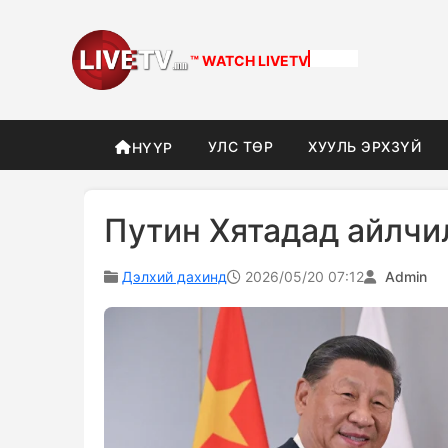
™ WATCH
LIVETV
УЛС ТӨР
ХУУЛЬ ЭРХЗҮЙ
НҮҮР
Путин Хятадад айлчи
Дэлхий дахинд
2026/05/20 07:12
Admin