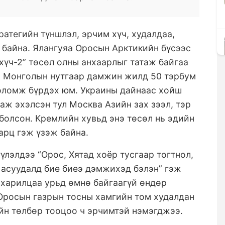
ратегийн түншлэл, эрчим хүч, худалдаа,
 байна. Ялангуяа Оросын Арктикийн бүсээс
хүч-2” төсөл олны анхаарлыг татаж байгаа
л Монголын нутгаар дамжин жилд 50 тэрбум
боломж бүрдэх юм. Украины дайнаас хойш
аж эхэлсэн тул Москва Азийн зах зээл, тэр
болсон. Кремлийн хувьд энэ төсөл нь эдийн
арц гэж үзэж байна.
лэлдээ “Орос, Хятад хоёр тусгаар тогтнол,
 асуудалд бие биеэ дэмжихэд бэлэн” гэж
 харилцаа урьд өмнө байгаагүй өндөр
Оросын газрын тосны хамгийн том худалдан
йн төлбөр тооцоо ч эрчимтэй нэмэгджээ.