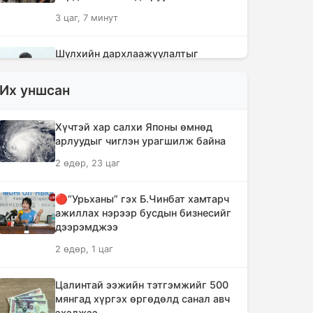
3 цаг, 7 минут
Шүлхийн дархлаажуулалтыг
Монголд үйлдвэрлэсэн вакцинаар
хийнэ
Их уншсан
3 цаг, 17 минут
Хүчтэй хар салхи Японы өмнөд
КОП17 хурлын санхүү, бүртгэл,
арлуудыг чиглэн урагшилж байна
визийн мэдээллийг олон нийтэд
2 өдөр, 23 цаг
нээлттэй хүргэж байна
3 цаг, 48 минут
🔴“Урьханы” гэх Б.Чинбат хамтарч
ажиллах нэрээр бусдын бизнесийг
Монгол-Хятадын сэтгүүлчдийн 16
дээрэмджээ
дугаар форум есдүгээр сард болно
2 өдөр, 1 цаг
3 цаг, 54 минут
Цалинтай ээжийн тэтгэмжийг 500
Хүннү гүрний голомт нутгаас хүчит
мянгад хүргэх өргөдөлд санал авч
бөхчүүдийн домог үргэлжилнэ
эхэлжээ