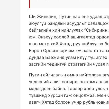
Ши Жиньпин, Путин нар энэ удаад ст
аюулгүй байдлын асуудлыг хэлэлцэж
байгалийн хий нийлүүлэх “Сибирийн 
юм. Энэхүү хоолой ашиглалтад орво
шоо метр хий Хятад руу нийлүүлэх 
Европ Оросын эрчим хүчнээс татгалз
дундаа Бээжинд улам илүү түшиглэх 
засгийн төдийгүй стратегийн чухал г
Путин айлчлалын өмнө нийтэлсэн өгүү
үндэсний ашиг сонирхлоо хамгаалах
мэдэгдсэн байна. Тэрээр хоёр улсын
түвшинд хүрсэн гэж онцолжээ. Мөн 
авагч Хятад болсон учир рубль-юани