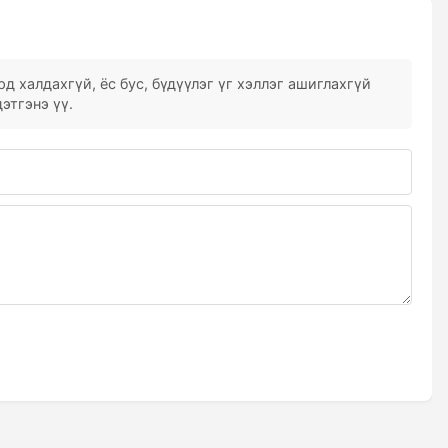
д халдахгүй, ёс бус, бүдүүлэг үг хэллэг ашиглахгүй
этгэнэ үү.