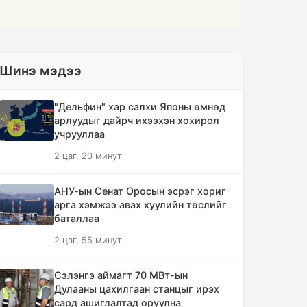
Шинэ мэдээ
"Дельфин" хар салхи Японы өмнөд
арлуудыг дайрч ихээхэн хохирол
учрууллаа
2 цаг, 20 минут
АНУ-ын Сенат Оросын эсрэг хориг
арга хэмжээ авах хуулийн төслийг
баталлаа
2 цаг, 55 минут
Сэлэнгэ аймагт 70 МВт-ын
Дулааны цахилгаан станцыг ирэх
сард ашиглалтад оруулна