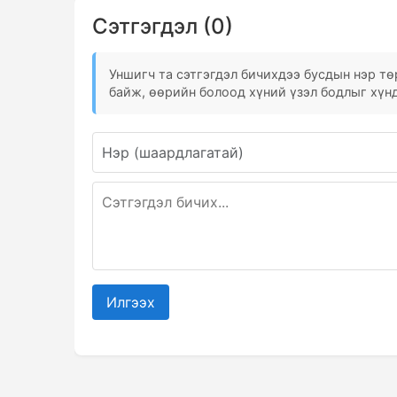
Сэтгэгдэл (0)
Уншигч та сэтгэгдэл бичихдээ бусдын нэр төр
байж, өөрийн болоод хүний үзэл бодлыг хүнд
Илгээх