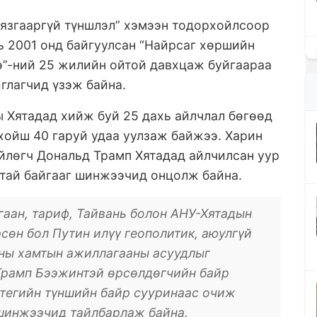
хязгааргүй түншлэл” хэмээн тодорхойлсоор
нь 2001 онд байгуулсан “Найрсаг хөршийн
э”-ний 25 жилийн ойтой давхцаж буйгаараа
глагчид үзэж байна.
ы Хятадад хийж буй 25 дахь айлчлал бөгөөд
хойш 40 гаруй удаа уулзаж байжээ. Харин
йлөгч Дональд Трамп Хятадад айлчилсан уур
атай байгааг шинжээчид онцолж байна.
аан, тариф, Тайвань болон АНУ-Хятадын
сөн бол Путин илүү геополитик, аюулгүй
аны хамтын ажиллагааны асуудлыг
 Трамп Бээжинтэй өрсөлдөгчийн байр
атегийн түншийн байр сууринаас очиж
 шинжээчид тайлбарлаж байна.