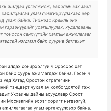
ахь жилдээ үргэлжилж, Европын зах зээл
й харилцаагаа улам гүнзгийрүүлэхээс өөр
ид үзэж байна. Тиймээс Кремль энэ
н гэрээнүүдийг урагшлуулах, худалдааны
йг тойрсон санхүүгийн хамтын ажиллагааг
ятадтай нэгдмэл байр сууриа батлахыг
рэн алдах сонирхолгүй ч Оросоос хэт
н байр суурь ажиглагдаж байна. Гэсэн ч
э үед Хятад Оростой стратегийн
чний тэнцвэрт чухал ач холбогдолтой гэж
тадыг Украины дайны асуудлаар Орост
ин Москвагийн эсрэг хоригт нэгдээгүй,
н ажиллагаагаа улам өргөжүүлсээр байна.