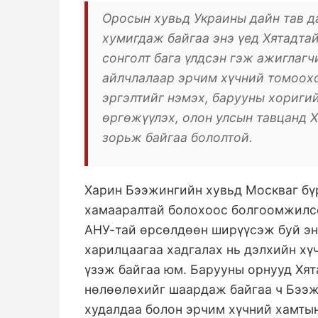
Оросын хувьд Украины дайн тав д
хумигдаж байгаа энэ үед Хятадта
сонголт бага үлдсэн гэж ажиглагч
айлчлалаар эрчим хүчний томоохо
эргэлтийг нэмэх, барууны хориги
өргөжүүлэх, олон улсын тавцанд Х
зорьж байгаа бололтой.
Харин Бээжингийн хувьд Москваг бү
хамааралтай болохоос болгоомжилсо
АНУ-тай өрсөлдөөн ширүүсэж буй эн
харилцаагаа хадгалах нь дэлхийн хү
үзэж байгаа юм. Барууны орнууд Хя
нөлөөлөхийг шаардаж байгаа ч Бээж
худалдаа болон эрчим хүчний хамты