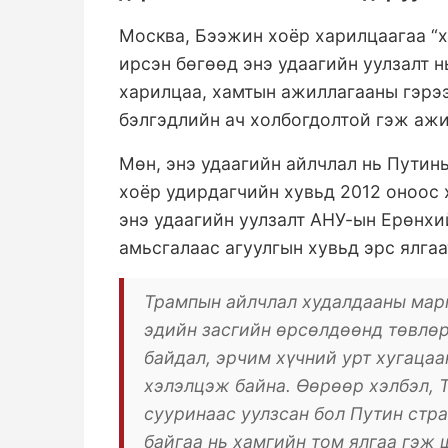
Москва, Бээжин хоёр харилцаагаа “
ирсэн бөгөөд энэ удаагийн уулзалт 
харилцаа, хамтын ажиллагааны гэрэ
бэлгэдлийн ач холбогдолтой гэж ажи
Мөн, энэ удаагийн айлчлал нь Путин
хоёр удирдагчийн хувьд 2012 оноос 
энэ удаагийн уулзалт АНУ-ын Ерөнхи
амьсгалаас агуулгын хувьд эрс ялга
Трампын айлчлал худалдааны марг
эдийн засгийн өрсөлдөөнд төвлөр
байдал, эрчим хүчний урт хугаца
хэлэлцэж байна. Өөрөөр хэлбэл,
сууринаас уулзсан бол Путин стр
байгаа нь хамгийн том ялгаа гэж