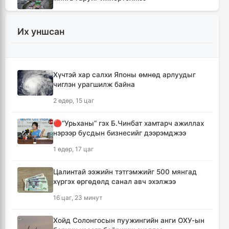
11 цаг, 10 минут
Их уншсан
Монгол Улсын гадаад валютын нөөц анх
удаа 7.9 тэрбум ам.долларт хүрлээ
11 цаг, 16 минут
Хүчтэй хар салхи Японы өмнөд арлуудыг
чиглэн урагшилж байна
Өмнөд Солонгост хэт халууны улмаас амиа
алдсан хүний тоо 23-т хүржээ
2 өдөр, 15 цаг
11 цаг, 25 минут
🔴“Урьханы” гэх Б.Чинбат хамтарч ажиллах
нэрээр бусдын бизнесийг дээрэмджээ
Шатахуун дамлан борлуулсан хоёр
зөрчлийг илрүүлэн шалгаж байна
1 өдөр, 17 цаг
11 цаг, 51 минут
Цалинтай ээжийн тэтгэмжийг 500 мянгад
хүргэх өргөдөлд санал авч эхэлжээ
Дональд Трамп АНУ-д төрсөн хүүхдэд
иргэншил олгохыг хязгаарлах шийдвэр
16 цаг, 23 минут
гаргав
12 цаг, 36 минут
Хойд Солонгосын пуужингийн анги ОХУ-ын