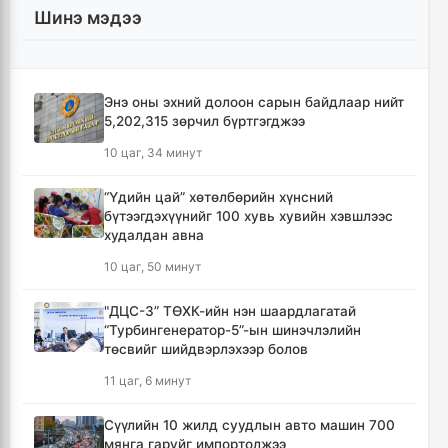
Шинэ мэдээ
Энэ оны эхний долоон сарын байдлаар нийт
5,202,315 зөрчил бүртгэгджээ
10 цаг, 34 минут
“Үдийн цай” хөтөлбөрийн хүнсний
бүтээгдэхүүнийг 100 хувь хувийн хэвшлээс
худалдан авна
10 цаг, 50 минут
"ДЦС-3” ТӨХК-ийн нэн шаардлагатай
“Турбингенератор-5”-ын шинэчлэлийн
төсвийг шийдвэрлэхээр болов
11 цаг, 6 минут
Сүүлийн 10 жилд суудлын авто машин 700
мянга гаруйг импортолжээ