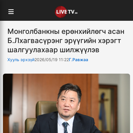
Монголбанкны ерөнхийлөгч асан
Б.Лхагвасүрэнг эрүүгийн хэрэгт
шалгуулахаар шилжүүлэв
Хууль эрхзүй
2026/05/19 11:22
Г.Равжаа