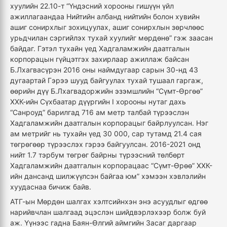
хуулийн 22.10-т “Үндэсний хорооны гишүүн үйл
ажиллагаандаа Нийтийн албанд нийтийн болон хувийн
ашиг сонирхлыг зохицуулах, ашиг сонирхлын зөрчлөөс
урьдчилан сэргийлэх тухай хуулийг мөрдөнө” гэж заасан
байдаг. Гэтэл тухайн үед Хадгаламжийн даатгалын
корпорацын гүйцэтгэх захирлаар ажиллаж байсан
Б.Лхагвасүрэн 2016 оны наймдугаар сарын 30-нд 43
дугаартай Гэрээ шууд байгуулах тухай тушаал гаргаж,
өөрийн дүү Б.Лхагвадоржийн эзэмшлийн “Сүмт-Өргөө”
ХХК-ийн Сүхбаатар дүүргийн I хорооны нутаг дахь
“Санроуд” барилгад 716 ам метр талбай түрээслэн
Хадгаламжийн даатгалын корпорацыг байрлуулсан. Нэг
ам метрийг нь тухайн үед 30 000, сар тутамд 21.4 сая
төгрөгөөр түрээслэх гэрээ байгуулсан. 2016-2021 онд
нийт 1.7 тэрбум төгрөг байрны түрээсний төлбөрт
Хадгаламжийн даатгалын корпорацаас “Сүмт-Өрөө” ХХК-
ийн дансанд шилжүүлсэн байгаа юм” хэмээн хэвлэлийн
хуудаснаа бичиж байв.
АТГ-ын Мөрдөн шалгах хэлтсийнхэн энэ асуудлыг өдгөө
нарийвчлан шалгаад эцэслэн шийдвэрлэхээр болж буй
аж. Үүнээс гадна Баян-Өлгий аймгийн Засаг даргаар