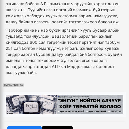
ажиллаж байсан А.Гылымханыг ч эрүүгийн хэрэгт дахин
шалгах нь. Түүнийг нэгэн иргэний эзэмшиж буй газрын
хэмжээг холбогдох хууль тогтоомж зөрчин нэмэгдүүлж,
давуу байдал олгосон, эсэхийг тогтоолгохоор болсон аж.
Тэрбээр өмнө нь нэр бүхий иргэнийг хууль бусаар албан
тушаалд томилуулсан, цэцэрлэгийн барилгын ажлыг
хийлгэхдээ 600 сая төгрөгийн төсөвт өртгийг нэг тэрбум
251 сая болгон нэмэгдүүлж, нэг багц ажлыг хоёр хувааж
тендер зарлан бусдад давуу байдал бий болгосон, хувийн
эмнэлэгт тоног төхөөрөмж хүлээлгэн өгсөн хэрэгт
яллагдагчаар татагдан АТГ-ын Мөрдөн шалгах хэлтэст
шалгуулж байв.
СУРТАЛЧИЛГАА