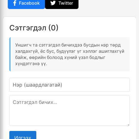
Facebook
Twitter
Сэтгэгдэл (0)
Уншигч та сэтгэгдэл бичихдээ бусдын нэр төрд
халдахгүй, ёс бус, бүдүүлэг үг хэллэг ашиглахгүй
байж, өөрийн болоод хүний үзэл бодлыг
хүндэтгэнэ үү.
Илгээх