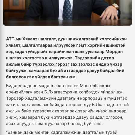
АТГ-ын Хяналт шалгалт, дүн шинжилгээний хэлтсийнхэн
хяналт, шалгалтаараа илрүүлсэн гэмт хэргийн шинжтэй
хэд хэдэн үйлдлийг нарийвчлан шалгуулахаар Мөрдөн
шалгах хэлтэстээ шилжүүлжээ. Тэдгээрийн дотор
ажлын байр түрээслэх гэрээг зах зээлээс өндөр үнээр
байгуулж, хамаарал бүхий этгээддээ давуу байдал бий
болгосон гэх үйлдэл багтсан юм.
Бидэнд олдсон мэдээллээр энэ нь Монголбанкны
ерөнхийлөгч асан Б.Лхагвасүрэнд холбогдох үйлдэл аж.
Тэрбээр Хадгаламжийн даатгалын корпорацын гүйцэтгэх
захирлаар ажиллаж байхдаа төрсөн дүү Б.Лхагвадоржтой
ажлын байр түрээслэх гэрээг зах зээлийн үнээс өндрөөр
хийж, хамаарал бүхий этгээддээ давуу байдал олгосон,
эсэх асуудлыг шалгуулахаар болоод буй гэнэ.
“Банкан дахь мөнгөн хадгаламжийн даатгалын тухай