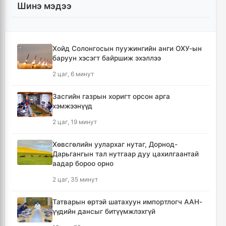
Шинэ мэдээ
Хойд Солонгосын пуужингийн анги ОХУ-ын
баруун хэсэгт байршиж эхэллээ
2 цаг, 6 минут
Засгийн газрын хоригт орсон арга
хэмжээнүүд
2 цаг, 19 минут
Хөвсгөлийн уулархаг нутаг, Дорнод-
Дарьгангын тал нутгаар дуу цахилгаантай
аадар бороо орно
2 цаг, 35 минут
Татварын өртэй шатахуун импортлогч ААН-
үүдийн дансыг битүүмжлэхгүй