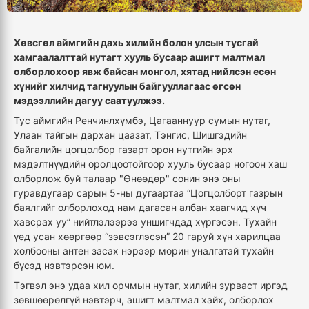
Хөвсгөл аймгийн дахь хилийн болон улсын тусгай
хамгаалалттай нутагт хууль бусаар ашигт малтмал
олборлохоор явж байсан монгол, хятад нийлсэн есөн
хүнийг хилчид тагнуулын байгууллагаас өгсөн
мэдээллийн дагуу саатуулжээ.
Тус аймгийн Ренчинлхүмбэ, Цагааннуур сумын нутаг,
Улаан тайгын дархан цаазат, Тэнгис, Шишгэдийн
байгалийн цогцолбор газарт орон нутгийн эрх
мэдэлтнүүдийн оролцоотойгоор хууль бусаар ногоон хаш
олборлож буй талаар "Өнөөдөр" сонин энэ оны
гуравдугаар сарын 5-ны дугаартаа “Цогцолборт газрын
баялгийг олборлоход нам дагасан албан хаагчид хүч
хавсрах уу” нийтлэлээрээ уншигчдад хүргэсэн. Тухайн
үед усан хөөргөөр “зэвсэглэсэн” 20 гаруй хүн харилцаа
холбооны антен засах нэрээр морин уналгатай тухайн
бүсэд нэвтэрсэн юм.
Тэгвэл энэ удаа хил орчмын нутаг, хилийн зурваст иргэд
зөвшөөрөлгүй нэвтэрч, ашигт малтмал хайх, олборлох