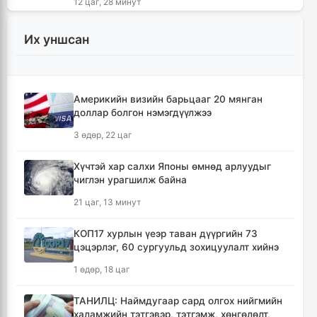
12 цаг, 28 минут
АНУ-ын Элчин сайдын яам нэн
Их уншсан
шаардлагагүй бол Монгол Улс руу аялахгүй
байхыг иргэддээ зөвлөжээ
17 цаг, 40 минут
Америкийн визийн барьцааг 20 мянган
доллар болгон нэмэгдүүлжээ
Зүүн Азийн эрэгтэйчүүдийн волейболын
аварга шалгаруулах тэмцээн эхэллээ
3 өдөр, 22 цаг
18 цаг, 15 минут
Хүчтэй хар салхи Японы өмнөд арлуудыг
чиглэн урагшилж байна
🔴 ЗГ: Иргэд, ААН-үүд бензин, шатахууныг
хүссэн хэмжээгээрээ улсын хилээр оруулж
21 цаг, 13 минут
ирэх боломжтой
20 цаг, 29 минут
КОП17 хурлын үеэр таван дүүргийн 73
цэцэрлэг, 60 сургуульд зохицуулалт хийнэ
Хүчтэй хар салхи Японы өмнөд арлуудыг
1 өдөр, 18 цаг
чиглэн урагшилж байна
21 цаг, 13 минут
ТАНИЛЦ: Наймдугаар сард олгох нийгмийн
халамжийн тэтгэвэр, тэтгэмж, хөнгөлөлт,