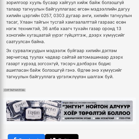
зорилгоор хууль бусаар хайгуул хийж байж болзошгүй
талаар тагнуулын байгууллагаас өгсөн мэдээллийн дагуу
хилийн цэргийн 0257, 0303 дугаар анги, хилийн тагнуулын
тасаг, Улаан тайгын тусгай хамгаалалттай газраас есөн
нэгж техниктэй, 36 алба хаагч тухайн газар оронд 13
хоногийн хугацаатай үүрэг гүйцэтгэж, дээрх хүмүүсийг
саатуулсан байна.
Эх сурвалжуудын мэдээлж буйгаар хилийн дэглэм
зөрчигсөд туулах чадвар сайтай автомашинаар дээрх
газарт хүрээд зогсохгүй, тэсэрч дэлбэрэх бодис
ашигласан байж болзошгүй гэнэ. Өдгөө энэ хүмүүсийг
тагнуулын байгууллага үргэлжлүүлэн шалгаж буй.
СУРТАЛЧИЛГАА