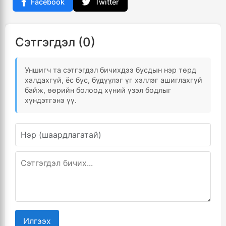
Facebook
Twitter
Сэтгэгдэл (0)
Уншигч та сэтгэгдэл бичихдээ бусдын нэр төрд
халдахгүй, ёс бус, бүдүүлэг үг хэллэг ашиглахгүй
байж, өөрийн болоод хүний үзэл бодлыг
хүндэтгэнэ үү.
Илгээх