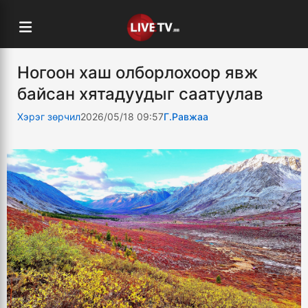
Ногоон хаш олборлохоор явж
байсан хятадуудыг саатуулав
Хэрэг зөрчил
2026/05/18 09:57
Г.Равжаа