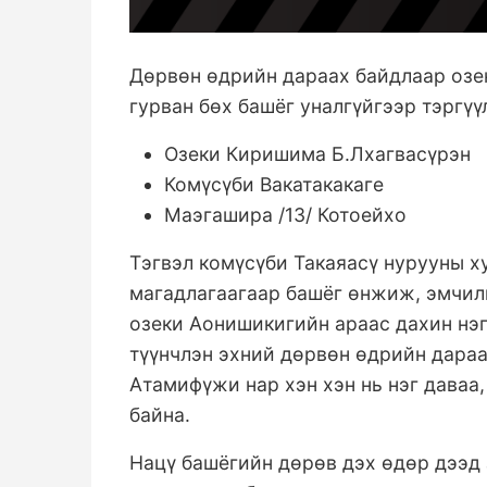
Дөрвөн өдрийн дараах байдлаар озе
гурван бөх башёг уналгүйгээр тэргү
Озеки Киришима Б.Лхагвасүрэн
Комүсүби Вакатакакаге
Маэгашира /13/ Котоейхо
Тэгвэл комүсүби Такаяасү нурууны х
магадлагаагаар башёг өнжиж, эмчилг
озеки Аонишикигийн араас дахин нэ
түүнчлэн эхний дөрвөн өдрийн дараа
Атамифүжи нар хэн хэн нь нэг даваа
байна.
Нацү башёгийн дөрөв дэх өдөр дээд