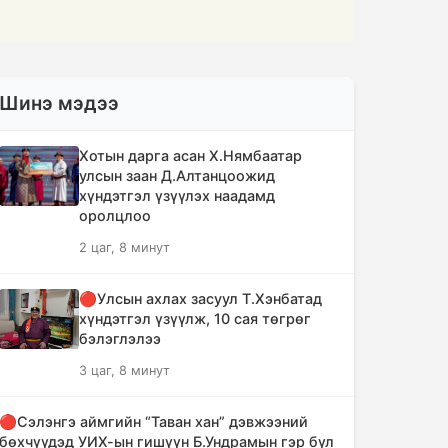
Шинэ мэдээ
Хотын дарга асан Х.Нямбаатар
улсын заан Д.Алтанцоожид
хүндэтгэл үзүүлэх наадамд
оролцлоо
2 цаг, 8 минут
🔴Улсын ахлах засуул Т.Хэнбатад
хүндэтгэл үзүүлж, 10 сая төгрөг
бэлэглэлээ
3 цаг, 8 минут
🔴Сэлэнгэ аймгийн “Таван хан” дэвжээний
бөхчүүдэд УИХ-ын гишүүн Б.Ундрамын гэр бүл