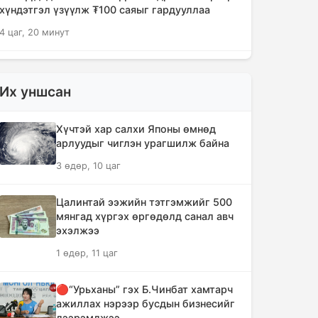
хүндэтгэл үзүүлж ₮100 саяыг гардууллаа
4 цаг, 20 минут
"Сэлэнгэ-2026" цэргийн хээрийн
сургууль амжилттай өндөрлөлөө
Их уншсан
5 цаг, 53 минут
Хүчтэй хар салхи Японы өмнөд
Хотын захын хорооллуудад бизнес
арлуудыг чиглэн урагшилж байна
эрхлэгчдээ дэмжих инкубатор
3 өдөр, 10 цаг
төвүүдийг байгуулна
6 цаг, 25 минут
Цалинтай ээжийн тэтгэмжийг 500
мянгад хүргэх өргөдөлд санал авч
Даян аварга цолны мялаалга
эхэлжээ
наадамд түрүүлсэн бөхийг 20 сая
1 өдөр, 11 цаг
төгрөгөөр байлна
9 цаг, 21 минут
🔴“Урьханы” гэх Б.Чинбат хамтарч
ажиллах нэрээр бусдын бизнесийг
🔴Н.Учрал: Засгийн газар
дээрэмджээ