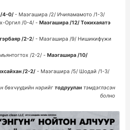
 /4-0/
- Маэгашира /2/ Ичияамамото /1-3/
х-Оргил /0-4/ -
Маэгашира /12/ Токихаяатэ
гэрбаяр /2-2
/ - Маэгашира /9/ Нишикифүжи
ъянтогтох /2-2/ -
Маэгашира /10/
хсайхан /2-2/
- Маэгашира /5/ Шодай /1-3/
ан бөхчүүдийн нэрийг
тодруулан
тэмдэглэсэн
болно