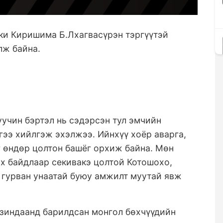
ки Киришима Б.Лхагвасүрэн тэргүүтэй
үлж байна.
уучин бэртэл нь сэдэрсэн тул эмчийн
ээ хийлгэж эхэлжээ. Ийнхүү хоёр аварга,
г өндөр цолтон башёг орхиж байна. Мөн
х байдлаар секивакэ цолтой Котошохо,
, гурван унаатай буюу амжилт муутай явж
 зиндаанд барилдсан монгол бөхчүүдийн