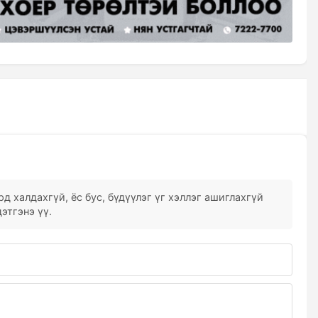
д халдахгүй, ёс бус, бүдүүлэг үг хэллэг ашиглахгүй
этгэнэ үү.