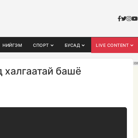
НИЙГЭМ
СПОРТ
БУСАД
LIVE CONTENT
СУ
д халгаатай башё