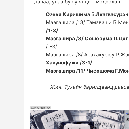
даваа, унаа буюу явцын мэдээлэл
Озеки Киришима Б.Лхагвасүрэн
Маэгашира /13/ Тамаваши Б.Мөн
/1-3/
Маэгашира /8/ Оошёоүма П.Дэл
/1-3/
Маэгашира /8/ Асахакурюу Р.Жам
Хакунофүжи /3-1/
Маэгашира /11/ Чиёошома Г.Мөн
Жич: Тухайн барилдаанд давс
СУРТАЛЧИЛГАА