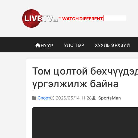
™ WATCH
DIFFERENT
УЛС ТӨР
ХУУЛЬ ЭРХЗҮЙ
НҮҮР
Том цолтой бөхчүүдэ
үргэлжилж байна
Спорт
2026/05/14 11:28
SportsMan