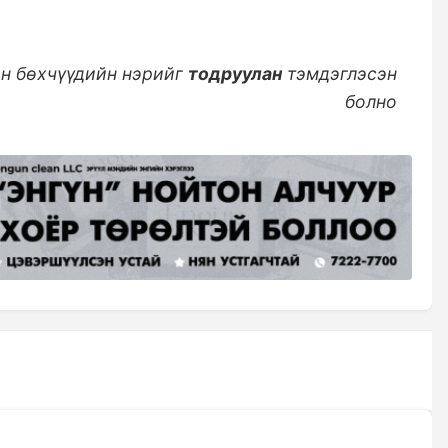
ан бөхчүүдийн нэрийг
тодруулан
тэмдэглэсэн
болно