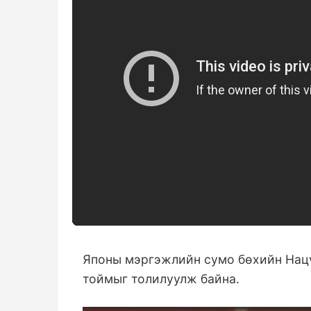
Японы мэргэжлийн сумо бөхийн Нацү
тоймыг толилуулж байна.