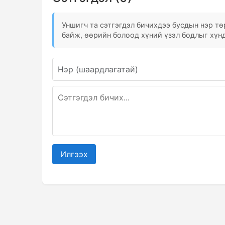
Уншигч та сэтгэгдэл бичихдээ бусдын нэр төр
байж, өөрийн болоод хүний үзэл бодлыг хүнд
Илгээх