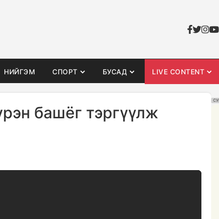
НИЙГЭМ
СПОРТ
БУСАД
LIVE CONTENT
СУ
рэн башёг тэргүүлж