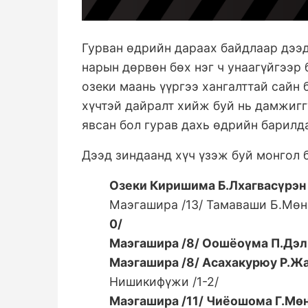
Гурван өдрийн дараах байдлаар дээ
нарын дөрвөн бөх нэг ч унаагүйгээр 
озеки маань үүргээ хангалттай сайн 
хүчтэй дайралт хийж буй нь дамжигг
явсан бол гурав дахь өдрийн барилд
Дээд зиндаанд хүч үзэж буй монгол 
Озеки Киришима Б.Лхагвасүрэн
Маэгашира /13/ Тамаваши Б.Мөн
0/
Маэгашира /8/ Оошёоүма П.Дэлг
Маэгашира /8/ Асахакурюу Р.Жа
Нишикифүжи /1-2/
Маэгашира /11/ Чиёошома Г.Мөн