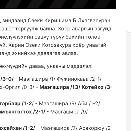
д зиндаанд Озеки Киришима Б.Лхагвасүрэн
башёг тэргүүлж байна. Хоёр аваргын эзгүйд
биелүүлэхийн сацүү түрүү бөхийн төлөө
үй. Харин Озеки Котозакура хоёр унаатай
аанд эхнийхээ даваагаа авлаа.
бөхчүүдийн даваа, унааны мэдээлэл:
 /3-0/
- Маэгашира /1/ Фүжинокава /2-1/
х-Оргил /0-3/ -
Маэгашира /13/ Котейхо /3-
эрбаяр /1-2
/ - Маэгашира /9/ Аби /1-2/
мъянтогтох /2-1/
- Маэгашира /9/
хсайхан /1-2/
- Маэгашира /7/ Асакорюу /2-