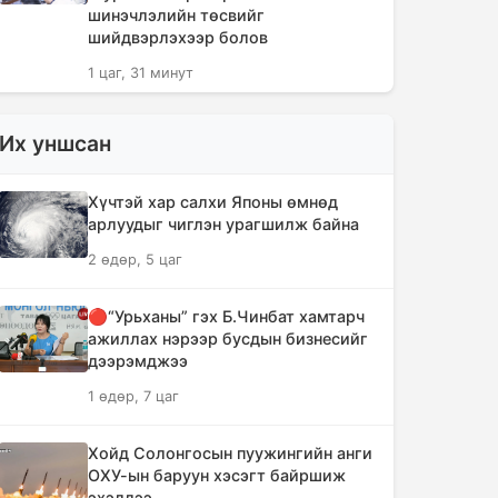
шинэчлэлийн төсвийг
шийдвэрлэхээр болов
1 цаг, 31 минут
Сүүлийн 10 жилд суудлын авто
Их уншсан
машин 700 мянга гаруйг
импортолжээ
Хүчтэй хар салхи Японы өмнөд
1 цаг, 35 минут
арлуудыг чиглэн урагшилж байна
2 өдөр, 5 цаг
Монгол Улсын гадаад валютын
нөөц анх удаа 7.9 тэрбум
ам.долларт хүрлээ
🔴“Урьханы” гэх Б.Чинбат хамтарч
ажиллах нэрээр бусдын бизнесийг
1 цаг, 42 минут
дээрэмджээ
1 өдөр, 7 цаг
Өмнөд Солонгост хэт халууны
улмаас амиа алдсан хүний тоо 23-т
хүржээ
Хойд Солонгосын пуужингийн анги
ОХУ-ын баруун хэсэгт байршиж
1 цаг, 50 минут
эхэллээ