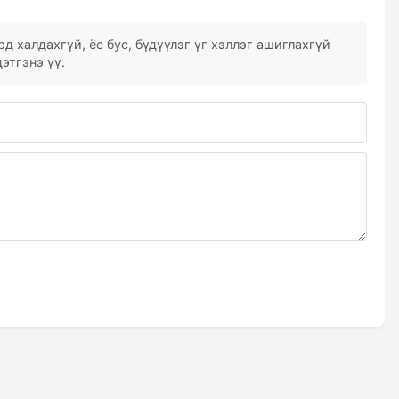
д халдахгүй, ёс бус, бүдүүлэг үг хэллэг ашиглахгүй
этгэнэ үү.