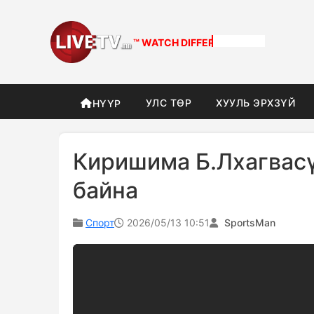
™ WATCH
DIFFERENT
УЛС ТӨР
ХУУЛЬ ЭРХЗҮЙ
НҮҮР
Киришима Б.Лхагвасү
байна
Спорт
2026/05/13 10:51
SportsMan