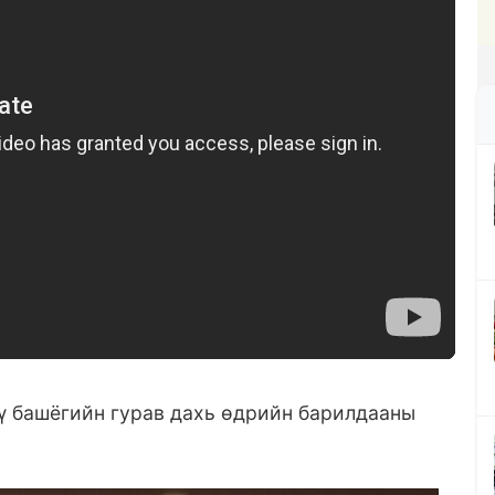
 башёгийн гурав дахь өдрийн барилдааны