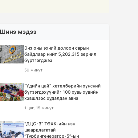
Шинэ мэдээ
Энэ оны эхний долоон сарын
байдлаар нийт 5,202,315 зөрчил
бүртгэгджээ
59 минут
“Үдийн цай” хөтөлбөрийн хүнсний
бүтээгдэхүүнийг 100 хувь хувийн
хэвшлээс худалдан авна
1 цаг, 15 минут
"ДЦС-3” ТӨХК-ийн нэн
шаардлагатай
“Турбингенератор-5”-ын