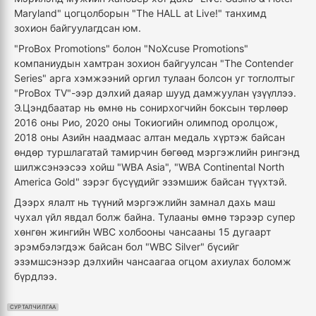
Maryland" цогцолборын "The HALL at Live!" танхимд
зохион байгуулагдсан юм.
"ProBox Promotions" болон "NoXcuse Promotions"
компаниудын хамтран зохион байгуулсан "The Contender
Series" арга хэмжээний оргил тулаан болсон уг тоглолтыг
"ProBox TV"-ээр дэлхий даяар шууд дамжуулан үзүүллээ.
Э.Цэндбаатар нь өмнө нь сонирхогчийн боксын төрлөөр
2016 оны Рио, 2020 оны Токиогийн олимпод оролцож,
2018 оны Азийн наадмаас алтан медаль хүртэж байсан
өндөр туршлагатай тамирчин бөгөөд мэргэжлийн рингэнд
шилжсэнээсээ хойш "WBA Asia", "WBA Continental North
America Gold" зэрэг бүсүүдийг эзэмшиж байсан түүхтэй.
Дээрх ялалт нь түүний мэргэжлийн замнал дахь маш
чухал үйл явдал болж байна. Тулааны өмнө тэрээр супер
хөнгөн жингийн WBC холбооны чансааны 15 дугаарт
эрэмбэлэгдэж байсан бол "WBC Silver" бүсийг
эзэмшсэнээр дэлхийн чансаагаа огцом ахиулах боломж
бүрдлээ.
СУРТАЛЧИЛГАА