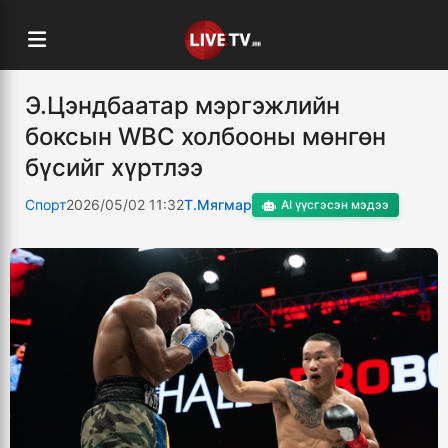
Э.Цэндбаатар мэргэжлийн
боксын WBC холбооны мөнгөн
бүсийг хүртлээ
Спорт
2026/05/02 11:32
Т.Мягмар
AI үүсгэсэн мэдээ