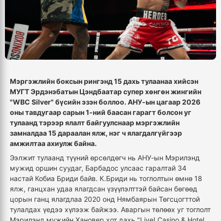
Мэргэжлийн боксын рингэнд 15 дахь тулаанаа хийсэн
МУГТ Эрдэнэбатын Цэндбаатар супер хөнгөн жингийн
"WBC Silver" бүсийн эзэн боллоо. АНУ-ын цагаар 2026
оны тавдугаар сарын 1-ний баасан гарагт болсон уг
тулаанд тэрээр ялалт байгуулснаар мэргэжлийн
замналдаа 15 дараалан ялж, нэг ч ялагдалгүйгээр
амжилтаа ахиулж байна.
Ээлжит тулаанд түүний өрсөлдөгч нь АНУ-ын Мэрилэнд
мужид оршин суудаг, Барбадос улсаас гаралтай 34
настай Кобиа Бриди байв. К.Бриди нь тоглолтын өмнө 18
ялж, ганцхан удаа ялагдсан үзүүлэлттэй байсан бөгөөд
цорын ганц ялагдлаа 2020 онд Нямбаярын Төгсцогттой
тулалдах үедээ хүлээж байжээ. Аваргын төлөөх уг тоглолт
Мэрилэнд мужийн Хановер хот дахь "Live! Casino & Hotel