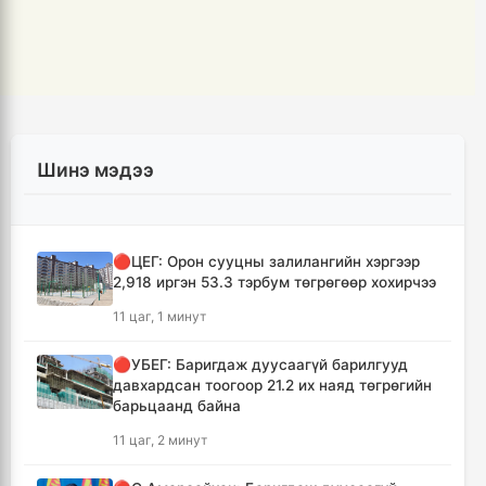
Шинэ мэдээ
🔴ЦЕГ: Орон сууцны залилангийн хэргээр
2,918 иргэн 53.3 тэрбум төгрөгөөр хохирчээ
11 цаг, 1 минут
🔴УБЕГ: Баригдаж дуусаагүй барилгууд
давхардсан тоогоор 21.2 их наяд төгрөгийн
барьцаанд байна
11 цаг, 2 минут