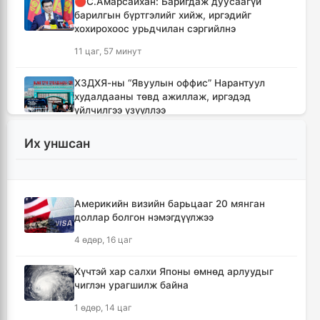
🔴С.Амарсайхан: Баригдаж дуусаагүй
барилгын бүртгэлийг хийж, иргэдийг
хохирохоос урьдчилан сэргийлнэ
11 цаг, 57 минут
ХЗДХЯ-ны “Явуулын оффис” Нарантуул
худалдааны төвд ажиллаж, иргэдэд
үйлчилгээ үзүүллээ
12 цаг, 5 минут
Их уншсан
УИХ-ын гишүүд БНСУ-ын Үндэсний
Ассамблейн гишүүдийг хүлээн авч уулзлаа
12 цаг, 30 минут
Америкийн визийн барьцааг 20 мянган
доллар болгон нэмэгдүүлжээ
Мексикийн ТикТок-чин шууд
4 өдөр, 16 цаг
дамжуулалтын үеэр буудуулж амиа алджээ
12 цаг, 57 минут
Хүчтэй хар салхи Японы өмнөд арлуудыг
чиглэн урагшилж байна
Кумамотогийн газар хөдлөлтийн улмаас
1 өдөр, 14 цаг
амиа алдагсдын тоо 38-д хүрчээ