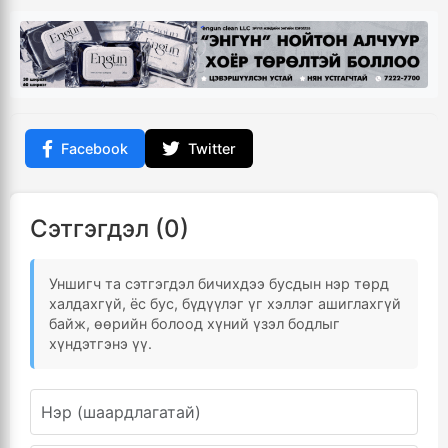
Facebook
Twitter
Сэтгэгдэл (0)
Уншигч та сэтгэгдэл бичихдээ бусдын нэр төрд
халдахгүй, ёс бус, бүдүүлэг үг хэллэг ашиглахгүй
байж, өөрийн болоод хүний үзэл бодлыг
хүндэтгэнэ үү.