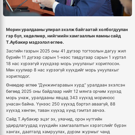
Морин уралдааны улирал эхэлж байгаатай холбогдуулан
гэр бүл, хөдөлмөр, нийгмийн хамгааллын яамны сайд
Т.Аубакир мэдээлэл өглөө.
Засгийн газрын 2025 оны 41 дүгээр тогтоолын дагуу жил
бүрийн 11 дүгээр сарын 1-нээс тавдугаар сарын 1 хүртэл
18 нас хүрээгүй хүүхдээр морь унуулахыг хориглосон.
Мөн хуулиар 8 нас хүрээгүй хүүхдийг морь унуулахыг
хориглодог.
Өнөөдөр өглөө “Дүнжингаравын хурд” уралдаан эхэлсэн
бөгөөд 2025 оны байдлаар нийт 12 мянга орчим хүүхэд
морь унаж, уралдааны явцад 343 хүүхэд мориноос
унасан байна. Үүнээс 250 хүүхэд бэртэл аваагүй, 88
хүүхэд хөнгөн, таван хүүхэд хүнд гэмтэл авчээ.
Сайд Т.Аубакир эцэг эх, уяачид, орон нутгийн
удирдлагуудад хүүхдийн хамгаалалтын хэрэгслийг бүрэн
хангах, даатгалд хамруулах, дүрэм журмыг чанд