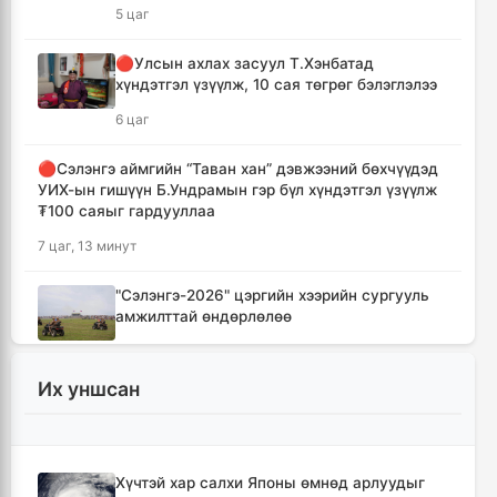
5 цаг
🔴Улсын ахлах засуул Т.Хэнбатад
хүндэтгэл үзүүлж, 10 сая төгрөг бэлэглэлээ
6 цаг
🔴Сэлэнгэ аймгийн “Таван хан” дэвжээний бөхчүүдэд
УИХ-ын гишүүн Б.Ундрамын гэр бүл хүндэтгэл үзүүлж
₮100 саяыг гардууллаа
7 цаг, 13 минут
"Сэлэнгэ-2026" цэргийн хээрийн сургууль
амжилттай өндөрлөлөө
8 цаг, 46 минут
Их уншсан
Хотын захын хорооллуудад бизнес
эрхлэгчдээ дэмжих инкубатор төвүүдийг
байгуулна
9 цаг, 17 минут
Хүчтэй хар салхи Японы өмнөд арлуудыг