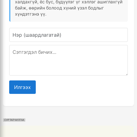
халдахгүй, ёс бус, бүдүүлэг үг хэллэг ашиглахгүй
байж, өөрийн болоод хүний үзэл бодлыг
хүндэтгэнэ үү.
Илгээх
СУРТАЛЧИЛГАА