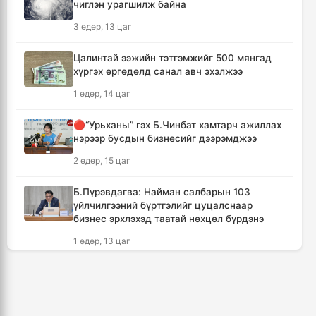
чиглэн урагшилж байна
Даян аварга цолны мялаалга наадамд
3 өдөр, 13 цаг
түрүүлсэн бөхийг 20 сая төгрөгөөр байлна
12 цаг, 13 минут
Цалинтай ээжийн тэтгэмжийг 500 мянгад
хүргэх өргөдөлд санал авч эхэлжээ
🔴Н.Учрал: Засгийн газар шатахууны
1 өдөр, 14 цаг
нөөцийг 60 хоногт хүргэж, үнийн өсөлтийн
шокоос иргэдээ хамгаална
🔴“Урьханы” гэх Б.Чинбат хамтарч ажиллах
13 цаг, 49 минут
нэрээр бусдын бизнесийг дээрэмджээ
2 өдөр, 15 цаг
"Дельфин" хар салхи Японы өмнөд
арлуудыг дайрч ихээхэн хохирол учрууллаа
Б.Пүрэвдагва: Найман салбарын 103
16 цаг, 34 минут
үйлчилгээний бүртгэлийг цуцалснаар
бизнес эрхлэхэд таатай нөхцөл бүрдэнэ
АНУ-ын Сенат Оросын эсрэг хориг арга
1 өдөр, 13 цаг
хэмжээ авах хуулийн төслийг баталлаа
17 цаг, 10 минут
Дональд Трамп АНУ-д төрсөн хүүхдэд
иргэншил олгохыг хязгаарлах шийдвэр
гаргав
Сэлэнгэ аймагт 70 МВт-ын Дулааны
цахилгаан станцыг ирэх сард ашиглалтад