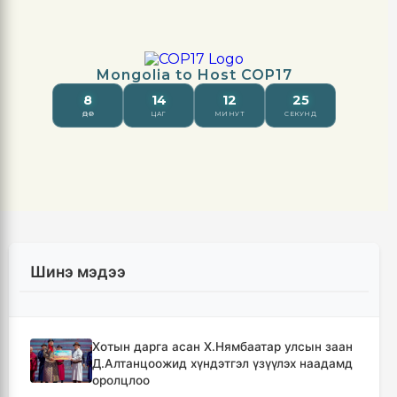
Шинэ мэдээ
Хотын дарга асан Х.Нямбаатар улсын заан
Д.Алтанцоожид хүндэтгэл үзүүлэх наадамд
оролцлоо