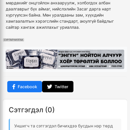
мөрдөхийг онцгойлон анхааруулж, холбогдох албан
даалгаврыг бүх аймаг, нийслэлийн Засаг дарга нарт
хүргүүлсэн байна. Мөн уралдааны зам, хүүхдийн
хамгаалалтын хэрэгслийн стандарт, аюулгүй байдлыг
сайтар хангаж ажиллахыг уриаллаа.
СУРТАЛЧИЛГАА
Facebook
Twitter
Сэтгэгдэл (0)
Уншигч та сэтгэгдэл бичихдээ бусдын нэр төрд